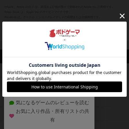
※Apple、Apple のロゴ は、米国および他の国々で登録されたApple Inc.の商標です。
※App Store は、Apple Inc.のサービスマークです。
※Android は、グーグル インコーポレイテッドの商標または登録商標です。
※Google Play とそのロゴは、Google Inc.の商標または登録商標です。
閉じる
ボドゲーマTOP
ボドとも一覧
kaz
マイボードゲーム
評価したボ
ボドゲーマTOP
ボードゲームのプレイ履歴を記録し
て、
ボードゲームを検索する
自分のデータを管理しませんか？
約75,000人
がボドゲーマを利用中！
ボードゲームの新着レビュー
遊んだボードゲームを記録する
ボードゲーム会情報
気になるゲームのレビューを読む
お気に入り作品・所有リストの共
メカニクス特集
有
掲示板・トピックス