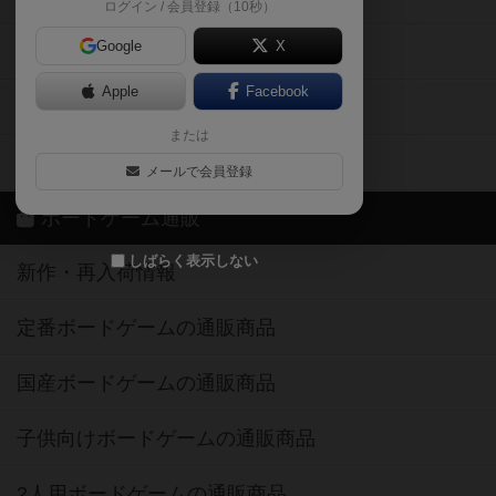
ログイン / 会員登録（10秒）
Google
X
ボドとも・会員一覧
Apple
Facebook
ボードゲーム業界コラム
または
ボドゲーマご利用案内
メールで会員登録
ボードゲーム通販
しばらく表示しない
新作・再入荷情報
定番ボードゲームの通販商品
国産ボードゲームの通販商品
子供向けボードゲームの通販商品
2人用ボードゲームの通販商品