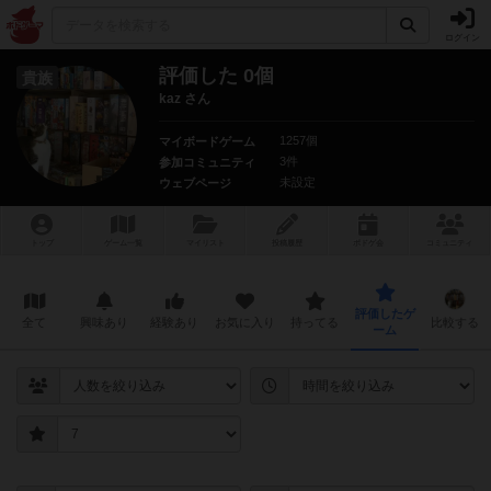
ログイン
評価した 0個
貴族
kaz さん
1257個
マイボードゲーム
3件
参加コミュニティ
未設定
ウェブページ
トップ
ゲーム一覧
マイリスト
投稿履歴
ボ
ドゲ
会
コミュニティ
評価したゲ
全て
興味あり
経験あり
お気に入り
持ってる
比較する
ーム