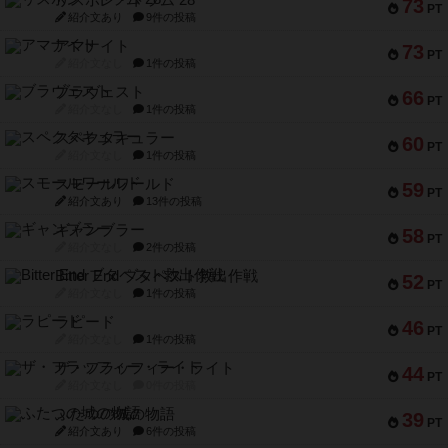
リスボン・トラム 28
73
PT
紹介文あり
9件の投稿
アマナイト
73
PT
紹介文なし
1件の投稿
ブラヴェスト
66
PT
紹介文なし
1件の投稿
スペクタキュラー
60
PT
紹介文なし
1件の投稿
スモールワールド
59
PT
紹介文あり
13件の投稿
ギャンブラー
58
PT
紹介文なし
2件の投稿
Bitter End ブタペスト救出作戦
52
PT
紹介文なし
1件の投稿
ラピード
46
PT
紹介文なし
1件の投稿
ザ・フラッフィー・ライト
44
PT
紹介文なし
0件の投稿
ふたつの城の物語
39
PT
紹介文あり
6件の投稿