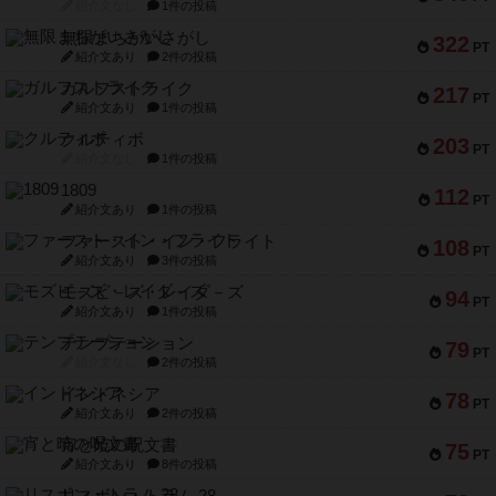
紹介文なし
1件の投稿
無限まちがいさがし
322
PT
紹介文あり
2件の投稿
ガルフストライク
217
PT
紹介文あり
1件の投稿
クルティボ
203
PT
紹介文なし
1件の投稿
1809
112
PT
紹介文あり
1件の投稿
ファースト・イン・フライト
108
PT
紹介文あり
3件の投稿
モズビ－ズ・レイダ－ズ
94
PT
紹介文あり
1件の投稿
テンプテーション
79
PT
紹介文なし
2件の投稿
インドネシア
78
PT
紹介文あり
2件の投稿
宵と暁の呪文書
75
PT
紹介文あり
8件の投稿