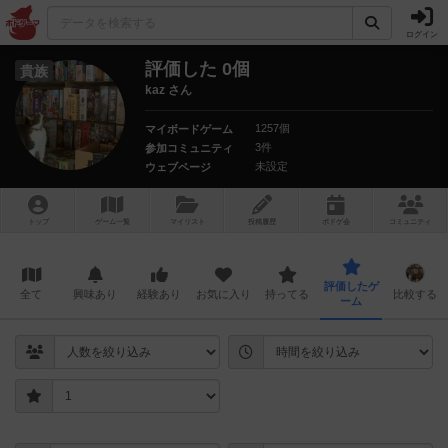
ログイン
評価した 0個
貴族
kaz さん
1257個
マイボードゲーム
3件
参加コミュニティ
未設定
ウェブページ
トップ
ゲーム一覧
マイリスト
投稿履歴
ボ
ドゲ
会
コミュニティ
評価したゲ
全て
興味あり
経験あり
お気に入り
持ってる
比較する
ーム