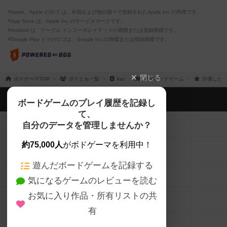
※Apple、Apple のロゴ は、米国および他の国々で登録されたApple Inc.の商標です。
※App Store は、Apple Inc.のサービスマークです。
※Android は、グーグル インコーポレイテッドの商標または登録商標です。
※Google Play とそのロゴは、Google Inc.の商標または登録商標です。
閉じる
ボドゲーマTOP
ボドとも一覧
kaz
マイボードゲーム
評価したボ
ボドゲーマTOP
ボードゲームのプレイ履歴を記録し
て、
ボードゲームを検索する
自分のデータを管理しませんか？
約75,000人
がボドゲーマを利用中！
ボードゲームの新着レビュー
遊んだボードゲームを記録する
ボードゲーム会情報
気になるゲームのレビューを読む
お気に入り作品・所有リストの共
メカニクス特集
有
掲示板・トピックス