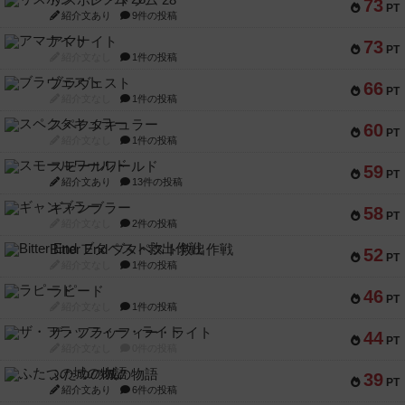
リスボン・トラム 28
73
PT
紹介文あり
9件の投稿
アマナイト
73
PT
紹介文なし
1件の投稿
ブラヴェスト
66
PT
紹介文なし
1件の投稿
スペクタキュラー
60
PT
紹介文なし
1件の投稿
スモールワールド
59
PT
紹介文あり
13件の投稿
ギャンブラー
58
PT
紹介文なし
2件の投稿
Bitter End ブタペスト救出作戦
52
PT
紹介文なし
1件の投稿
ラピード
46
PT
紹介文なし
1件の投稿
ザ・フラッフィー・ライト
44
PT
紹介文なし
0件の投稿
ふたつの城の物語
39
PT
紹介文あり
6件の投稿