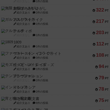
紹介文なし
1件の投稿
無限まちがいさがし
322
PT
紹介文あり
2件の投稿
ガルフストライク
217
PT
紹介文あり
1件の投稿
クルティボ
203
PT
紹介文なし
1件の投稿
1809
112
PT
紹介文あり
1件の投稿
ファースト・イン・フライト
108
PT
紹介文あり
3件の投稿
モズビ－ズ・レイダ－ズ
94
PT
紹介文あり
1件の投稿
テンプテーション
79
PT
紹介文なし
2件の投稿
インドネシア
78
PT
紹介文あり
2件の投稿
宵と暁の呪文書
75
PT
紹介文あり
8件の投稿