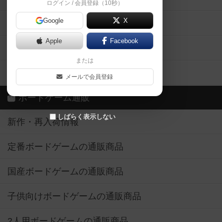
ログイン / 会員登録（10秒）
Google
X
ボドとも・会員一覧
Apple
Facebook
ボードゲーム業界コラム
または
ボドゲーマご利用案内
メールで会員登録
ボードゲーム通販
しばらく表示しない
新作・再入荷情報
定番ボードゲームの通販商品
国産ボードゲームの通販商品
子供向けボードゲームの通販商品
2人用ボードゲームの通販商品