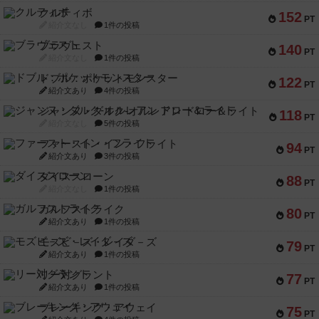
クルティボ
152
PT
紹介文なし
1件の投稿
ブラヴェスト
140
PT
紹介文なし
1件の投稿
ドブル：ポケットモンスター
122
PT
紹介文あり
4件の投稿
ジャンヌ・ダルク-オルレアン ドロー＆ライト
118
PT
紹介文なし
5件の投稿
ファースト・イン・フライト
94
PT
紹介文あり
3件の投稿
ダイススローン
88
PT
紹介文なし
1件の投稿
ガルフストライク
80
PT
紹介文あり
1件の投稿
モズビ－ズ・レイダ－ズ
79
PT
紹介文あり
1件の投稿
リー対グラント
77
PT
紹介文あり
1件の投稿
ブレーキング・アウェイ
75
PT