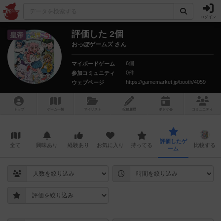
ログイン
評価した 2個
皇帝
おっぽゲームズ さん
6個
マイボードゲーム
0件
参加コミュニティ
https://gamemarket.jp/booth/4059
ウェブページ
トップ
ゲーム一覧
マイリスト
投稿履歴
ボ
ドゲ
会
コミュニティ
評価したゲ
全て
興味あり
経験あり
お気に入り
持ってる
比較する
ーム