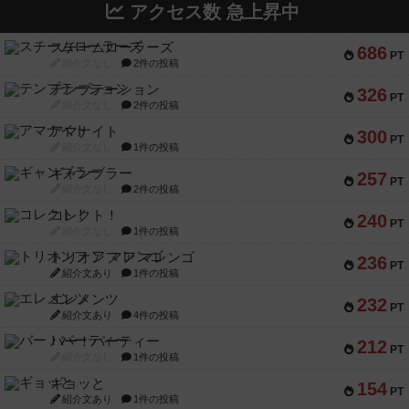
アクセス数 急上昇中
スチームローラーズ
686
PT
紹介文なし
2件の投稿
テンプテーション
326
PT
紹介文なし
2件の投稿
アマナイト
300
PT
紹介文なし
1件の投稿
ギャンブラー
257
PT
紹介文なし
2件の投稿
コレクト！
240
PT
紹介文なし
1件の投稿
トリオンフ ア マレンゴ
236
PT
紹介文あり
1件の投稿
エレメンツ
232
PT
紹介文あり
4件の投稿
バー！パーティー
212
PT
紹介文なし
1件の投稿
ギョッと
154
PT
紹介文あり
1件の投稿