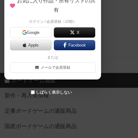
お気に入り作品・所有リストの共
メカニクス特集
有
掲示板・トピックス
ログイン / 会員登録（10秒）
Google
X
ボドとも・会員一覧
Apple
Facebook
ボードゲーム業界コラム
または
ボドゲーマご利用案内
メールで会員登録
ボードゲーム通販
しばらく表示しない
新作・再入荷情報
定番ボードゲームの通販商品
国産ボードゲームの通販商品