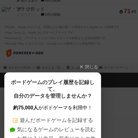
紹介文あり
4件の投稿
ザ・フラッド
71
PT
紹介文なし
1件の投稿
※Apple、Apple のロゴ は、米国および他の国々で登録されたApple Inc.の商標です。
※App Store は、Apple Inc.のサービスマークです。
※Android は、グーグル インコーポレイテッドの商標または登録商標です。
※Google Play とそのロゴは、Google Inc.の商標または登録商標です。
閉じる
ボドゲーマTOP
ボドとも一覧
おっぽゲームズ
マイボードゲーム
ボドゲーマTOP
ボードゲームのプレイ履歴を記録し
て、
ボードゲームを検索する
自分のデータを管理しませんか？
約75,000人
がボドゲーマを利用中！
ボードゲームの新着レビュー
遊んだボードゲームを記録する
ボードゲーム会情報
気になるゲームのレビューを読む