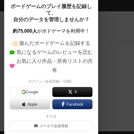
ボドゲーマTOP
ボードゲームのプレイ履歴を記録し
て、
ボードゲームを検索する
自分のデータを管理しませんか？
約75,000人
がボドゲーマを利用中！
ボードゲームの新着レビュー
遊んだボードゲームを記録する
ボードゲーム会情報
気になるゲームのレビューを読む
お気に入り作品・所有リストの共
メカニクス特集
有
掲示板・トピックス
ログイン / 会員登録（10秒）
Google
X
ボドとも・会員一覧
Apple
Facebook
ボードゲーム業界コラム
または
ボドゲーマご利用案内
メールで会員登録