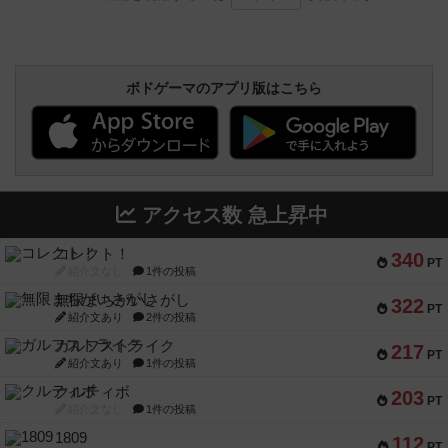
ボドゲーマのアプリ版はこちら
アクセス数 急上昇中
コレクト！
340
PT
紹介文なし
1件の投稿
無限まちがいさがし
322
PT
紹介文あり
2件の投稿
ガルフストライク
217
PT
紹介文あり
1件の投稿
クルティボ
203
PT
紹介文なし
1件の投稿
1809
112
PT