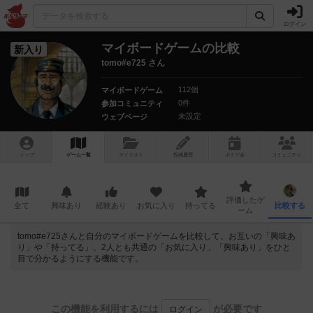
ログイン
マイボードゲームの比較
新入り
tomo#e725 さん
112個
マイボードゲーム
0件
参加コミュニティ
未設定
ウェブページ
トップ
ゲーム一覧
マイリスト
投稿履歴
ボ
ドゲ
会
コミュニティ
評価したゲ
全て
興味あり
経験あり
お気に入り
持ってる
比較する
ーム
tomo#e725さんと自分のマイボードゲームを比較して、お互いの「興味あ
り」や「持ってる」、2人とも共通の「お気に入り」「興味あり」をひと
目で分かるようにする機能です。
この機能を利用するには
が必要です
ログイン