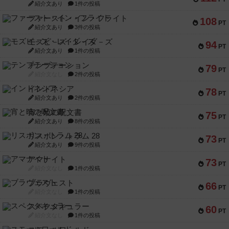
紹介文あり
1件の投稿
ファースト・イン・フライト
108
PT
紹介文あり
3件の投稿
モズビ－ズ・レイダ－ズ
94
PT
紹介文あり
1件の投稿
テンプテーション
79
PT
紹介文なし
2件の投稿
インドネシア
78
PT
紹介文あり
2件の投稿
宵と暁の呪文書
75
PT
紹介文あり
8件の投稿
リスボン・トラム 28
73
PT
紹介文あり
9件の投稿
アマナイト
73
PT
紹介文なし
1件の投稿
ブラヴェスト
66
PT
紹介文なし
1件の投稿
スペクタキュラー
60
PT
紹介文なし
1件の投稿