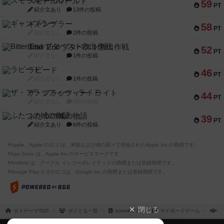
スモールワールド
59
PT
紹介文あり
13件の投稿
ギャンブラー
58
PT
紹介文なし
2件の投稿
Bitter End ブタペスト救出作戦
52
PT
紹介文なし
1件の投稿
ラピード
46
PT
紹介文なし
1件の投稿
ザ・フラッフィー・ライト
44
PT
紹介文なし
0件の投稿
ふたつの城の物語
39
PT
紹介文あり
6件の投稿
※Apple、Apple のロゴ は、米国および他の国々で登録されたApple Inc.の商標です。
※App Store は、Apple Inc.のサービスマークです。
※Android は、グーグル インコーポレイテッドの商標または登録商標です。
※Google Play とそのロゴは、Google Inc.の商標または登録商標です。
閉じる
ボドゲーマTOP
ボドとも一覧
tomo#e725
マイボードゲーム
一