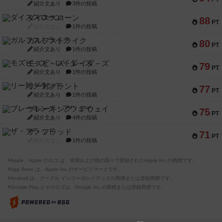
紹介文あり
3件の投稿
ダイススローン
88
PT
紹介文なし
1件の投稿
ガルフストライク
80
PT
紹介文あり
1件の投稿
モズビ－ズ・レイダ－ズ
79
PT
紹介文あり
1件の投稿
リー対グラント
77
PT
紹介文あり
1件の投稿
ブレーキング・アウェイ
75
PT
紹介文あり
4件の投稿
ザ・フラッド
71
PT
紹介文なし
1件の投稿
※Apple、Apple のロゴ は、米国および他の国々で登録されたApple Inc.の商標です。
※App Store は、Apple Inc.のサービスマークです。
※Android は、グーグル インコーポレイテッドの商標または登録商標です。
※Google Play とそのロゴは、Google Inc.の商標または登録商標です。