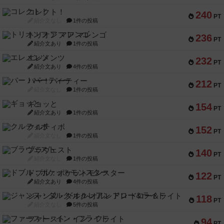
コレクト！
240
PT
紹介文なし
1件の投稿
トリオンフ ア マレンゴ
236
PT
紹介文あり
1件の投稿
エレメンツ
232
PT
紹介文あり
4件の投稿
バー！パーティー
212
PT
紹介文なし
1件の投稿
ギョッと
154
PT
紹介文あり
1件の投稿
クルティボ
152
PT
紹介文なし
1件の投稿
ブラヴェスト
140
PT
紹介文なし
1件の投稿
ドブル：ポケットモンスター
122
PT
紹介文あり
4件の投稿
ジャンヌ・ダルク-オルレアン ドロー＆ライト
118
PT
紹介文なし
5件の投稿
ファースト・イン・フライト
94
PT