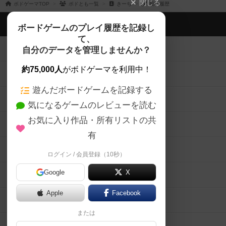
閉じる
ボドゲーマTOP
ボドとも一覧
きーち
投稿履歴
ボドゲーマTOP
ボードゲームのプレイ履歴を記録し
て、
ボードゲームを検索する
自分のデータを管理しませんか？
約75,000人
がボドゲーマを利用中！
ボードゲームの新着レビュー
遊んだボードゲームを記録する
ボードゲーム会情報
気になるゲームのレビューを読む
お気に入り作品・所有リストの共
メカニクス特集
有
掲示板・トピックス
ログイン / 会員登録（10秒）
Google
X
ボドとも・会員一覧
Apple
Facebook
ボードゲーム業界コラム
または
ボドゲーマご利用案内