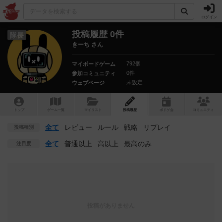
ログイン
投稿履歴 0件
隊長
きーち さん
792個
マイボードゲーム
0件
参加コミュニティ
未設定
ウェブページ
トップ
ゲーム一覧
マイリスト
投稿履歴
ボ
ドゲ
会
コミュニティ
全て
レビュー
ルール
戦略
リプレイ
投稿種別
全て
普通以上
高以上
最高のみ
注目度
投稿がありません