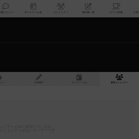
索
新着レビュー
ボードゲーム会
コミュニティ
掲示板一覧
スト
投稿履歴
ボ
ー
ドゲ
ーム
会
参加
コミュニティ
ュニティのみに参加しているか
コミュニティがないユーザーです