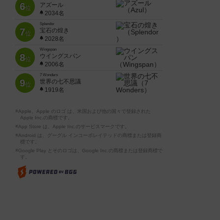
6
アズール
位
2034名
Splendor
7
宝石の煌き
位
2028名
Wingspan
8
ウイングスパン
位
2006名
7 Wonders
9
世界の七不思議
位
1919名
※Apple、Apple のロゴ は、米国および他の国々で登録された
Apple Inc.の商標です。
※App Store は、Apple Inc.のサービスマークです。
※Android は、グーグル インコーポレイテッドの商標または登録商
標です。
※Google Play とそのロゴは、Google Inc.の商標または登録商標で
す。