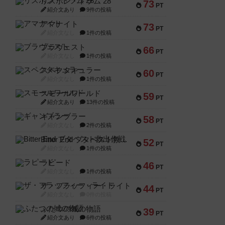
リスボン・トラム 28
73
PT
紹介文あり
9件の投稿
アマナイト
73
PT
紹介文なし
1件の投稿
ブラヴェスト
66
PT
紹介文なし
1件の投稿
スペクタキュラー
60
PT
紹介文なし
1件の投稿
スモールワールド
59
PT
紹介文あり
13件の投稿
ギャンブラー
58
PT
紹介文なし
2件の投稿
Bitter End ブタペスト救出作戦
52
PT
紹介文なし
1件の投稿
ラピード
46
PT
紹介文なし
1件の投稿
ザ・フラッフィー・ライト
44
PT
紹介文なし
0件の投稿
ふたつの城の物語
39
PT
紹介文あり
6件の投稿