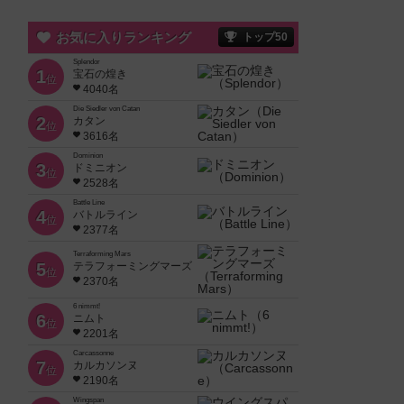
お気に入りランキング
トップ50
Splendor
1
宝石の煌き
位
4040名
Die Siedler von Catan
2
カタン
位
3616名
Dominion
3
ドミニオン
位
2528名
Battle Line
4
バトルライン
位
2377名
Terraforming Mars
5
テラフォーミングマーズ
位
2370名
6 nimmt!
6
ニムト
位
2201名
Carcassonne
7
カルカソンヌ
位
2190名
Wingspan