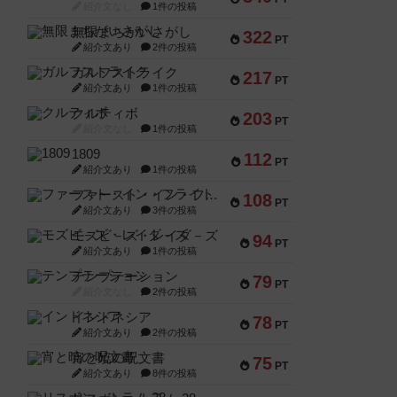
紹介文なし
1件の投稿
無限まちがいさがし
322
PT
紹介文あり
2件の投稿
ガルフストライク
217
PT
紹介文あり
1件の投稿
クルティボ
203
PT
紹介文なし
1件の投稿
1809
112
PT
紹介文あり
1件の投稿
ファースト・イン・フライト
108
PT
紹介文あり
3件の投稿
モズビ－ズ・レイダ－ズ
94
PT
紹介文あり
1件の投稿
テンプテーション
79
PT
紹介文なし
2件の投稿
インドネシア
78
PT
紹介文あり
2件の投稿
宵と暁の呪文書
75
PT
紹介文あり
8件の投稿