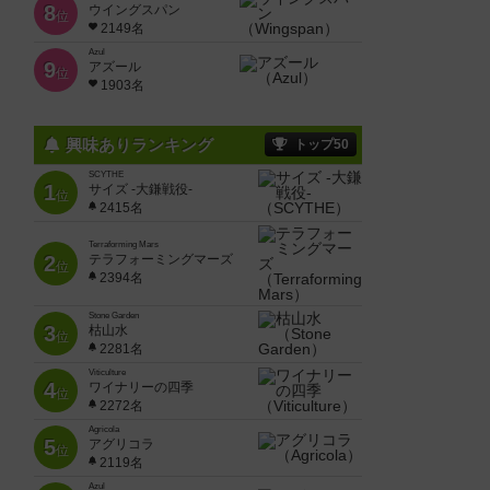
8
ウイングスパン
位
2149名
Azul
9
アズール
位
1903名
興味ありランキング
トップ50
SCYTHE
1
サイズ -大鎌戦役-
位
2415名
Terraforming Mars
2
テラフォーミングマーズ
位
2394名
Stone Garden
3
枯山水
位
2281名
Viticulture
4
ワイナリーの四季
位
2272名
Agricola
5
アグリコラ
位
2119名
Azul