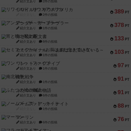
紹介文あり
2件の投稿
リワイルド：サウスアメリカ
389
PT
紹介文なし
2件の投稿
アンダー・ザ・テーブラー
378
PT
紹介文あり
1件の投稿
宵と暁の呪文書
133
PT
紹介文あり
8件の投稿
セミファイナル ～お前はまだ生きている～
103
PT
紹介文あり
1件の投稿
ワン・トゥ・ファイブ
97
PT
紹介文あり
1件の投稿
南北戦争
91
PT
紹介文あり
1件の投稿
ふたつの城の物語
91
PT
紹介文あり
6件の投稿
ノームズ・アット・ナイト
88
PT
紹介文なし
1件の投稿
マーリン
76
PT
紹介文あり
6件の投稿
フラットアイアン