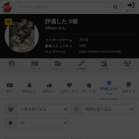
ログイン
評価した 0個
神
18toya さん
797個
マイボードゲーム
10件
参加コミュニティ
https://twitter.com/JUmk4g5
ウェブページ
トップ
ゲーム一覧
マイリスト
投稿履歴
ボ
ドゲ
会
コミュニティ
評価したゲ
全て
興味あり
経験あり
お気に入り
持ってる
比較する
ーム