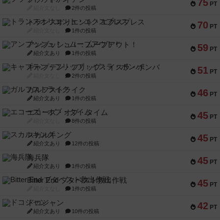
75
PT
紹介文なし
2件の投稿
トランスオリエント・エクスプレス
70
PT
紹介文なし
1件の投稿
アンブッシュ！：ムーブアウト！
59
PT
紹介文あり
1件の投稿
キャプテン・フリップ：イスラ・ボンバ
51
PT
紹介文なし
2件の投稿
ガルフストライク
46
PT
紹介文あり
1件の投稿
エコーズ・オブ・タイム
45
PT
紹介文なし
8件の投稿
スカルキング
45
PT
紹介文あり
12件の投稿
海兵隊
45
PT
紹介文あり
1件の投稿
Bitter End ブタペスト救出作戦
45
PT
紹介文なし
1件の投稿
ドコジャン
42
PT
紹介文あり
10件の投稿