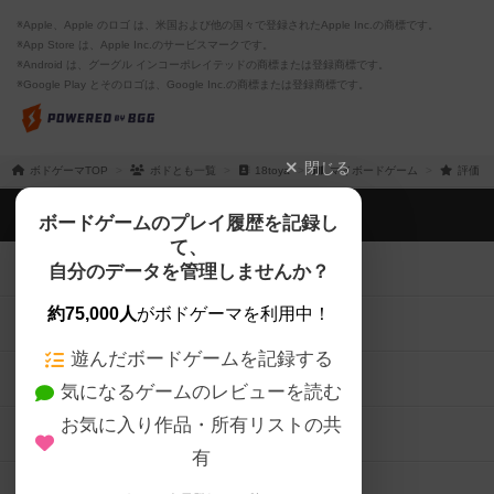
※Apple、Apple のロゴ は、米国および他の国々で登録されたApple Inc.の商標です。
※App Store は、Apple Inc.のサービスマークです。
※Android は、グーグル インコーポレイテッドの商標または登録商標です。
※Google Play とそのロゴは、Google Inc.の商標または登録商標です。
閉じる
ボドゲーマTOP
ボドとも一覧
18toya
マイボードゲーム
評価し
ボドゲーマTOP
ボードゲームのプレイ履歴を記録し
て、
ボードゲームを検索する
自分のデータを管理しませんか？
約75,000人
がボドゲーマを利用中！
ボードゲームの新着レビュー
遊んだボードゲームを記録する
ボードゲーム会情報
気になるゲームのレビューを読む
お気に入り作品・所有リストの共
メカニクス特集
有
掲示板・トピックス