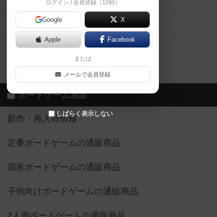
ログイン / 会員登録（10秒）
Google
X
ボドとも・会員一覧
Apple
Facebook
ボードゲーム業界コラム
または
ボドゲーマご利用案内
メールで会員登録
ボードゲーム通販
しばらく表示しない
新作・再入荷情報
定番ボードゲームの通販商品
国産ボードゲームの通販商品
子供向けボードゲームの通販商品
2人用ボードゲームの通販商品