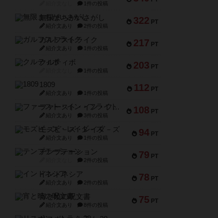
紹介文なし
1件の投稿
無限まちがいさがし
322
PT
紹介文あり
2件の投稿
ガルフストライク
217
PT
紹介文あり
1件の投稿
クルティボ
203
PT
紹介文なし
1件の投稿
1809
112
PT
紹介文あり
1件の投稿
ファースト・イン・フライト
108
PT
紹介文あり
3件の投稿
モズビ－ズ・レイダ－ズ
94
PT
紹介文あり
1件の投稿
テンプテーション
79
PT
紹介文なし
2件の投稿
インドネシア
78
PT
紹介文あり
2件の投稿
宵と暁の呪文書
75
PT
紹介文あり
8件の投稿