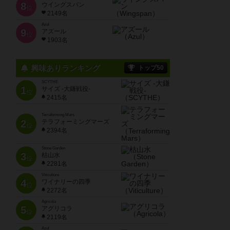
8
ウイングスパン
位
2149名
Azul
9
アズール
位
1903名
興味ありランキング
トップ50
SCYTHE
1
サイズ -大鎌戦役-
位
2415名
Terraforming Mars
2
テラフォーミングマーズ
位
2394名
Stone Garden
3
枯山水
位
2281名
Viticulture
4
ワイナリーの四季
位
2272名
Agricola
5
アグリコラ
位
2119名
Azul