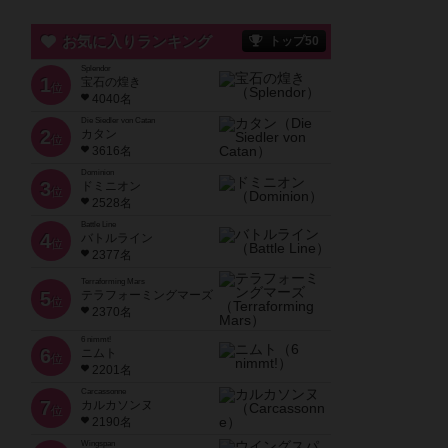
お気に入りランキング
トップ50
Splendor
1
宝石の煌き
位
4040名
Die Siedler von Catan
2
カタン
位
3616名
Dominion
3
ドミニオン
位
2528名
Battle Line
4
バトルライン
位
2377名
Terraforming Mars
5
テラフォーミングマーズ
位
2370名
6 nimmt!
6
ニムト
位
2201名
Carcassonne
7
カルカソンヌ
位
2190名
Wingspan