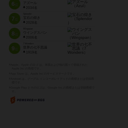
6
アズール
位
2034名
Splendor
7
宝石の煌き
位
2028名
Wingspan
8
ウイングスパン
位
2006名
7 Wonders
9
世界の七不思議
位
1919名
※Apple、Apple のロゴ は、米国および他の国々で登録された
Apple Inc.の商標です。
※App Store は、Apple Inc.のサービスマークです。
※Android は、グーグル インコーポレイテッドの商標または登録商
標です。
※Google Play とそのロゴは、Google Inc.の商標または登録商標で
す。