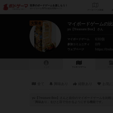
世界のボードゲームを楽しもう！
ボードゲーム専門の総合情報サイト
データベース
検
大賢者
マイボードゲームの比
yu【Treasure Box】 さん
630個
マイボードゲーム
0件
参加コミュニティ
https://treb
ウェブページ
トップ
マイボードゲーム
マイリ
全て
興味あり
経験あり
お気に
yu【Treasure Box】さんと自分のマイボードゲー
「興味あり」をひと目で分かるようにする機能です。