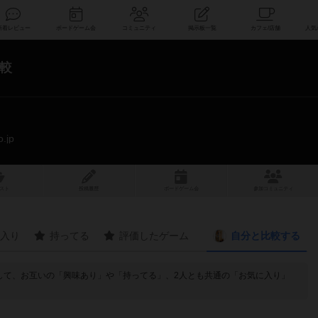
索
新着レビュー
ボードゲーム会
コミュニティ
掲示板一覧
較
o.jp
スト
投稿履歴
ボ
ー
ドゲ
ーム
会
参加
コミュニティ
入り
持ってる
評価したゲーム
自分と
比較する
ムを比較して、お互いの「興味あり」や「持ってる」、2人とも共通の「お気に入り」