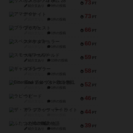
リスボン・トラム 28
73
PT
紹介文あり
9件の投稿
アマナイト
73
PT
紹介文なし
1件の投稿
ブラヴェスト
66
PT
紹介文なし
1件の投稿
スペクタキュラー
60
PT
紹介文なし
1件の投稿
スモールワールド
59
PT
紹介文あり
13件の投稿
ギャンブラー
58
PT
紹介文なし
2件の投稿
Bitter End ブタペスト救出作戦
52
PT
紹介文なし
1件の投稿
ラピード
46
PT
紹介文なし
1件の投稿
ザ・フラッフィー・ライト
44
PT
紹介文なし
0件の投稿
ふたつの城の物語
39
PT
紹介文あり
6件の投稿