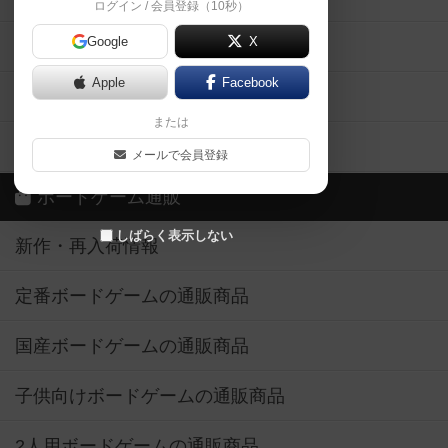
ログイン / 会員登録（10秒）
Google
X
ボドとも・会員一覧
Apple
Facebook
ボードゲーム業界コラム
または
ボドゲーマご利用案内
メールで会員登録
ボードゲーム通販
しばらく表示しない
新作・再入荷情報
定番ボードゲームの通販商品
国産ボードゲームの通販商品
子供向けボードゲームの通販商品
2人用ボードゲームの通販商品