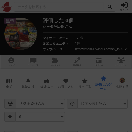
ログイン
評価した 0個
皇帝
シータ@団長 さん
179個
マイボードゲーム
1件
参加コミュニティ
https://mobile.twitter.com/shi_ta0912
ウェブページ
トップ
ゲーム一覧
マイリスト
投稿履歴
ボ
ドゲ
会
コミュニティ
評価したゲ
全て
興味あり
経験あり
お気に入り
持ってる
比較する
ーム