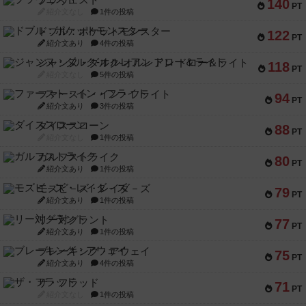
ブラヴェスト
140
PT
紹介文なし
1件の投稿
ドブル：ポケットモンスター
122
PT
紹介文あり
4件の投稿
ジャンヌ・ダルク-オルレアン ドロー＆ライト
118
PT
紹介文なし
5件の投稿
ファースト・イン・フライト
94
PT
紹介文あり
3件の投稿
ダイススローン
88
PT
紹介文なし
1件の投稿
ガルフストライク
80
PT
紹介文あり
1件の投稿
モズビ－ズ・レイダ－ズ
79
PT
紹介文あり
1件の投稿
リー対グラント
77
PT
紹介文あり
1件の投稿
ブレーキング・アウェイ
75
PT
紹介文あり
4件の投稿
ザ・フラッド
71
PT
紹介文なし
1件の投稿