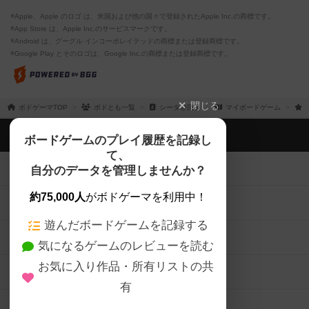
※Apple、Apple のロゴ は、米国および他の国々で登録されたApple Inc.の商標です。
※App Store は、Apple Inc.のサービスマークです。
※Android は、グーグル インコーポレイテッドの商標または登録商標です。
※Google Play とそのロゴは、Google Inc.の商標または登録商標です。
閉じる
ボドゲーマTOP
ボドとも一覧
シータ@団長
マイボードゲーム
ボドゲーマTOP
ボードゲームのプレイ履歴を記録し
て、
ボードゲームを検索する
自分のデータを管理しませんか？
約75,000人
がボドゲーマを利用中！
ボードゲームの新着レビュー
遊んだボードゲームを記録する
ボードゲーム会情報
気になるゲームのレビューを読む
お気に入り作品・所有リストの共
メカニクス特集
有
掲示板・トピックス