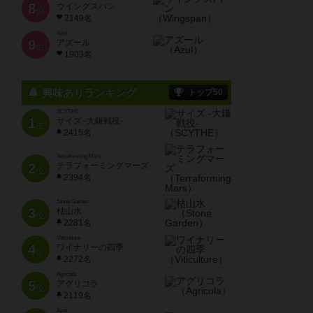
8
ウイングスパン
位
2149名
Azul
9
アズール
位
1903名
興味ありランキング
トップ50
SCYTHE
1
サイズ -大鎌戦役-
位
2415名
Terraforming Mars
2
テラフォーミングマーズ
位
2394名
Stone Garden
3
枯山水
位
2281名
Viticulture
4
ワイナリーの四季
位
2272名
Agricola
5
アグリコラ
位
2119名
Azul