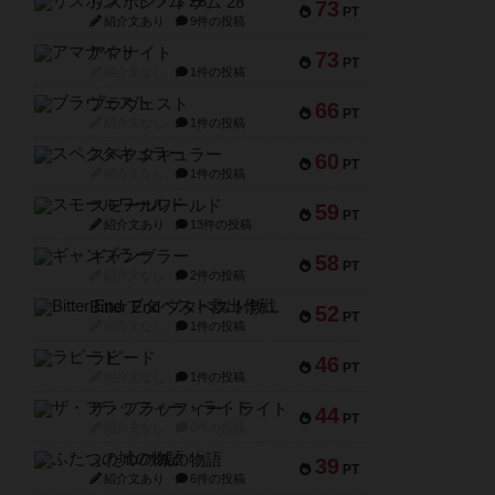
リスボン・トラム 28
73
PT
紹介文あり
9件の投稿
アマナイト
73
PT
紹介文なし
1件の投稿
ブラヴェスト
66
PT
紹介文なし
1件の投稿
スペクタキュラー
60
PT
紹介文なし
1件の投稿
スモールワールド
59
PT
紹介文あり
13件の投稿
ギャンブラー
58
PT
紹介文なし
2件の投稿
Bitter End ブタペスト救出作戦
52
PT
紹介文なし
1件の投稿
ラピード
46
PT
紹介文なし
1件の投稿
ザ・フラッフィー・ライト
44
PT
紹介文なし
0件の投稿
ふたつの城の物語
39
PT
紹介文あり
6件の投稿