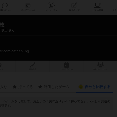
索
新着レビュー
ボードゲーム会
コミュニティ
掲示板一覧
較
和歌山 さん
tter.com/catnap_bg
スト
投稿履歴
ボ
ー
ドゲ
ーム
会
参加
コミュニティ
入り
持ってる
評価したゲーム
自分と
比較する
イボードゲームを比較して、お互いの「興味あり」や「持ってる」、2人とも共通の
機能です。