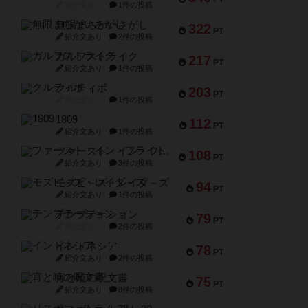
紹介文なし
1件の投稿
無限まちがいさがし
322
PT
紹介文あり
2件の投稿
ガルフストライク
217
PT
紹介文あり
1件の投稿
クルティボ
203
PT
紹介文なし
1件の投稿
1809
112
PT
紹介文あり
1件の投稿
ファースト・イン・フライト
108
PT
紹介文あり
3件の投稿
モズビ－ズ・レイダ－ズ
94
PT
紹介文あり
1件の投稿
テンプテーション
79
PT
紹介文なし
2件の投稿
インドネシア
78
PT
紹介文あり
2件の投稿
宵と暁の呪文書
75
PT
紹介文あり
8件の投稿