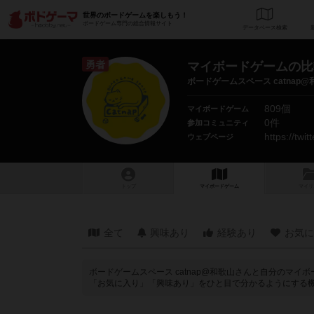
世界のボードゲームを楽しもう！
ボードゲーム専門の総合情報サイト
データベース
検
勇者
マイボードゲームの比
ボードゲームスペース catnap@
809個
マイボードゲーム
0件
参加コミュニティ
https://twi
ウェブページ
トップ
マイボードゲーム
マイリ
全て
興味あり
経験あり
お気に
ボードゲームスペース catnap@和歌山さんと自分のマ
「お気に入り」「興味あり」をひと目で分かるようにする