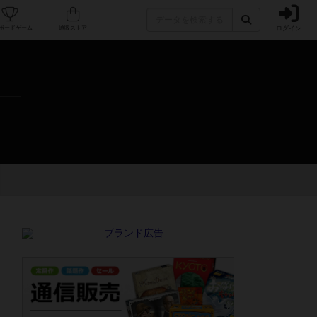
ログイン
カフェ/店舗
人気ボードゲーム
通販ストア