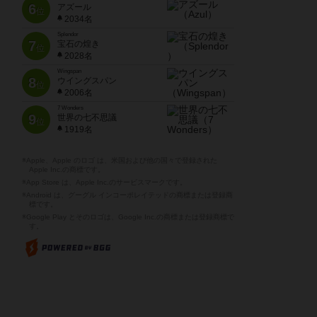
6
アズール
位
2034名
Splendor
7
宝石の煌き
位
2028名
Wingspan
8
ウイングスパン
位
2006名
7 Wonders
9
世界の七不思議
位
1919名
※Apple、Apple のロゴ は、米国および他の国々で登録された
Apple Inc.の商標です。
※App Store は、Apple Inc.のサービスマークです。
※Android は、グーグル インコーポレイテッドの商標または登録商
標です。
※Google Play とそのロゴは、Google Inc.の商標または登録商標で
す。