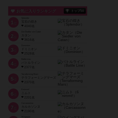
お気に入りランキング
トップ50
Splendor
1
宝石の煌き
位
4040名
Die Siedler von Catan
2
カタン
位
3616名
Dominion
3
ドミニオン
位
2528名
Battle Line
4
バトルライン
位
2377名
Terraforming Mars
5
テラフォーミングマーズ
位
2370名
6 nimmt!
6
ニムト
位
2201名
Carcassonne
7
カルカソンヌ
位
2190名
Wingspan