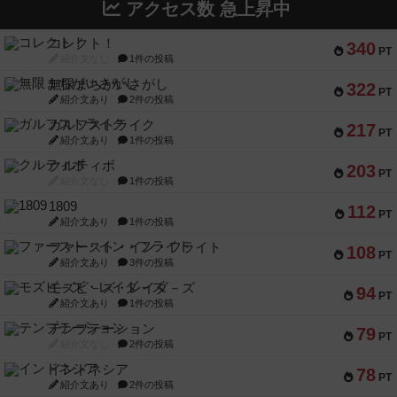
アクセス数 急上昇中
コレクト！
340
PT
紹介文なし
1件の投稿
無限まちがいさがし
322
PT
紹介文あり
2件の投稿
ガルフストライク
217
PT
紹介文あり
1件の投稿
クルティボ
203
PT
紹介文なし
1件の投稿
1809
112
PT
紹介文あり
1件の投稿
ファースト・イン・フライト
108
PT
紹介文あり
3件の投稿
モズビ－ズ・レイダ－ズ
94
PT
紹介文あり
1件の投稿
テンプテーション
79
PT
紹介文なし
2件の投稿
インドネシア
78
PT
紹介文あり
2件の投稿