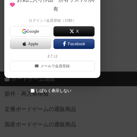
メカニクス特集
有
掲示板・トピックス
ログイン / 会員登録（10秒）
Google
X
ボドとも・会員一覧
Apple
Facebook
ボードゲーム業界コラム
または
ボドゲーマご利用案内
メールで会員登録
ボードゲーム通販
しばらく表示しない
新作・再入荷情報
定番ボードゲームの通販商品
国産ボードゲームの通販商品