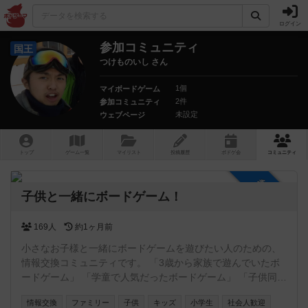
ログイン
参加コミュニティ
国王
つけものいし さん
1個
マイボードゲーム
2件
参加コミュニティ
未設定
ウェブページ
トップ
ゲーム一覧
マイリスト
投稿履歴
ボ
ドゲ
会
コミュニティ
参加自由
子供と一緒にボードゲーム！
169人
約1ヶ月前
小さなお子様と一緒にボードゲームを遊びたい人のための、
情報交換コミュニティです。 「3歳から家族で遊んでいたボ
ードゲーム」 「学童で人気だったボードゲーム」 「子供同士
でボドゲ、親子ボードゲーム会の情報」 「キッズ向けのボド
情報交換
ファミリー
子供
キッズ
小学生
社会人歓迎
ゲが遊べる場所の情報」 など、様々な方にご参加いただけれ