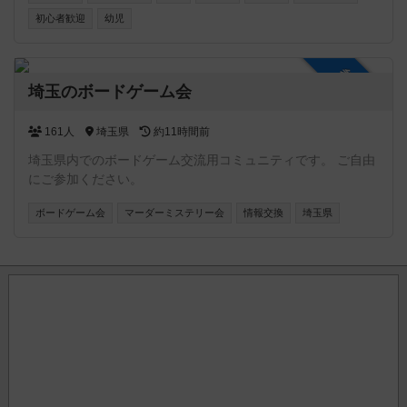
ばと思います。ボドゲーマだけに限定せず、他コミュニティ
初心者歓迎
幼児
の宣伝や告知なども自由に行ってください。 ご参加お待ちし
ております！
参加自由
埼玉のボードゲーム会
161人
埼玉県
約11時間前
埼玉県内でのボードゲーム交流用コミュニティです。 ご自由
にご参加ください。
ボードゲーム会
マーダーミステリー会
情報交換
埼玉県