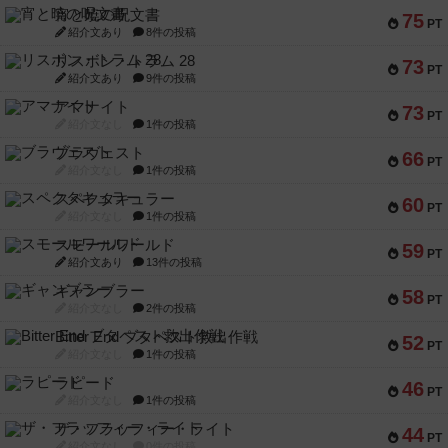
宵と暁の呪文書
75
PT
紹介文あり
8件の投稿
リスボン・トラム 28
73
PT
紹介文あり
9件の投稿
アマナイト
73
PT
紹介文なし
1件の投稿
ブラヴェスト
66
PT
紹介文なし
1件の投稿
スペクタキュラー
60
PT
紹介文なし
1件の投稿
スモールワールド
59
PT
紹介文あり
13件の投稿
ギャンブラー
58
PT
紹介文なし
2件の投稿
Bitter End ブタペスト救出作戦
52
PT
紹介文なし
1件の投稿
ラピード
46
PT
紹介文なし
1件の投稿
ザ・フラッフィー・ライト
44
PT
紹介文なし
0件の投稿