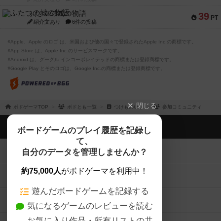
ふたつの城の物語
39
PT
紹介文あり
6件の投稿
※Apple、Apple のロゴ は、米国および他の国々で登録されたApple Inc.の商標です。
※App Store は、Apple Inc.のサービスマークです。
※Android は、グーグル インコーポレイテッドの商標または登録商標です。
※Google Play とそのロゴは、Google Inc.の商標または登録商標です。
閉じる
ボドゲーマTOP
ボドとも一覧
つけものいし
参加コミュニティ
ボドゲーマTOP
ボードゲームのプレイ履歴を記録し
て、
ボードゲームを検索する
自分のデータを管理しませんか？
約75,000人
がボドゲーマを利用中！
ボードゲームの新着レビュー
遊んだボードゲームを記録する
ボードゲーム会情報
気になるゲームのレビューを読む
お気に入り作品・所有リストの共