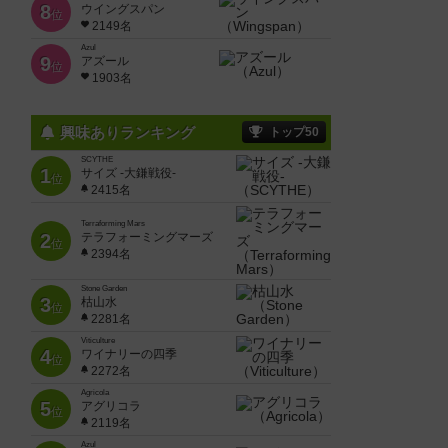
8
ウイングスパン
位
2149名
Azul
9
アズール
位
1903名
興味ありランキング
トップ50
SCYTHE
1
サイズ -大鎌戦役-
位
2415名
Terraforming Mars
2
テラフォーミングマーズ
位
2394名
Stone Garden
3
枯山水
位
2281名
Viticulture
4
ワイナリーの四季
位
2272名
Agricola
5
アグリコラ
位
2119名
Azul