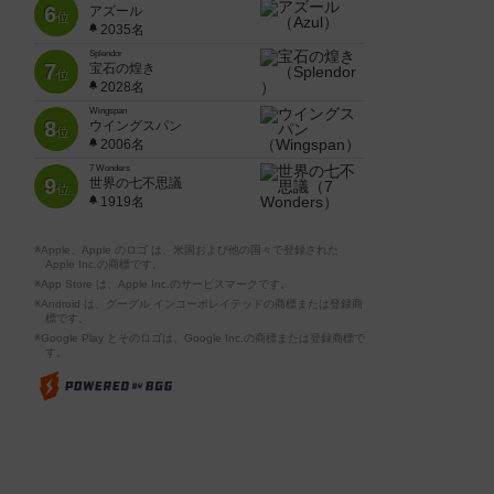
6
アズール
位
2035名
Splendor
7
宝石の煌き
位
2028名
Wingspan
8
ウイングスパン
位
2006名
7 Wonders
9
世界の七不思議
位
1919名
※Apple、Apple のロゴ は、米国および他の国々で登録された
Apple Inc.の商標です。
※App Store は、Apple Inc.のサービスマークです。
※Android は、グーグル インコーポレイテッドの商標または登録商
標です。
※Google Play とそのロゴは、Google Inc.の商標または登録商標で
す。