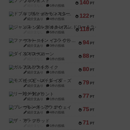
ブラヴェスト
140
PT
紹介文なし
1件の投稿
ドブル：ポケットモンスター
122
PT
紹介文あり
4件の投稿
ジャンヌ・ダルク-オルレアン ドロー＆ライト
118
PT
紹介文なし
5件の投稿
ファースト・イン・フライト
94
PT
紹介文あり
3件の投稿
ダイススローン
88
PT
紹介文なし
1件の投稿
ガルフストライク
80
PT
紹介文あり
1件の投稿
モズビ－ズ・レイダ－ズ
79
PT
紹介文あり
1件の投稿
リー対グラント
77
PT
紹介文あり
1件の投稿
ブレーキング・アウェイ
75
PT
紹介文あり
4件の投稿
ザ・フラッド
71
PT
紹介文なし
1件の投稿