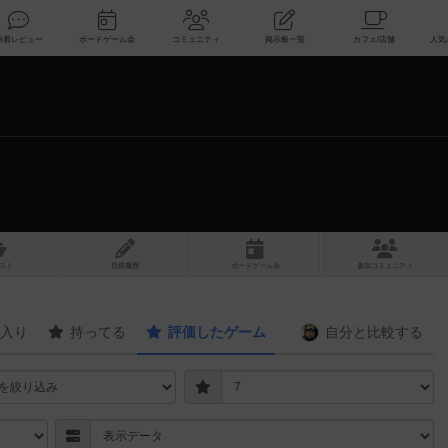
索
新着レビュー
ボードゲーム会
コミュニティ
掲示板一覧
スト
投稿履歴
ボ
ー
ドゲ
ーム
会
参加
コミュニティ
入り
持ってる
評価したゲーム
自分と
比較する