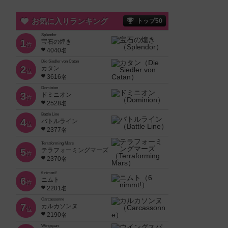
お気に入りランキング
トップ50
Splendor
1
宝石の煌き
位
4040名
Die Siedler von Catan
2
カタン
位
3616名
Dominion
3
ドミニオン
位
2528名
Battle Line
4
バトルライン
位
2377名
Terraforming Mars
5
テラフォーミングマーズ
位
2370名
6 nimmt!
6
ニムト
位
2201名
Carcassonne
7
カルカソンヌ
位
2190名
Wingspan