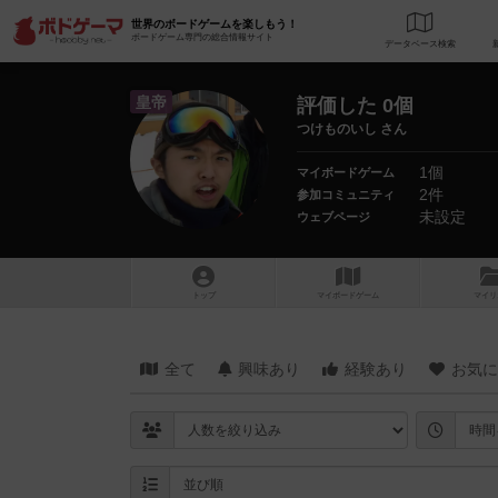
世界のボードゲームを楽しもう！
ボードゲーム専門の総合情報サイト
データベース
検
皇帝
評価した 0個
つけものいし さん
1個
マイボードゲーム
2件
参加コミュニティ
未設定
ウェブページ
トップ
マイボードゲーム
マイリ
全て
興味あり
経験あり
お気に