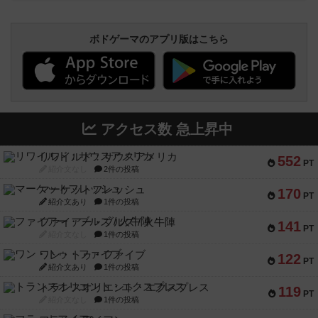
ボドゲーマのアプリ版はこちら
アクセス数 急上昇中
リワイルド：サウスアメリカ
552
PT
紹介文なし
2件の投稿
マーケットフレッシュ
170
PT
紹介文あり
1件の投稿
ファイアー・ブルズ / 火牛陣
141
PT
紹介文なし
1件の投稿
ワン・トゥ・ファイブ
122
PT
紹介文あり
1件の投稿
トランスオリエント・エクスプレス
119
PT
紹介文なし
1件の投稿