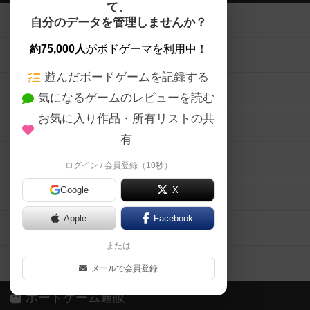
て、
ボードゲームを検索する
自分のデータを管理しませんか？
約75,000人
がボドゲーマを利用中！
ボードゲームの新着レビュー
遊んだボードゲームを記録する
ボードゲーム会情報
気になるゲームのレビューを読む
お気に入り作品・所有リストの共
メカニクス特集
有
掲示板・トピックス
ログイン / 会員登録（10秒）
Google
X
ボドとも・会員一覧
Apple
Facebook
ボードゲーム業界コラム
または
ボドゲーマご利用案内
メールで会員登録
ボードゲーム通販