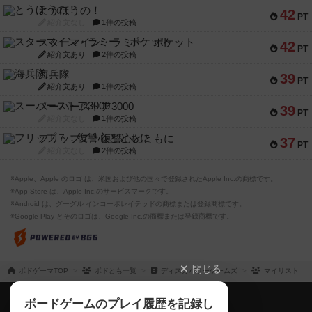
とうほうの！
42
PT
紹介文なし
1件の投稿
スターマイン・ラミー ポケット
42
PT
紹介文あり
2件の投稿
海兵隊
39
PT
紹介文あり
1件の投稿
スーパーストア3000
39
PT
紹介文なし
1件の投稿
フリップ７：復讐心とともに
37
PT
紹介文なし
2件の投稿
※Apple、Apple のロゴ は、米国および他の国々で登録されたApple Inc.の商標です。
※App Store は、Apple Inc.のサービスマークです。
※Android は、グーグル インコーポレイテッドの商標または登録商標です。
※Google Play とそのロゴは、Google Inc.の商標または登録商標です。
閉じる
ボドゲーマTOP
ボドとも一覧
ディスカバリーゲームズ
マイリスト
ボドゲーマTOP
ボードゲームのプレイ履歴を記録し