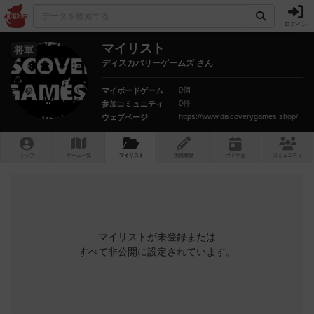
ログイン
マイリスト
将軍
ディスカバリーゲームズ さん
0個
マイボードゲーム
0件
参加コミュニティ
https://www.discoverygames.shop/
ウェブページ
トップ
ゲーム一覧
マイリスト
投稿履歴
ボ
ドゲ
会
コミュニティ
マイリストが未登録または
すべて非公開に設定されています。