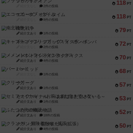
フラットアイアン
118
PT
紹介文なし
2件の投稿
エコーズ・オブ・タイム
118
PT
紹介文なし
8件の投稿
南北戦争
79
PT
紹介文あり
1件の投稿
キャプテン・フリップ：イスラ・ボンバ
72
PT
紹介文なし
2件の投稿
メメントオンラインタクティクス
70
PT
紹介文あり
4件の投稿
パーミッド
68
PT
紹介文なし
1件の投稿
クリーグ
57
PT
紹介文あり
1件の投稿
セミファイナル ～お前はまだ生きている～
53
PT
紹介文あり
1件の投稿
ふたつの街の物語
52
PT
紹介文あり
18件の投稿
クランク! ：冒険者たち（拡張）
50
PT
紹介文あり
4件の投稿