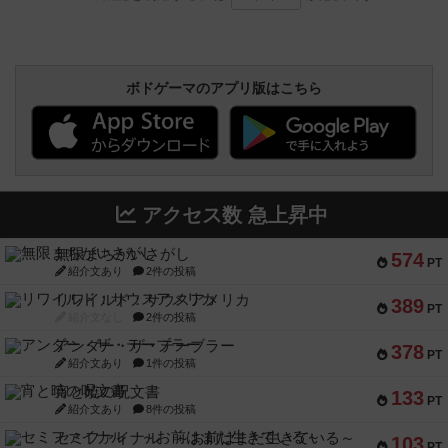
ボドゲーマのアプリ版はこちら
アクセス数 急上昇中
無限まちがいさがし
574
PT
紹介文あり
2件の投稿
リワイルド：サウスアメリカ
389
PT
紹介文なし
2件の投稿
アンダー・ザ・テーブラー
378
PT
紹介文あり
1件の投稿
宵と暁の呪文書
133
PT
紹介文あり
8件の投稿
セミファイナル ～お前はまだ生きている～
103
PT