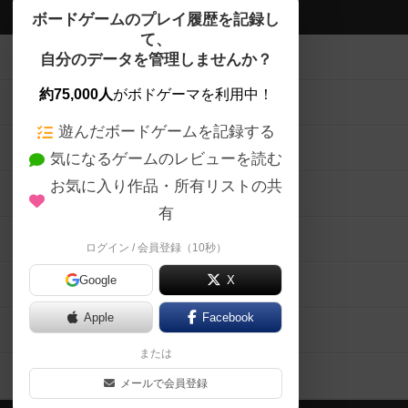
ボドゲーマTOP
ボードゲームのプレイ履歴を記録し
て、
ボードゲームを検索する
自分のデータを管理しませんか？
約75,000人
がボドゲーマを利用中！
ボードゲームの新着レビュー
遊んだボードゲームを記録する
ボードゲーム会情報
気になるゲームのレビューを読む
お気に入り作品・所有リストの共
メカニクス特集
有
掲示板・トピックス
ログイン / 会員登録（10秒）
Google
X
ボドとも・会員一覧
Apple
Facebook
ボードゲーム業界コラム
または
ボドゲーマご利用案内
メールで会員登録