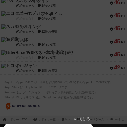
ガルフストライク
46
PT
紹介文あり
1件の投稿
エコーズ・オブ・タイム
45
PT
紹介文なし
8件の投稿
スカルキング
45
PT
紹介文あり
12件の投稿
海兵隊
45
PT
紹介文あり
1件の投稿
Bitter End ブタペスト救出作戦
45
PT
紹介文なし
1件の投稿
ドコジャン
42
PT
紹介文あり
10件の投稿
※Apple、Apple のロゴ は、米国および他の国々で登録されたApple Inc.の商標です。
※App Store は、Apple Inc.のサービスマークです。
※Android は、グーグル インコーポレイテッドの商標または登録商標です。
※Google Play とそのロゴは、Google Inc.の商標または登録商標です。
閉じる
ボドゲーマTOP
ボドとも一覧
kuro
マイボードゲーム
一緒に遊