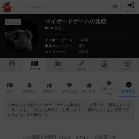
ログイン
マイボードゲームの比較
たまご
kuro さん
132個
マイボードゲーム
0件
参加コミュニティ
未設定
ウェブページ
トップ
ゲーム一覧
マイリスト
投稿履歴
ボ
ドゲ
会
コミュニティ
評価したゲ
全て
興味あり
経験あり
お気に入り
持ってる
比較する
ーム
kuroさんと自分のマイボードゲームを比較して、お互いの「興味あり」や
「持ってる」、2人とも共通の「お気に入り」「興味あり」をひと目で分
かるようにする機能です。
この機能を利用するには
が必要です
ログイン