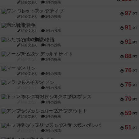
紹介文あり
1件の投稿
ワン・トゥ・ファイブ
97
PT
紹介文あり
1件の投稿
南北戦争
91
PT
紹介文あり
1件の投稿
ふたつの城の物語
91
PT
紹介文あり
6件の投稿
ノームズ・アット・ナイト
88
PT
紹介文なし
1件の投稿
マーリン
76
PT
紹介文あり
6件の投稿
フラットアイアン
75
PT
紹介文なし
2件の投稿
トランスオリエント・エクスプレス
70
PT
紹介文なし
1件の投稿
アンブッシュ！：ムーブアウト！
59
PT
紹介文あり
1件の投稿
キャプテン・フリップ：イスラ・ボンバ
51
PT
紹介文なし
2件の投稿