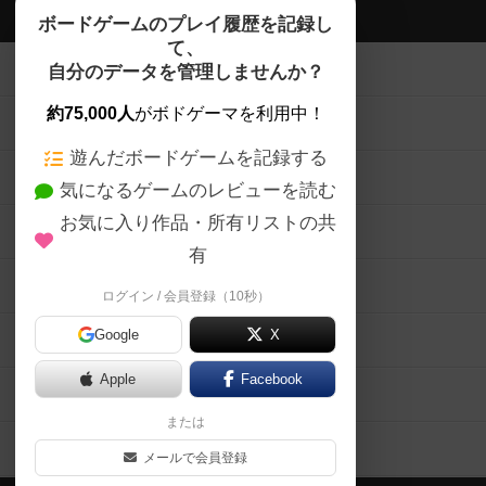
ボドゲーマTOP
ボードゲームのプレイ履歴を記録し
て、
ボードゲームを検索する
自分のデータを管理しませんか？
約75,000人
がボドゲーマを利用中！
ボードゲームの新着レビュー
遊んだボードゲームを記録する
ボードゲーム会情報
気になるゲームのレビューを読む
お気に入り作品・所有リストの共
メカニクス特集
有
掲示板・トピックス
ログイン / 会員登録（10秒）
Google
X
ボドとも・会員一覧
Apple
Facebook
ボードゲーム業界コラム
または
ボドゲーマご利用案内
メールで会員登録