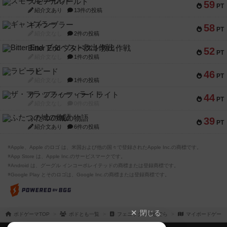
スモールワールド
59
PT
紹介文あり
13件の投稿
ギャンブラー
58
PT
紹介文なし
2件の投稿
Bitter End ブタペスト救出作戦
52
PT
紹介文なし
1件の投稿
ラピード
46
PT
紹介文なし
1件の投稿
ザ・フラッフィー・ライト
44
PT
紹介文なし
0件の投稿
ふたつの城の物語
39
PT
紹介文あり
6件の投稿
※Apple、Apple のロゴ は、米国および他の国々で登録されたApple Inc.の商標です。
※App Store は、Apple Inc.のサービスマークです。
※Android は、グーグル インコーポレイテッドの商標または登録商標です。
※Google Play とそのロゴは、Google Inc.の商標または登録商標です。
閉じる
ボドゲーマTOP
ボドとも一覧
フェニックスのむでら
マイボードゲーム