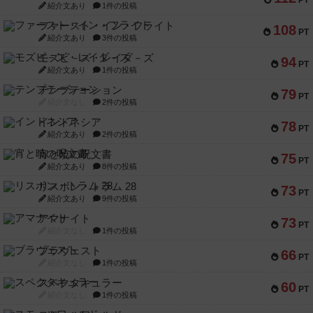
PT
紹介文あり
1件の投稿
ファースト・イン・フライト
108
PT
紹介文あり
3件の投稿
モズビ－ズ・レイダ－ズ
94
PT
紹介文あり
1件の投稿
テンプテーション
79
PT
紹介文なし
2件の投稿
インドネシア
78
PT
紹介文あり
2件の投稿
宵と暁の呪文書
75
PT
紹介文あり
8件の投稿
リスボン・トラム 28
73
PT
紹介文あり
9件の投稿
アマナイト
73
PT
紹介文なし
1件の投稿
ブラヴェスト
66
PT
紹介文なし
1件の投稿
スペクタキュラー
60
PT
紹介文なし
1件の投稿