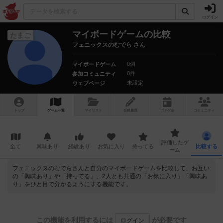
ログイン
マイボードゲームの比較
たまご
フェニックスのむでら さん
0個
マイボードゲーム
0件
参加コミュニティ
未設定
ウェブページ
トップ
ゲーム一覧
マイリスト
投稿履歴
ボ
ドゲ
会
コミュニティ
評価したゲ
全て
興味あり
経験あり
お気に入り
持ってる
比較する
ーム
フェニックスのむでらさんと自分のマイボードゲームを比較して、お互い
の「興味あり」や「持ってる」、2人とも共通の「お気に入り」「興味あ
り」をひと目で分かるようにする機能です。
この機能を利用するには
が必要です
ログイン