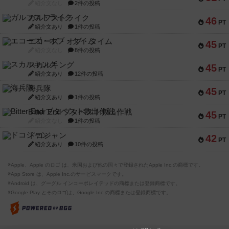
紹介文なし
2件の投稿
ガルフストライク
46
PT
紹介文あり
1件の投稿
エコーズ・オブ・タイム
45
PT
紹介文なし
8件の投稿
スカルキング
45
PT
紹介文あり
12件の投稿
海兵隊
45
PT
紹介文あり
1件の投稿
Bitter End ブタペスト救出作戦
45
PT
紹介文なし
1件の投稿
ドコジャン
42
PT
紹介文あり
10件の投稿
※Apple、Apple のロゴ は、米国および他の国々で登録されたApple Inc.の商標です。
※App Store は、Apple Inc.のサービスマークです。
※Android は、グーグル インコーポレイテッドの商標または登録商標です。
※Google Play とそのロゴは、Google Inc.の商標または登録商標です。