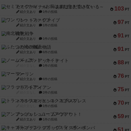
セミファイナル ～お前はまだ生きている～
103
PT
紹介文あり
1件の投稿
ワン・トゥ・ファイブ
97
PT
紹介文あり
1件の投稿
南北戦争
91
PT
紹介文あり
1件の投稿
ふたつの城の物語
91
PT
紹介文あり
6件の投稿
ノームズ・アット・ナイト
88
PT
紹介文なし
1件の投稿
マーリン
76
PT
紹介文あり
6件の投稿
フラットアイアン
75
PT
紹介文なし
2件の投稿
トランスオリエント・エクスプレス
70
PT
紹介文なし
1件の投稿
アンブッシュ！：ムーブアウト！
59
PT
紹介文あり
1件の投稿
キャプテン・フリップ：イスラ・ボンバ
51
PT