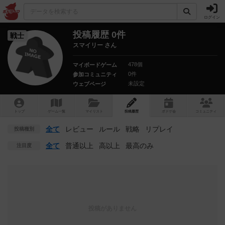
ログイン
投稿履歴 0件
戦士
スマイリー さん
478個
マイボードゲーム
0件
参加コミュニティ
未設定
ウェブページ
トップ
ゲーム一覧
マイリスト
投稿履歴
ボ
ドゲ
会
コミュニティ
全て
レビュー
ルール
戦略
リプレイ
投稿種別
全て
普通以上
高以上
最高のみ
注目度
投稿がありません