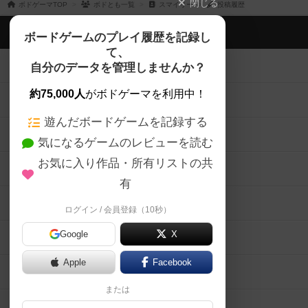
閉じる
ボドゲーマTOP
ボドとも一覧
スマイリー
投稿履歴
ボドゲーマTOP
ボードゲームのプレイ履歴を記録し
て、
ボードゲームを検索する
自分のデータを管理しませんか？
約75,000人
がボドゲーマを利用中！
ボードゲームの新着レビュー
遊んだボードゲームを記録する
ボードゲーム会情報
気になるゲームのレビューを読む
お気に入り作品・所有リストの共
メカニクス特集
有
掲示板・トピックス
ログイン / 会員登録（10秒）
Google
X
ボドとも・会員一覧
Apple
Facebook
ボードゲーム業界コラム
または
ボドゲーマご利用案内