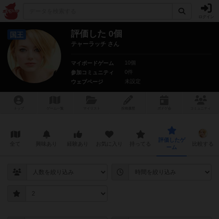
ログイン
評価した 0個
国王
テャーラッチ さん
10個
マイボードゲーム
0件
参加コミュニティ
未設定
ウェブページ
トップ
ゲーム一覧
マイリスト
投稿履歴
ボ
ドゲ
会
コミュニティ
評価したゲ
全て
興味あり
経験あり
お気に入り
持ってる
比較する
ーム