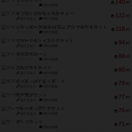
ブラヴェスト
140
PT
紹介文なし
1件の投稿
ドブル：ポケットモンスター
122
PT
紹介文あり
4件の投稿
ジャンヌ・ダルク-オルレアン ドロー＆ライト
118
PT
紹介文なし
5件の投稿
ファースト・イン・フライト
94
PT
紹介文あり
3件の投稿
ダイススローン
88
PT
紹介文なし
1件の投稿
ガルフストライク
80
PT
紹介文あり
1件の投稿
モズビ－ズ・レイダ－ズ
79
PT
紹介文あり
1件の投稿
リー対グラント
77
PT
紹介文あり
1件の投稿
ブレーキング・アウェイ
75
PT
紹介文あり
4件の投稿
ザ・フラッド
71
PT
紹介文なし
1件の投稿