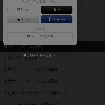
ログイン / 会員登録（10秒）
Google
X
ボドとも・会員一覧
Apple
Facebook
ボードゲーム業界コラム
または
ボドゲーマご利用案内
メールで会員登録
ボードゲーム通販
しばらく表示しない
新作・再入荷情報
定番ボードゲームの通販商品
国産ボードゲームの通販商品
子供向けボードゲームの通販商品
2人用ボードゲームの通販商品