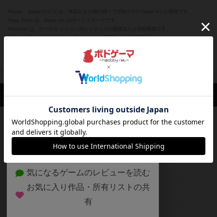
※Apple、Apple のロゴ は、米国および他の国々で登録されたApple Inc.の商標です。
※App Store は、Apple Inc.のサービスマークです。
※Android は、グーグル インコーポレイテッドの商標または登録商標です。
※Google Play とそのロゴは、Google Inc.の商標または登録商標です。
閉じる
ボドゲーマTOP
ボドとも一覧
テャーラッチ
マイボードゲーム
ボドゲーマTOP
ボードゲームのプレイ履歴を記録し
て、
ボードゲームを検索する
自分のデータを管理しませんか？
約75,000人
がボドゲーマを利用中！
ボードゲームの新着レビュー
遊んだボードゲームを記録する
ボードゲーム会情報
気になるゲームのレビューを読む
お気に入り作品・所有リストの共
メカニクス特集
有
掲示板・トピックス