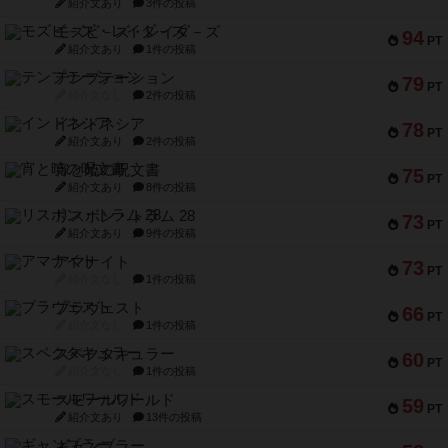
紹介文あり
3件の投稿
モズビ－ズ・レイダ－ズ
94
PT
紹介文あり
1件の投稿
テンプテーション
79
PT
紹介文なし
2件の投稿
インドネシア
78
PT
紹介文あり
2件の投稿
宵と暁の呪文書
75
PT
紹介文あり
8件の投稿
リスボン・トラム 28
73
PT
紹介文あり
9件の投稿
アマナイト
73
PT
紹介文なし
1件の投稿
ブラヴェスト
66
PT
紹介文なし
1件の投稿
スペクタキュラー
60
PT
紹介文なし
1件の投稿
スモールワールド
59
PT
紹介文あり
13件の投稿
ギャンブラー