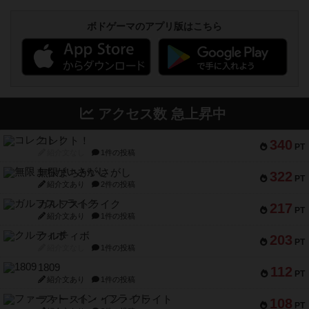
ボドゲーマのアプリ版はこちら
アクセス数 急上昇中
コレクト！
340
PT
紹介文なし
1件の投稿
無限まちがいさがし
322
PT
紹介文あり
2件の投稿
ガルフストライク
217
PT
紹介文あり
1件の投稿
クルティボ
203
PT
紹介文なし
1件の投稿
1809
112
PT
紹介文あり
1件の投稿
ファースト・イン・フライト
108
PT