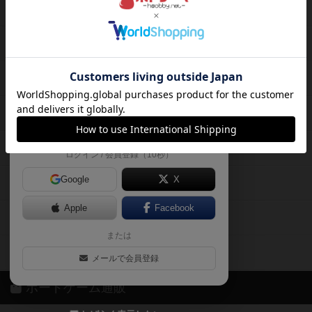
ボードゲームを検索する
自分のデータを管理しませんか？
約75,000人
がボドゲーマを利用中！
ボードゲームの新着レビュー
遊んだボードゲームを記録する
ボードゲーム会情報
気になるゲームのレビューを読む
お気に入り作品・所有リストの共
メカニクス特集
有
掲示板・トピックス
ログイン / 会員登録（10秒）
Google
X
ボドとも・会員一覧
Apple
Facebook
ボードゲーム業界コラム
または
ボドゲーマご利用案内
メールで会員登録
ボードゲーム通販