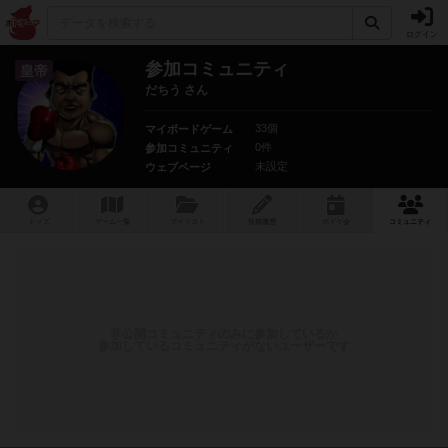
ログイン
参加コミュニティ
皇帝
だちう さん
33個
マイボードゲーム
0件
参加コミュニティ
未設定
ウェブページ
トップ
ゲーム一覧
マイリスト
投稿履歴
ボ
ドゲ
会
コミュニティ
非公開コミュニティのみに参加しているか
参加しているコミュニティがないユーザーです