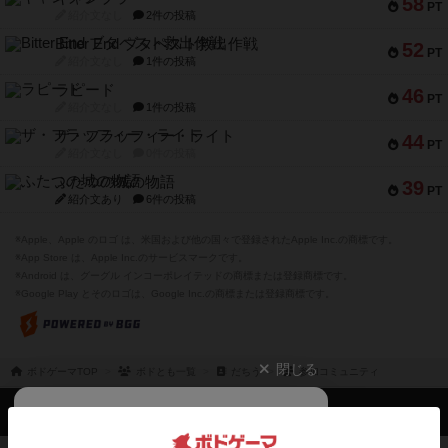
58
PT
紹介文なし
2件の投稿
Bitter End ブタペスト救出作戦
52
PT
紹介文なし
1件の投稿
ラピード
46
PT
紹介文なし
1件の投稿
ザ・フラッフィー・ライト
44
PT
紹介文なし
0件の投稿
ふたつの城の物語
39
PT
紹介文あり
6件の投稿
※Apple、Apple のロゴ は、米国および他の国々で登録されたApple Inc.の商標です。
※App Store は、Apple Inc.のサービスマークです。
※Android は、グーグル インコーポレイテッドの商標または登録商標です。
※Google Play とそのロゴは、Google Inc.の商標または登録商標です。
閉じる
ボドゲーマTOP
ボドとも一覧
だちう
参加コミュニティ
ボドゲーマTOP
ボードゲームのプレイ履歴を記録し
て、