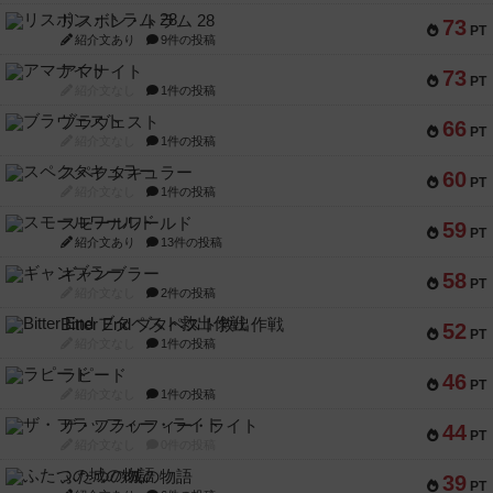
リスボン・トラム 28
73
PT
紹介文あり
9件の投稿
アマナイト
73
PT
紹介文なし
1件の投稿
ブラヴェスト
66
PT
紹介文なし
1件の投稿
スペクタキュラー
60
PT
紹介文なし
1件の投稿
スモールワールド
59
PT
紹介文あり
13件の投稿
ギャンブラー
58
PT
紹介文なし
2件の投稿
Bitter End ブタペスト救出作戦
52
PT
紹介文なし
1件の投稿
ラピード
46
PT
紹介文なし
1件の投稿
ザ・フラッフィー・ライト
44
PT
紹介文なし
0件の投稿
ふたつの城の物語
39
PT