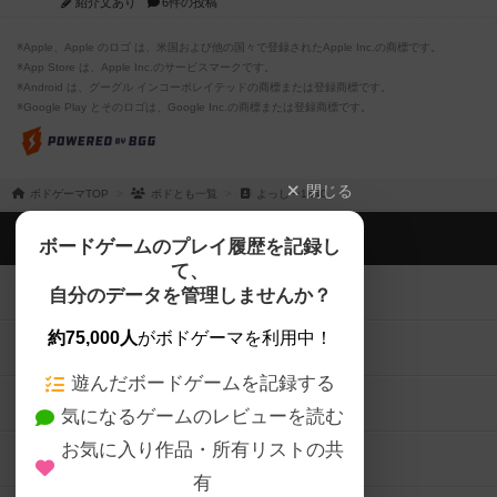
紹介文あり
6件の投稿
※Apple、Apple のロゴ は、米国および他の国々で登録されたApple Inc.の商標です。
※App Store は、Apple Inc.のサービスマークです。
※Android は、グーグル インコーポレイテッドの商標または登録商標です。
※Google Play とそのロゴは、Google Inc.の商標または登録商標です。
閉じる
ボドゲーマTOP
ボドとも一覧
よっしー1440
ボドゲーマTOP
ボードゲームのプレイ履歴を記録し
て、
ボードゲームを検索する
自分のデータを管理しませんか？
約75,000人
がボドゲーマを利用中！
ボードゲームの新着レビュー
遊んだボードゲームを記録する
ボードゲーム会情報
気になるゲームのレビューを読む
お気に入り作品・所有リストの共
メカニクス特集
有