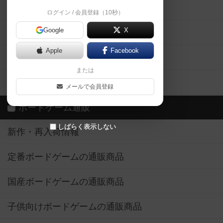
掲示板・トピックス
ログイン / 会員登録（10秒）
Google
X
ボドとも・会員一覧
Apple
Facebook
ボードゲーム業界コラム
または
ボドゲーマご利用案内
メールで会員登録
ボードゲーム通販
しばらく表示しない
新作・再入荷情報
定番ボードゲームの通販商品
国産ボードゲームの通販商品
子供向けボードゲームの通販商品