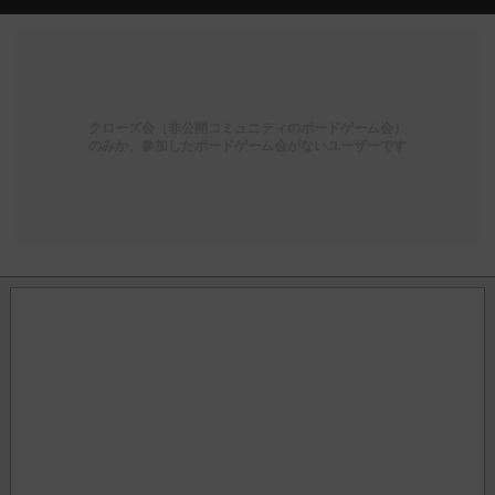
クローズ会（非公開コミュニティのボードゲーム会）
のみか、参加したボードゲーム会がないユーザーです