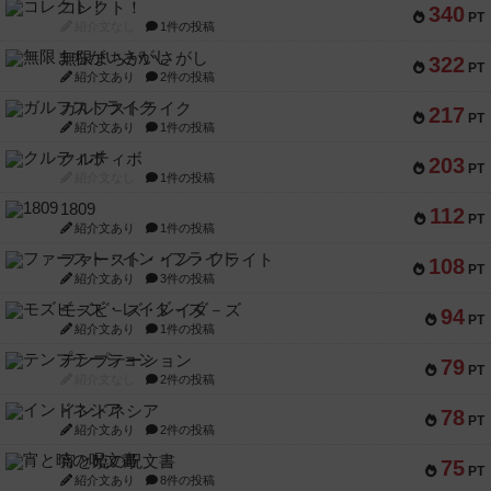
コレクト！
340
PT
紹介文なし
1件の投稿
無限まちがいさがし
322
PT
紹介文あり
2件の投稿
ガルフストライク
217
PT
紹介文あり
1件の投稿
クルティボ
203
PT
紹介文なし
1件の投稿
1809
112
PT
紹介文あり
1件の投稿
ファースト・イン・フライト
108
PT
紹介文あり
3件の投稿
モズビ－ズ・レイダ－ズ
94
PT
紹介文あり
1件の投稿
テンプテーション
79
PT
紹介文なし
2件の投稿
インドネシア
78
PT
紹介文あり
2件の投稿
宵と暁の呪文書
75
PT
紹介文あり
8件の投稿