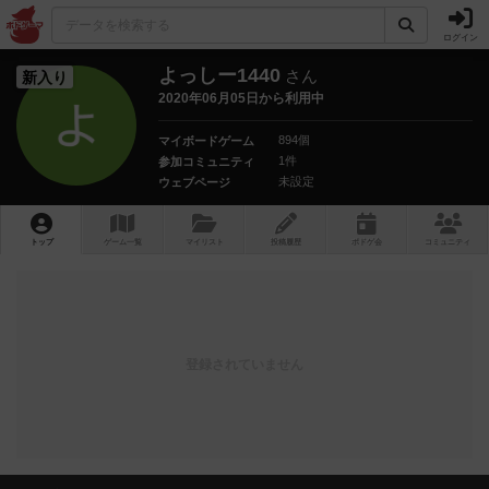
ログイン
よっしー1440
さん
新入り
2020年06月05日から利用中
894個
マイボードゲーム
1件
参加コミュニティ
未設定
ウェブページ
トップ
ゲーム一覧
マイリスト
投稿履歴
ボ
ドゲ
会
コミュニティ
登録されていません