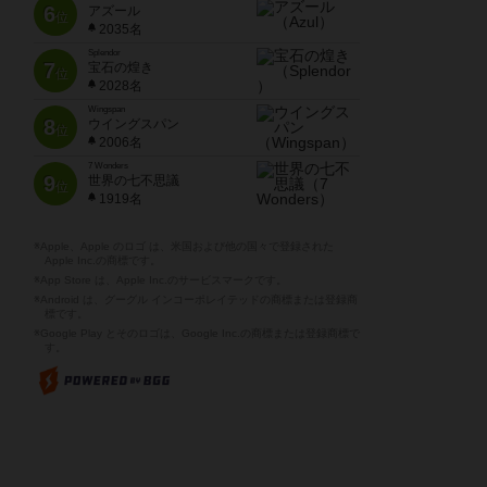
6
アズール
位
2035名
Splendor
7
宝石の煌き
位
2028名
Wingspan
8
ウイングスパン
位
2006名
7 Wonders
9
世界の七不思議
位
1919名
※Apple、Apple のロゴ は、米国および他の国々で登録された
Apple Inc.の商標です。
※App Store は、Apple Inc.のサービスマークです。
※Android は、グーグル インコーポレイテッドの商標または登録商
標です。
※Google Play とそのロゴは、Google Inc.の商標または登録商標で
す。