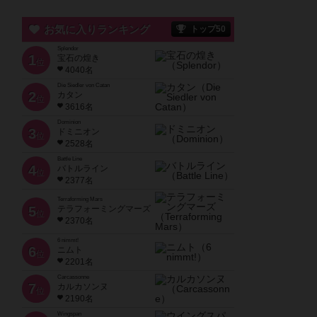
お気に入りランキング
トップ50
Splendor
1
宝石の煌き
位
4040名
Die Siedler von Catan
2
カタン
位
3616名
Dominion
3
ドミニオン
位
2528名
Battle Line
4
バトルライン
位
2377名
Terraforming Mars
5
テラフォーミングマーズ
位
2370名
6 nimmt!
6
ニムト
位
2201名
Carcassonne
7
カルカソンヌ
位
2190名
Wingspan