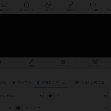
索
新着レビュー
ボードゲーム会
コミュニティ
掲示板一覧
スト
投稿履歴
ボ
ー
ドゲ
ーム
会
参加
コミュニティ
入り
持ってる
評価したゲーム
自分と
比較する