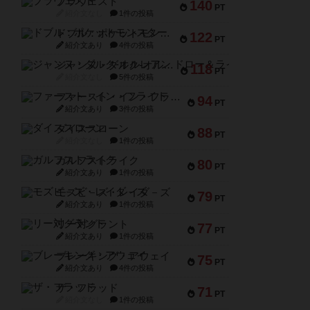
ブラヴェスト
140
PT
紹介文なし
1件の投稿
ドブル：ポケットモンスター
122
PT
紹介文あり
4件の投稿
ジャンヌ・ダルク-オルレアン ドロー＆ライト
118
PT
紹介文なし
5件の投稿
ファースト・イン・フライト
94
PT
紹介文あり
3件の投稿
ダイススローン
88
PT
紹介文なし
1件の投稿
ガルフストライク
80
PT
紹介文あり
1件の投稿
モズビ－ズ・レイダ－ズ
79
PT
紹介文あり
1件の投稿
リー対グラント
77
PT
紹介文あり
1件の投稿
ブレーキング・アウェイ
75
PT
紹介文あり
4件の投稿
ザ・フラッド
71
PT
紹介文なし
1件の投稿