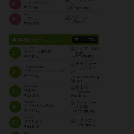
8
ウイングスパン
位
2149名
Azul
9
アズール
位
1903名
興味ありランキング
トップ50
SCYTHE
1
サイズ -大鎌戦役-
位
2415名
Terraforming Mars
2
テラフォーミングマーズ
位
2394名
Stone Garden
3
枯山水
位
2281名
Viticulture
4
ワイナリーの四季
位
2272名
Agricola
5
アグリコラ
位
2119名
Azul