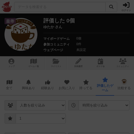
ログイン
評価した 0個
皇帝
ゆたか さん
0個
マイボードゲーム
0件
参加コミュニティ
未設定
ウェブページ
トップ
ゲーム一覧
マイリスト
投稿履歴
ボ
ドゲ
会
コミュニティ
評価したゲ
全て
興味あり
経験あり
お気に入り
持ってる
比較する
ーム