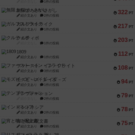
紹介文なし
1件の投稿
無限まちがいさがし
322
PT
紹介文あり
2件の投稿
ガルフストライク
217
PT
紹介文あり
1件の投稿
クルティボ
203
PT
紹介文なし
1件の投稿
1809
112
PT
紹介文あり
1件の投稿
ファースト・イン・フライト
108
PT
紹介文あり
3件の投稿
モズビ－ズ・レイダ－ズ
94
PT
紹介文あり
1件の投稿
テンプテーション
79
PT
紹介文なし
2件の投稿
インドネシア
78
PT
紹介文あり
2件の投稿
宵と暁の呪文書
75
PT
紹介文あり
8件の投稿