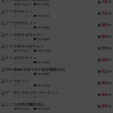
リスボン・トラム 28
73
PT
紹介文あり
9件の投稿
アマナイト
73
PT
紹介文なし
1件の投稿
ブラヴェスト
66
PT
紹介文なし
1件の投稿
スペクタキュラー
60
PT
紹介文なし
1件の投稿
スモールワールド
59
PT
紹介文あり
13件の投稿
ギャンブラー
58
PT
紹介文なし
2件の投稿
Bitter End ブタペスト救出作戦
52
PT
紹介文なし
1件の投稿
ラピード
46
PT
紹介文なし
1件の投稿
ザ・フラッフィー・ライト
44
PT
紹介文なし
0件の投稿
ふたつの城の物語
39
PT
紹介文あり
6件の投稿