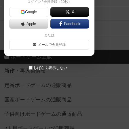
ログイン / 会員登録（10秒）
Google
X
ボドとも・会員一覧
Apple
Facebook
ボードゲーム業界コラム
または
ボドゲーマご利用案内
メールで会員登録
ボードゲーム通販
しばらく表示しない
新作・再入荷情報
定番ボードゲームの通販商品
国産ボードゲームの通販商品
子供向けボードゲームの通販商品
2人用ボードゲームの通販商品