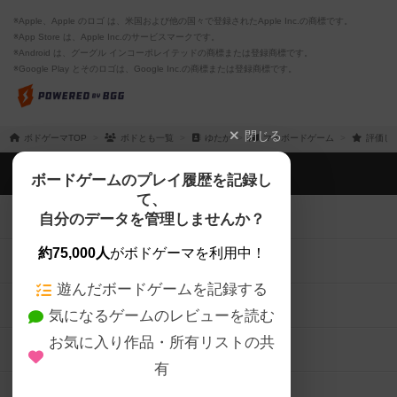
※Apple、Apple のロゴ は、米国および他の国々で登録されたApple Inc.の商標です。
※App Store は、Apple Inc.のサービスマークです。
※Android は、グーグル インコーポレイテッドの商標または登録商標です。
※Google Play とそのロゴは、Google Inc.の商標または登録商標です。
閉じる
ボドゲーマTOP
ボドとも一覧
ゆたか
マイボードゲーム
評価し
ボドゲーマTOP
ボードゲームのプレイ履歴を記録し
て、
ボードゲームを検索する
自分のデータを管理しませんか？
約75,000人
がボドゲーマを利用中！
ボードゲームの新着レビュー
遊んだボードゲームを記録する
ボードゲーム会情報
気になるゲームのレビューを読む
お気に入り作品・所有リストの共
メカニクス特集
有
掲示板・トピックス