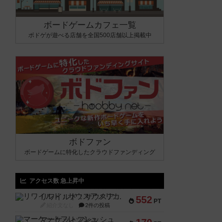
ボードゲームカフェ一覧
ボドゲが遊べる店舗を全国500店舗以上掲載中
ボドファン
ボードゲームに特化したクラウドファンディング
アクセス数 急上昇中
リワイルド：サウスアメリカ
552
PT
紹介文なし
2件の投稿
マーケットフレッシュ