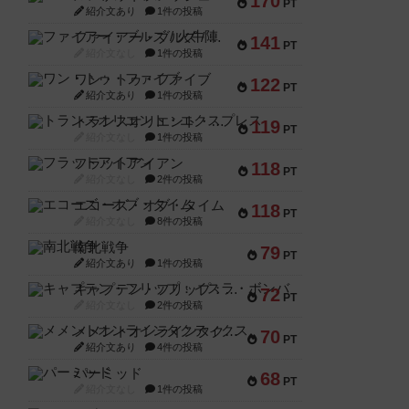
170
PT
紹介文あり
1件の投稿
ファイアー・ブルズ / 火牛陣
141
PT
紹介文なし
1件の投稿
ワン・トゥ・ファイブ
122
PT
紹介文あり
1件の投稿
トランスオリエント・エクスプレス
119
PT
紹介文なし
1件の投稿
フラットアイアン
118
PT
紹介文なし
2件の投稿
エコーズ・オブ・タイム
118
PT
紹介文なし
8件の投稿
南北戦争
79
PT
紹介文あり
1件の投稿
キャプテン・フリップ：イスラ・ボンバ
72
PT
紹介文なし
2件の投稿
メメントオンラインタクティクス
70
PT
紹介文あり
4件の投稿
パーミッド
68
PT
紹介文なし
1件の投稿