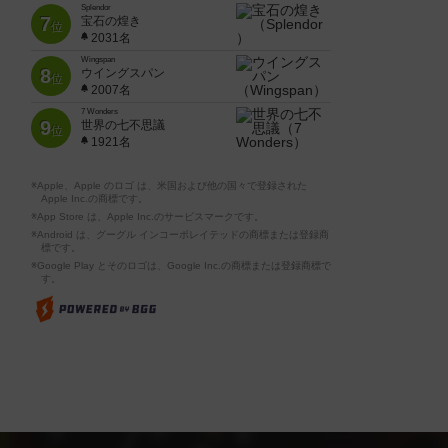
Splendor
7
宝石の煌き
位
2031名
Wingspan
8
ウイングスパン
位
2007名
7 Wonders
9
世界の七不思議
位
1921名
※Apple、Apple のロゴ は、米国および他の国々で登録された
Apple Inc.の商標です。
※App Store は、Apple Inc.のサービスマークです。
※Android は、グーグル インコーポレイテッドの商標または登録商
標です。
※Google Play とそのロゴは、Google Inc.の商標または登録商標で
す。