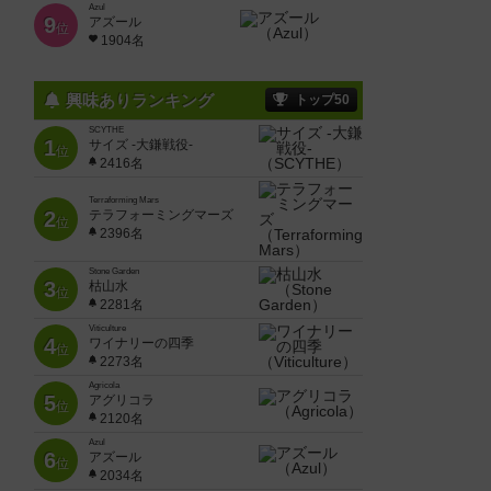
Azul
9
アズール
位
1904名
興味ありランキング
トップ50
SCYTHE
1
サイズ -大鎌戦役-
位
2416名
Terraforming Mars
2
テラフォーミングマーズ
位
2396名
Stone Garden
3
枯山水
位
2281名
Viticulture
4
ワイナリーの四季
位
2273名
Agricola
5
アグリコラ
位
2120名
Azul
6
アズール
位
2034名