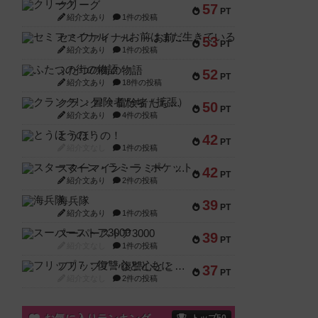
クリーグ
57
PT
紹介文あり
1件の投稿
セミファイナル ～お前はまだ生きている～
53
PT
紹介文あり
1件の投稿
ふたつの街の物語
52
PT
紹介文あり
18件の投稿
クランク! ：冒険者たち（拡張）
50
PT
紹介文あり
4件の投稿
とうほうの！
42
PT
紹介文なし
1件の投稿
スターマイン・ラミー ポケット
42
PT
紹介文あり
2件の投稿
海兵隊
39
PT
紹介文あり
1件の投稿
スーパーストア3000
39
PT
紹介文なし
1件の投稿
フリップ７：復讐心とともに
37
PT
紹介文なし
2件の投稿