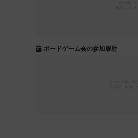
非公開コミ
参加している
ボードゲーム会の参加履歴
クローズ会（非
のみか、参加し