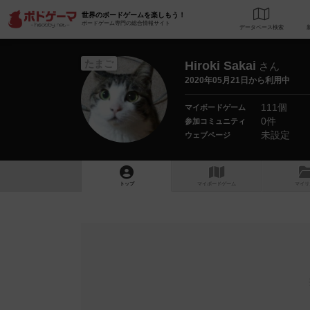
世界のボードゲームを楽しもう！
ボードゲーム専門の総合情報サイト
データベース
検
たまご
Hiroki Sakai
さん
2020年05月21日から利用中
111個
マイボードゲーム
0件
参加コミュニティ
未設定
ウェブページ
トップ
マイボードゲーム
マイリ