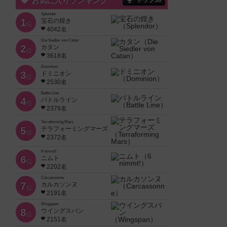
お気に入りランキング
トップ50
Splendor
1
宝石の煌き
位
4042名
Die Siedler von Catan
2
カタン
位
3618名
Dominion
3
ドミニオン
位
2530名
Battle Line
4
バトルライン
位
2379名
Terraforming Mars
5
テラフォーミングマーズ
位
2372名
6 nimmt!
6
ニムト
位
2202名
Carcassonne
7
カルカソンヌ
位
2191名
Wingspan
8
ウイングスパン
位
2151名