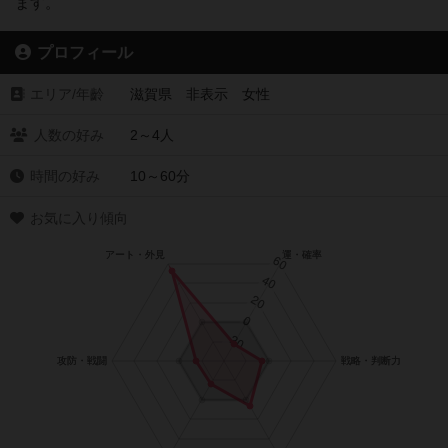
ます。
プロフィール
エリア/年齡
滋賀県 非表示 女性
人数の好み
2～4人
時間の好み
10～60分
お気に入り傾向