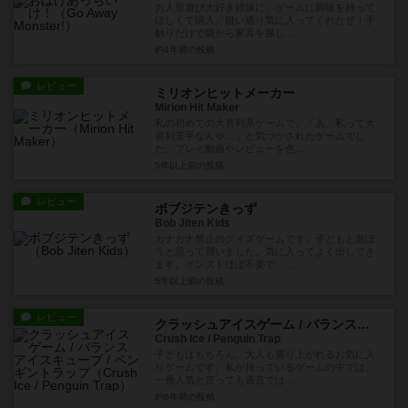
お人形遊び大好き姉妹に、ゲームに興味を持って
ほしくて購入。狙い通り気に入ってくれたぜ！手
触りだけで袋から家具を探し...
約4年前
の投稿
レビュー
ミリオンヒットメーカー
Mirion Hit Maker
私の初めての大喜利系ゲームで、「あ、私って大
喜利苦手なんや…」と気づかされたゲームでし
た。プレイ動画やレビューを色...
5年以上前
の投稿
レビュー
ボブジテンきっず
Bob Jiten Kids
カナカナ禁止のクイズゲームです。子どもと遊ぼ
うと思って買いました。気に入ってよく出してき
ます。インストほぼ不要で、...
5年以上前
の投稿
レビュー
クラッシュアイスゲーム / バランスアイスキューブ / ペンギントラップ
Crush Ice / Penguin Trap
子どもはもちろん、大人も盛り上がれるお気に入
りゲームです。私が持っているゲームの中では、
一番人気と言っても過言では...
約6年前
の投稿