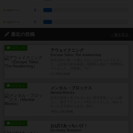
0
2点のゲーム
0
1点のゲーム
最近の投稿
一覧を見る
レビュー
アウェイクニング
Escape Tales: The Awakening
発売当時に買って積んでましたがやっとできまし
た。ほぼ全分岐を確認し感想戦も含めて7時間弱か
かりました。休憩無しです...
9ヶ月前
の投稿
レビュー
メンタル・ブロックス
Mental Blocks
近所の実母と私でやるために発売直後くらいに購
入し、親子でどちゃくそ気に入りました。組み上
がった立方体のとある一面の...
2年以上前
の投稿
レビュー
おばけあっちいけ！
Go Away Monster!