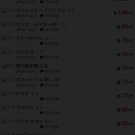
紹介文あり
1件の投稿
ファースト・イン・フライト
108
PT
紹介文あり
3件の投稿
モズビ－ズ・レイダ－ズ
94
PT
紹介文あり
1件の投稿
テンプテーション
79
PT
紹介文なし
2件の投稿
インドネシア
78
PT
紹介文あり
2件の投稿
宵と暁の呪文書
75
PT
紹介文あり
8件の投稿
リスボン・トラム 28
73
PT
紹介文あり
9件の投稿
アマナイト
73
PT
紹介文なし
1件の投稿
ブラヴェスト
66
PT
紹介文なし
1件の投稿
スペクタキュラー
60
PT
紹介文なし
1件の投稿