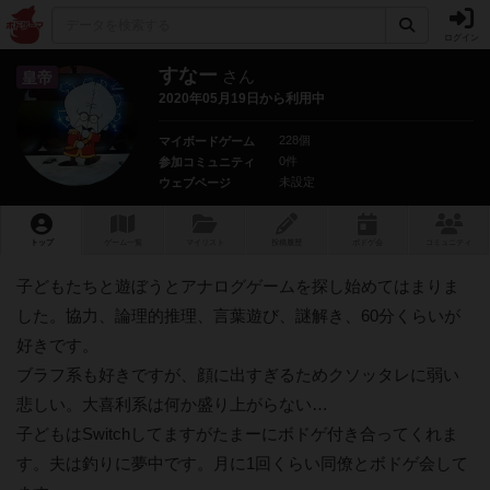
ログイン
すなー
さん
皇帝
2020年05月19日から利用中
228個
マイボードゲーム
0件
参加コミュニティ
未設定
ウェブページ
トップ
ゲーム一覧
マイリスト
投稿履歴
ボ
ドゲ
会
コミュニティ
子どもたちと遊ぼうとアナログゲームを探し始めてはまりま
した。協力、論理的推理、言葉遊び、謎解き、60分くらいが
好きです。
ブラフ系も好きですが、顔に出すぎるためクソッタレに弱い
悲しい。大喜利系は何か盛り上がらない…
子どもはSwitchしてますがたまーにボドゲ付き合ってくれま
す。夫は釣りに夢中です。月に1回くらい同僚とボドゲ会して