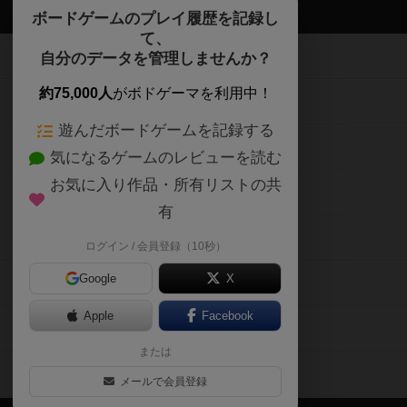
ボドゲーマTOP
ボードゲームのプレイ履歴を記録し
て、
ボードゲームを検索する
自分のデータを管理しませんか？
約75,000人
がボドゲーマを利用中！
ボードゲームの新着レビュー
遊んだボードゲームを記録する
ボードゲーム会情報
気になるゲームのレビューを読む
お気に入り作品・所有リストの共
メカニクス特集
有
掲示板・トピックス
ログイン / 会員登録（10秒）
Google
X
ボドとも・会員一覧
Apple
Facebook
ボードゲーム業界コラム
または
ボドゲーマご利用案内
メールで会員登録