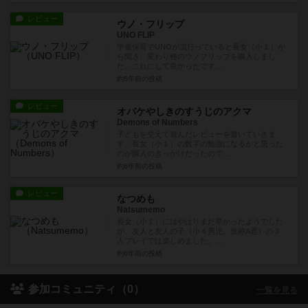
レビュー
ウノ・フリップ
UNO FLIP
学童保育でUNOが流行っていると長女（小１）か
ら聞き、変わり種のウノフリップを購入しまし
た。これにして良かったです...
約6年前
の投稿
レビュー
オバケやしきのすうじのアクマ
Demons of Numbers
子どもを交えて遊んだレビューを書いていきま
す。長女（小１）の数字の勉強になるかと思った
のが購入のきっかけだったので...
約6年前
の投稿
レビュー
なつめも
Natsumemo
長女（小１）にはやはりまだ早かったようでした
が、友人と友人の子（小４男児。仮称A君）の３
人プレイでは楽しめました。...
約6年前
の投稿
参加コミュニティ（0）
一覧を見る