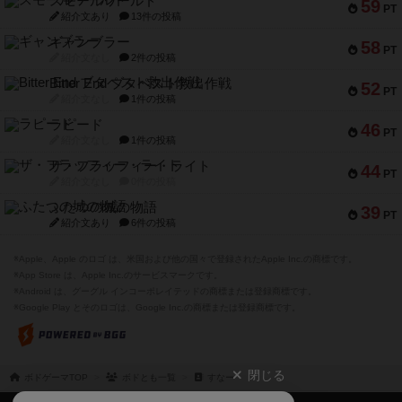
スモールワールド
59
PT
紹介文あり
13件の投稿
ギャンブラー
58
PT
紹介文なし
2件の投稿
Bitter End ブタペスト救出作戦
52
PT
紹介文なし
1件の投稿
ラピード
46
PT
紹介文なし
1件の投稿
ザ・フラッフィー・ライト
44
PT
紹介文なし
0件の投稿
ふたつの城の物語
39
PT
紹介文あり
6件の投稿
※Apple、Apple のロゴ は、米国および他の国々で登録されたApple Inc.の商標です。
※App Store は、Apple Inc.のサービスマークです。
※Android は、グーグル インコーポレイテッドの商標または登録商標です。
※Google Play とそのロゴは、Google Inc.の商標または登録商標です。
閉じる
ボドゲーマTOP
ボドとも一覧
すなー