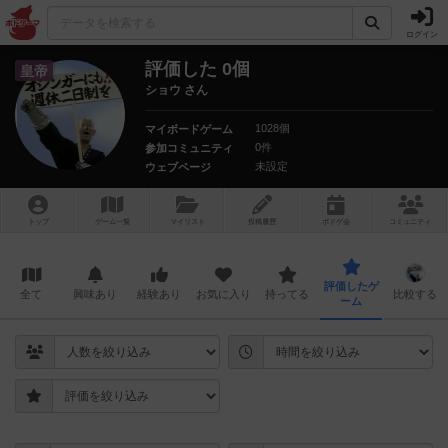
ログイン
評価した 0個
皇帝
ショウ さん
1028個
マイボードゲーム
0件
参加コミュニティ
未設定
ウェブページ
トップ
ゲーム一覧
マイリスト
投稿履歴
ボ
ドゲ
会
コミュニティ
評価したゲ
全て
興味あり
経験あり
お気に入り
持ってる
比較する
ーム