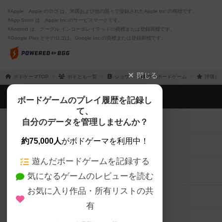
※Apple、Apple のロゴ は、米国および他の国々で登録されたApple Inc.の商標です。
※App Store は、Apple Inc.のサービスマークです。
※Android は、グーグル インコーポレイテッドの商標または登録商標です。
※Google Play とそのロゴは、Google Inc.の商標または登録商標です。
閉じる
ボドゲーマTOP
ボドとも一覧
ショウ
マイボードゲーム
評価し
ボドゲーマTOP
ボードゲームのプレイ履歴を記録し
て、
ボードゲームを検索する
自分のデータを管理しませんか？
約75,000人
がボドゲーマを利用中！
ボードゲームの新着レビュー
遊んだボードゲームを記録する
ボードゲーム会情報
気になるゲームのレビューを読む
お気に入り作品・所有リストの共
メカニクス特集
有
掲示板・トピックス