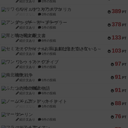
紹介文あり
2件の投稿
リワイルド：サウスアメリカ
389
PT
紹介文なし
2件の投稿
アンダー・ザ・テーブラー
378
PT
紹介文あり
1件の投稿
宵と暁の呪文書
133
PT
紹介文あり
8件の投稿
セミファイナル ～お前はまだ生きている～
103
PT
紹介文あり
1件の投稿
ワン・トゥ・ファイブ
97
PT
紹介文あり
1件の投稿
南北戦争
91
PT
紹介文あり
1件の投稿
ふたつの城の物語
91
PT
紹介文あり
6件の投稿
ノームズ・アット・ナイト
88
PT
紹介文なし
1件の投稿
マーリン
76
PT
紹介文あり
6件の投稿
フラットアイアン