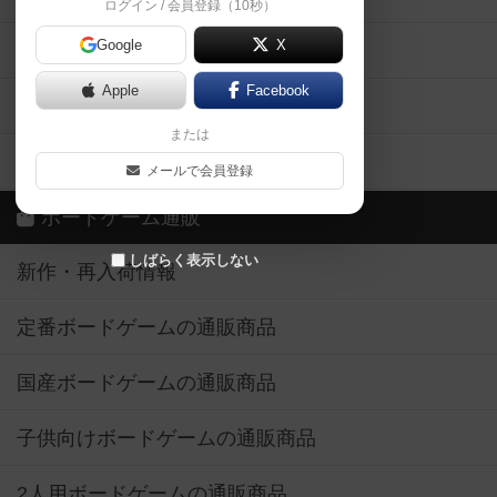
ログイン / 会員登録（10秒）
Google
X
ボドとも・会員一覧
Apple
Facebook
ボードゲーム業界コラム
または
ボドゲーマご利用案内
メールで会員登録
ボードゲーム通販
しばらく表示しない
新作・再入荷情報
定番ボードゲームの通販商品
国産ボードゲームの通販商品
子供向けボードゲームの通販商品
2人用ボードゲームの通販商品