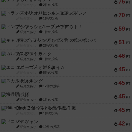
75
PT
紹介文なし
2件の投稿
トランスオリエント・エクスプレス
70
PT
紹介文なし
1件の投稿
アンブッシュ！：ムーブアウト！
59
PT
紹介文あり
1件の投稿
キャプテン・フリップ：イスラ・ボンバ
51
PT
紹介文なし
2件の投稿
ガルフストライク
46
PT
紹介文あり
1件の投稿
エコーズ・オブ・タイム
45
PT
紹介文なし
8件の投稿
スカルキング
45
PT
紹介文あり
12件の投稿
海兵隊
45
PT
紹介文あり
1件の投稿
Bitter End ブタペスト救出作戦
45
PT
紹介文なし
1件の投稿
ドコジャン
42
PT
紹介文あり
10件の投稿