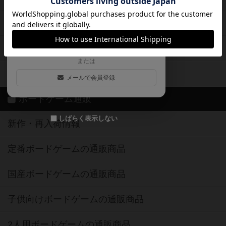
ログイン / 会員登録（10秒）
Google
X
ボドとも・会員一覧
Apple
Facebook
ボードゲーム業界コラム
または
ボドゲーマご利用案内
メールで会員登録
ボードゲーム通販
しばらく表示しない
新作・再入荷情報
定番ボードゲームの通販商品
国産ボードゲームの通販商品
子供向けボードゲームの通販商品
2人用ボードゲームの通販商品