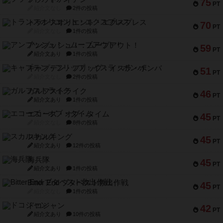
75
PT
紹介文なし
2件の投稿
トランスオリエント・エクスプレス
70
PT
紹介文なし
1件の投稿
アンブッシュ！：ムーブアウト！
59
PT
紹介文あり
1件の投稿
キャプテン・フリップ：イスラ・ボンバ
51
PT
紹介文なし
2件の投稿
ガルフストライク
46
PT
紹介文あり
1件の投稿
エコーズ・オブ・タイム
45
PT
紹介文なし
8件の投稿
スカルキング
45
PT
紹介文あり
12件の投稿
海兵隊
45
PT
紹介文あり
1件の投稿
Bitter End ブタペスト救出作戦
45
PT
紹介文なし
1件の投稿
ドコジャン
42
PT
紹介文あり
10件の投稿