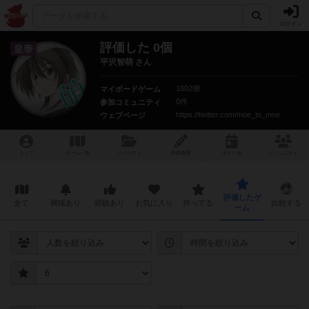
ログイン
評価した 0個
皇帝
平沢智萌 さん
1002個
マイボードゲーム
0件
参加コミュニティ
https://twitter.com/moe_to_moe
ウェブページ
トップ
ゲーム一覧
マイリスト
投稿履歴
ボ
ドゲ
会
コミュニティ
評価したゲ
全て
興味あり
経験あり
お気に入り
持ってる
比較する
ーム