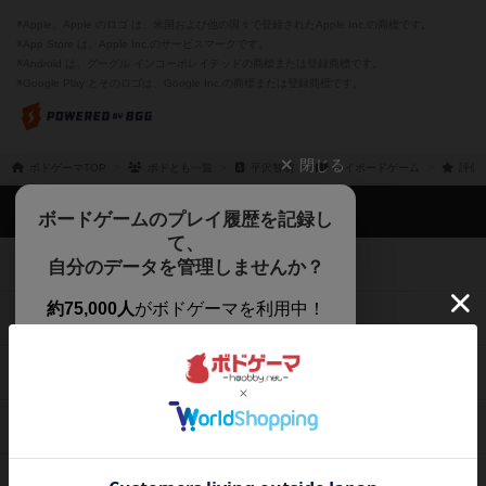
※Apple、Apple のロゴ は、米国および他の国々で登録されたApple Inc.の商標です。
※App Store は、Apple Inc.のサービスマークです。
※Android は、グーグル インコーポレイテッドの商標または登録商標です。
※Google Play とそのロゴは、Google Inc.の商標または登録商標です。
閉じる
ボドゲーマTOP
ボドとも一覧
平沢智萌
マイボードゲーム
評価
ボドゲーマTOP
ボードゲームのプレイ履歴を記録し
て、
ボードゲームを検索する
自分のデータを管理しませんか？
約75,000人
がボドゲーマを利用中！
ボードゲームの新着レビュー
遊んだボードゲームを記録する
ボードゲーム会情報
気になるゲームのレビューを読む
お気に入り作品・所有リストの共
メカニクス特集
有
掲示板・トピックス