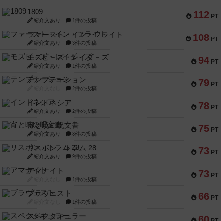
1809
112
PT
紹介文あり
1件の投稿
ファースト・イン・フライト
108
PT
紹介文あり
3件の投稿
モズビ－ズ・レイダ－ズ
94
PT
紹介文あり
1件の投稿
テンプテーション
79
PT
紹介文なし
2件の投稿
インドネシア
78
PT
紹介文あり
2件の投稿
宵と暁の呪文書
75
PT
紹介文あり
8件の投稿
リスボン・トラム 28
73
PT
紹介文あり
9件の投稿
アマナイト
73
PT
紹介文なし
1件の投稿
ブラヴェスト
66
PT
紹介文なし
1件の投稿
スペクタキュラー
60
PT