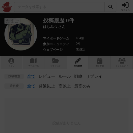
ログイン
投稿履歴 0件
たまご
はちみつ さん
184個
マイボードゲーム
0件
参加コミュニティ
未設定
ウェブページ
トップ
ゲーム一覧
マイリスト
投稿履歴
ボ
ドゲ
会
コミュニティ
全て
レビュー
ルール
戦略
リプレイ
投稿種別
全て
普通以上
高以上
最高のみ
注目度
投稿がありません