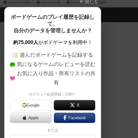
閉じる
ボドゲーマTOP
ボドとも一覧
はちみつ
投稿履歴
ボドゲーマTOP
ボードゲームのプレイ履歴を記録し
て、
ボードゲームを検索する
自分のデータを管理しませんか？
約75,000人
がボドゲーマを利用中！
ボードゲームの新着レビュー
遊んだボードゲームを記録する
ボードゲーム会情報
気になるゲームのレビューを読む
お気に入り作品・所有リストの共
メカニクス特集
有
掲示板・トピックス
ログイン / 会員登録（10秒）
Google
X
ボドとも・会員一覧
Apple
Facebook
ボードゲーム業界コラム
または
ボドゲーマご利用案内