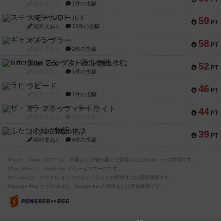
紹介文なし
1件の投稿
スモールワールド
59
PT
紹介文あり
13件の投稿
ギャンブラー
58
PT
紹介文なし
2件の投稿
Bitter End ブタペスト救出作戦
52
PT
紹介文なし
1件の投稿
ラピード
46
PT
紹介文なし
1件の投稿
ザ・フラッフィー・ライト
44
PT
紹介文なし
0件の投稿
ふたつの城の物語
39
PT
紹介文あり
6件の投稿
※Apple、Apple のロゴ は、米国および他の国々で登録されたApple Inc.の商標です。
※App Store は、Apple Inc.のサービスマークです。
※Android は、グーグル インコーポレイテッドの商標または登録商標です。
※Google Play とそのロゴは、Google Inc.の商標または登録商標です。