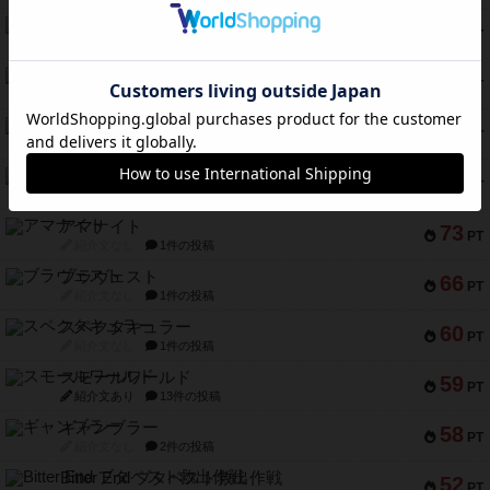
テンプテーション
79
PT
紹介文なし
2件の投稿
インドネシア
78
PT
紹介文あり
2件の投稿
宵と暁の呪文書
75
PT
紹介文あり
8件の投稿
リスボン・トラム 28
73
PT
紹介文あり
9件の投稿
アマナイト
73
PT
紹介文なし
1件の投稿
ブラヴェスト
66
PT
紹介文なし
1件の投稿
スペクタキュラー
60
PT
紹介文なし
1件の投稿
スモールワールド
59
PT
紹介文あり
13件の投稿
ギャンブラー
58
PT
紹介文なし
2件の投稿
Bitter End ブタペスト救出作戦
52
PT