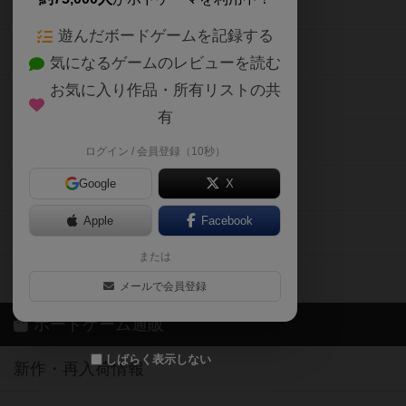
ボードゲームの新着レビュー
遊んだボードゲームを記録する
ボードゲーム会情報
気になるゲームのレビューを読む
お気に入り作品・所有リストの共
メカニクス特集
有
掲示板・トピックス
ログイン / 会員登録（10秒）
Google
X
ボドとも・会員一覧
Apple
Facebook
ボードゲーム業界コラム
または
ボドゲーマご利用案内
メールで会員登録
ボードゲーム通販
しばらく表示しない
新作・再入荷情報