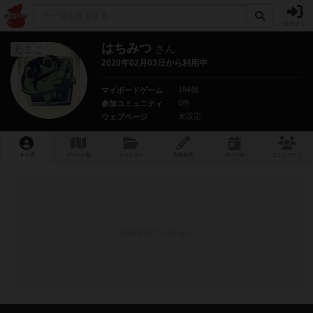
ログイン
はちみつ
さん
たまご
2020年02月03日から利用中
184個
マイボードゲーム
0件
参加コミュニティ
未設定
ウェブページ
トップ
ゲーム一覧
マイリスト
投稿履歴
ボ
ドゲ
会
コミュニティ
登録されていません