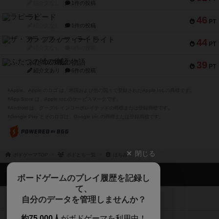
紹介文なし
1件の投稿
ラピード
46
PT
紹介文なし
1件の投稿
ザ・フラッフィー・ライト
44
PT
紹介文なし
0件の投稿
ふたつの城の物語
39
PT
紹介文あり
6件の投稿
※Apple、Apple のロゴ は、米国および他の国々で登録されたApple Inc.の商標です。
※App Store は、Apple Inc.のサービスマークです。
※Android は、グーグル インコーポレイテッドの商標または登録商標です。
※Google Play とそのロゴは、Google Inc.の商標または登録商標です。
閉じる
ボドゲーマTOP
ボドとも一覧
はちみつ
ボドゲーマTOP
ボードゲームのプレイ履歴を記録し
て、
ボードゲームを検索する
自分のデータを管理しませんか？
約75,000人
がボドゲーマを利用中！