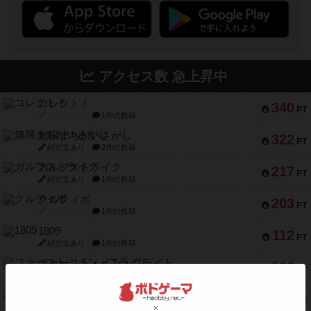
アクセス数 急上昇中
コレクト！
340
PT
紹介文なし
1件の投稿
無限まちがいさがし
322
PT
紹介文あり
2件の投稿
ガルフストライク
217
PT
紹介文あり
1件の投稿
クルティボ
203
PT
紹介文なし
1件の投稿
1809
112
PT
紹介文あり
1件の投稿
ファースト・イン・フライト
108
PT
紹介文あり
3件の投稿
モズビ－ズ・レイダ－ズ
94
PT
紹介文あり
1件の投稿