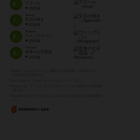
6
アズール
位
2035名
Splendor
7
宝石の煌き
位
2028名
Wingspan
8
ウイングスパン
位
2006名
7 Wonders
9
世界の七不思議
位
1919名
※Apple、Apple のロゴ は、米国および他の国々で登録された
Apple Inc.の商標です。
※App Store は、Apple Inc.のサービスマークです。
※Android は、グーグル インコーポレイテッドの商標または登録商
標です。
※Google Play とそのロゴは、Google Inc.の商標または登録商標で
す。