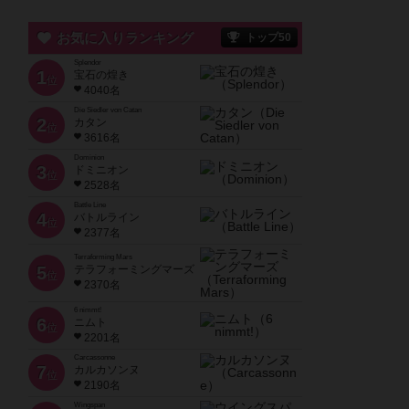
お気に入りランキング
トップ50
Splendor
1
宝石の煌き
位
4040名
Die Siedler von Catan
2
カタン
位
3616名
Dominion
3
ドミニオン
位
2528名
Battle Line
4
バトルライン
位
2377名
Terraforming Mars
5
テラフォーミングマーズ
位
2370名
6 nimmt!
6
ニムト
位
2201名
Carcassonne
7
カルカソンヌ
位
2190名
Wingspan