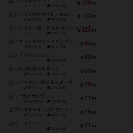
ブラヴェスト
140
PT
紹介文なし
1件の投稿
ドブル：ポケットモンスター
122
PT
紹介文あり
4件の投稿
ジャンヌ・ダルク-オルレアン ドロー＆ライト
118
PT
紹介文なし
5件の投稿
ファースト・イン・フライト
94
PT
紹介文あり
3件の投稿
ダイススローン
88
PT
紹介文なし
1件の投稿
ガルフストライク
80
PT
紹介文あり
1件の投稿
モズビ－ズ・レイダ－ズ
79
PT
紹介文あり
1件の投稿
リー対グラント
77
PT
紹介文あり
1件の投稿
ブレーキング・アウェイ
75
PT
紹介文あり
4件の投稿
ザ・フラッド
71
PT
紹介文なし
1件の投稿