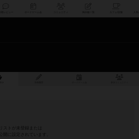
索
新着レビュー
ボードゲーム会
コミュニティ
掲示板一覧
スト
投稿履歴
ボ
ー
ドゲ
ーム
会
参加
コミュニティ
リストが未登録または
公開に設定されています。