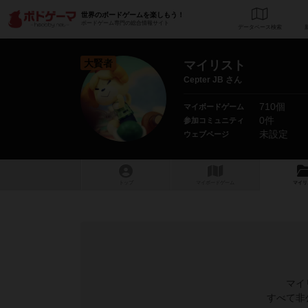
世界のボードゲームを楽しもう！
ボードゲーム専門の総合情報サイト
データベース
検
大賢者
マイリスト
Cepter JB さん
710個
マイボードゲーム
0件
参加コミュニティ
未設定
ウェブページ
トップ
マイボードゲーム
マイリ
マイ
すべて非