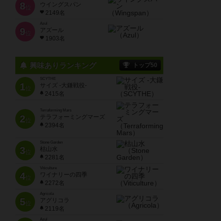
8
ウイングスパン
位
2149名
Azul
9
アズール
位
1903名
興味ありランキング
トップ50
SCYTHE
1
サイズ -大鎌戦役-
位
2415名
Terraforming Mars
2
テラフォーミングマーズ
位
2394名
Stone Garden
3
枯山水
位
2281名
Viticulture
4
ワイナリーの四季
位
2272名
Agricola
5
アグリコラ
位
2119名
Azul