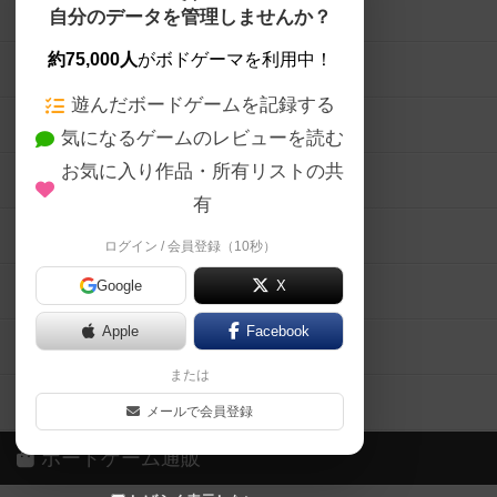
ボードゲームを検索する
自分のデータを管理しませんか？
約75,000人
がボドゲーマを利用中！
ボードゲームの新着レビュー
遊んだボードゲームを記録する
ボードゲーム会情報
気になるゲームのレビューを読む
お気に入り作品・所有リストの共
メカニクス特集
有
掲示板・トピックス
ログイン / 会員登録（10秒）
Google
X
ボドとも・会員一覧
Apple
Facebook
ボードゲーム業界コラム
または
ボドゲーマご利用案内
メールで会員登録
ボードゲーム通販