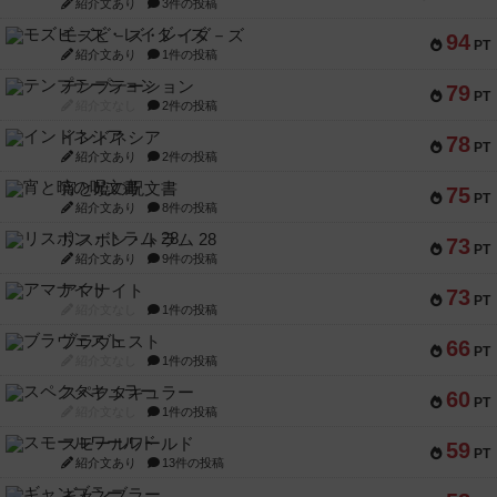
紹介文あり
3件の投稿
モズビ－ズ・レイダ－ズ
94
PT
紹介文あり
1件の投稿
テンプテーション
79
PT
紹介文なし
2件の投稿
インドネシア
78
PT
紹介文あり
2件の投稿
宵と暁の呪文書
75
PT
紹介文あり
8件の投稿
リスボン・トラム 28
73
PT
紹介文あり
9件の投稿
アマナイト
73
PT
紹介文なし
1件の投稿
ブラヴェスト
66
PT
紹介文なし
1件の投稿
スペクタキュラー
60
PT
紹介文なし
1件の投稿
スモールワールド
59
PT
紹介文あり
13件の投稿
ギャンブラー