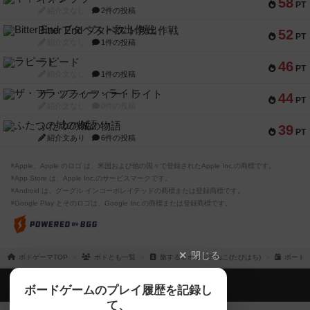
58
PT
紹介文なし
2件の投稿
Bitter End ブタペスト救出作戦
52
PT
紹介文なし
1件の投稿
ラピード
46
PT
紹介文なし
1件の投稿
ザ・フラッフィー・ライト
44
PT
紹介文なし
0件の投稿
ふたつの城の物語
39
PT
紹介文あり
6件の投稿
※Apple、Apple のロゴ は、米国および他の国々で登録されたApple Inc.の商標です。
※App Store は、Apple Inc.のサービスマークです。
※Android は、グーグル インコーポレイテッドの商標または登録商標です。
※Google Play とそのロゴは、Google Inc.の商標または登録商標です。
閉じる
ボドゲーマTOP
ボドとも一覧
旅する８ポンドのねこ(たびはち)
ボード
ボドゲーマTOP
ボードゲームのプレイ履歴を記録し
て、