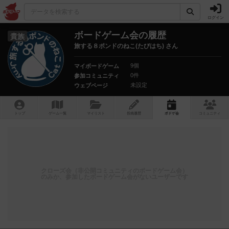
ログイン
ボードゲーム会の履歴
貴族
旅する８ポンドのねこ(たびはち) さん
9個
マイボードゲーム
0件
参加コミュニティ
未設定
ウェブページ
トップ
ゲーム一覧
マイリスト
投稿履歴
ボ
ドゲ
会
コミュニティ
クローズ会（非公開コミュニティのボードゲーム会）
のみか、参加したボードゲーム会がないユーザーです