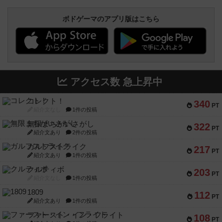
ボドゲーマのアプリ版はこちら
アクセス数 急上昇中
コレクト！
340
PT
紹介文なし
1件の投稿
無限まちがいさがし
322
PT
紹介文あり
2件の投稿
ガルフストライク
217
PT
紹介文あり
1件の投稿
クルティボ
203
PT
紹介文なし
1件の投稿
1809
112
PT
紹介文あり
1件の投稿
ファースト・イン・フライト
108
PT