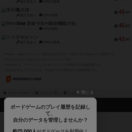
紹介文あり
12件の投稿
海兵隊
45
PT
紹介文あり
1件の投稿
Bitter End ブタペスト救出作戦
45
PT
紹介文なし
1件の投稿
ドコジャン
42
PT
紹介文あり
10件の投稿
※Apple、Apple のロゴ は、米国および他の国々で登録されたApple Inc.の商標です。
※App Store は、Apple Inc.のサービスマークです。
※Android は、グーグル インコーポレイテッドの商標または登録商標です。
※Google Play とそのロゴは、Google Inc.の商標または登録商標です。
閉じる
ボドゲーマTOP
ボドとも一覧
たまき
ボドゲーマTOP
ボードゲームのプレイ履歴を記録し
て、
ボードゲームを検索する
自分のデータを管理しませんか？
約75,000人
がボドゲーマを利用中！