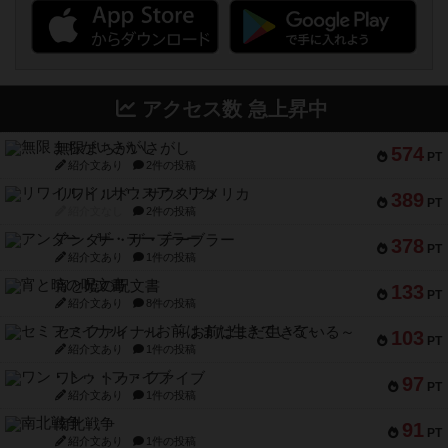
アクセス数 急上昇中
無限まちがいさがし
574
PT
紹介文あり
2件の投稿
リワイルド：サウスアメリカ
389
PT
紹介文なし
2件の投稿
アンダー・ザ・テーブラー
378
PT
紹介文あり
1件の投稿
宵と暁の呪文書
133
PT
紹介文あり
8件の投稿
セミファイナル ～お前はまだ生きている～
103
PT
紹介文あり
1件の投稿
ワン・トゥ・ファイブ
97
PT
紹介文あり
1件の投稿
南北戦争
91
PT
紹介文あり
1件の投稿