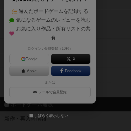
ボードゲームの新着レビュー
遊んだボードゲームを記録する
ボードゲーム会情報
気になるゲームのレビューを読む
お気に入り作品・所有リストの共
メカニクス特集
有
掲示板・トピックス
ログイン / 会員登録（10秒）
Google
X
ボドとも・会員一覧
Apple
Facebook
ボードゲーム業界コラム
または
ボドゲーマご利用案内
メールで会員登録
ボードゲーム通販
しばらく表示しない
新作・再入荷情報