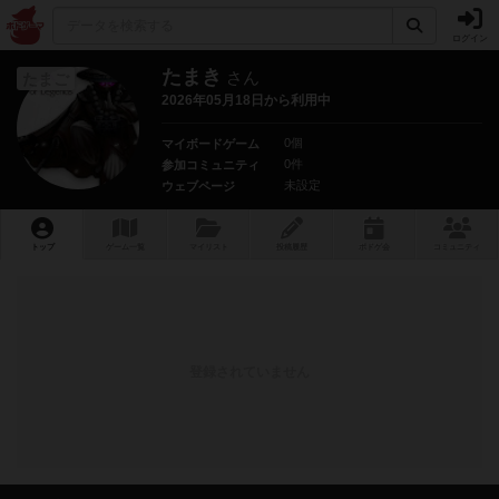
ログイン
たまき
さん
たまご
2026年05月18日から利用中
0個
マイボードゲーム
0件
参加コミュニティ
未設定
ウェブページ
トップ
ゲーム一覧
マイリスト
投稿履歴
ボ
ドゲ
会
コミュニティ
登録されていません