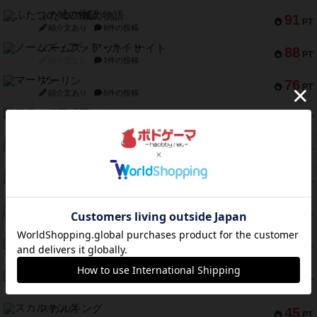
ふたつの城の物語
91
PT
紹介文あり
6件の投稿
ノームズ・アット・ナイト
88
PT
紹介文なし
1件の投稿
マーリン
76
PT
紹介文あり
6件の投稿
フラットアイアン
75
PT
紹介文なし
2件の投稿
トランスオリエント・エクスプレス
70
PT
紹介文なし
1件の投稿
アンブッシュ！：ムーブアウト！
59
PT
紹介文あり
1件の投稿
キャプテン・フリップ：イスラ・ボンバ
51
PT
紹介文なし
2件の投稿
ガルフストライク
46
PT
紹介文あり
1件の投稿
エコーズ・オブ・タイム
45
PT
紹介文なし
8件の投稿
スカルキング
45
PT