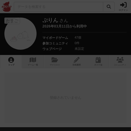
ログイン
ぷりん
さん
たまご
2026年03月11日から利用中
47個
マイボードゲーム
0件
参加コミュニティ
未設定
ウェブページ
トップ
ゲーム一覧
マイリスト
投稿履歴
ボ
ドゲ
会
コミュニティ
登録されていません