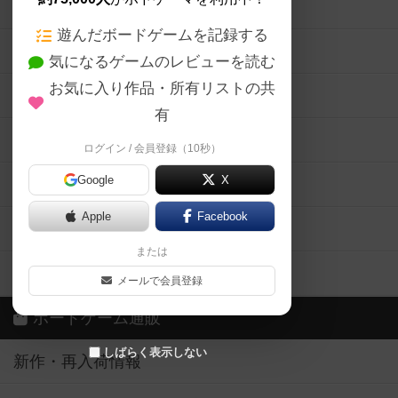
ボードゲームの新着レビュー
遊んだボードゲームを記録する
ボードゲーム会情報
気になるゲームのレビューを読む
お気に入り作品・所有リストの共
メカニクス特集
有
掲示板・トピックス
ログイン / 会員登録（10秒）
Google
X
ボドとも・会員一覧
Apple
Facebook
ボードゲーム業界コラム
または
ボドゲーマご利用案内
メールで会員登録
ボードゲーム通販
しばらく表示しない
新作・再入荷情報