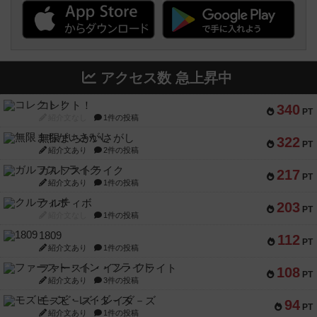
アクセス数 急上昇中
コレクト！
340
PT
紹介文なし
1件の投稿
無限まちがいさがし
322
PT
紹介文あり
2件の投稿
ガルフストライク
217
PT
紹介文あり
1件の投稿
クルティボ
203
PT
紹介文なし
1件の投稿
1809
112
PT
紹介文あり
1件の投稿
ファースト・イン・フライト
108
PT
紹介文あり
3件の投稿
モズビ－ズ・レイダ－ズ
94
PT
紹介文あり
1件の投稿