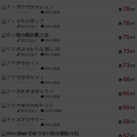
テンプテーション
79
PT
紹介文なし
2件の投稿
インドネシア
78
PT
紹介文あり
2件の投稿
宵と暁の呪文書
75
PT
紹介文あり
8件の投稿
リスボン・トラム 28
73
PT
紹介文あり
9件の投稿
アマナイト
73
PT
紹介文なし
1件の投稿
ブラヴェスト
66
PT
紹介文なし
1件の投稿
スペクタキュラー
60
PT
紹介文なし
1件の投稿
スモールワールド
59
PT
紹介文あり
13件の投稿
ギャンブラー
58
PT
紹介文なし
2件の投稿
Bitter End ブタペスト救出作戦
52
PT