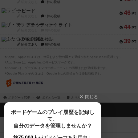
紹介文なし
1件の投稿
ラピード
46
PT
紹介文なし
1件の投稿
ザ・フラッフィー・ライト
44
PT
紹介文なし
0件の投稿
ふたつの城の物語
39
PT
紹介文あり
6件の投稿
※Apple、Apple のロゴ は、米国および他の国々で登録されたApple Inc.の商標です。
※App Store は、Apple Inc.のサービスマークです。
※Android は、グーグル インコーポレイテッドの商標または登録商標です。
※Google Play とそのロゴは、Google Inc.の商標または登録商標です。
閉じる
ボドゲーマTOP
ボドとも一覧
ぷりん
ボドゲーマTOP
ボードゲームのプレイ履歴を記録し
て、
ボードゲームを検索する
自分のデータを管理しませんか？
約75,000人
がボドゲーマを利用中！