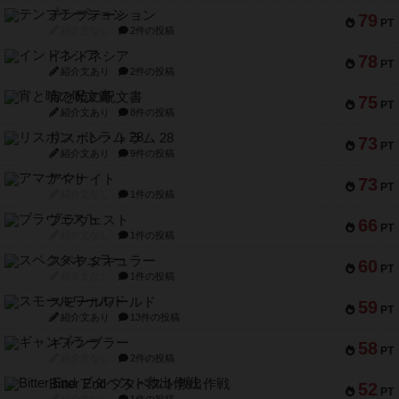
テンプテーション
79
PT
紹介文なし
2件の投稿
インドネシア
78
PT
紹介文あり
2件の投稿
宵と暁の呪文書
75
PT
紹介文あり
8件の投稿
リスボン・トラム 28
73
PT
紹介文あり
9件の投稿
アマナイト
73
PT
紹介文なし
1件の投稿
ブラヴェスト
66
PT
紹介文なし
1件の投稿
スペクタキュラー
60
PT
紹介文なし
1件の投稿
スモールワールド
59
PT
紹介文あり
13件の投稿
ギャンブラー
58
PT
紹介文なし
2件の投稿
Bitter End ブタペスト救出作戦
52
PT