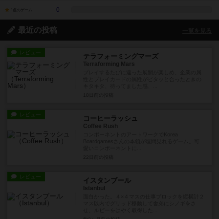
0
1点のゲーム
最近の投稿
一覧を見る
レビュー
テラフォーミングマーズ
Terraforming Mars
プレイするたびに違った展開が楽しめ、企業の属
性とプレイカードの属性がピタッと合ったときの
キタキタ、待ってました感、...
18日前
の投稿
レビュー
コーヒーラッシュ
Coffee Rush
コンポーネントのアートワークでKorea
Boardgamesさんの本領が垣間見れるゲーム。可
愛いコンポーネントに...
22日前
の投稿
レビュー
イスタンブール
Istanbul
面白かった。４×４マスの仕事ブロックを縦横計２
マス以内でグリッド移動して舎弟にシノギをさ
せ、ルビーをはやく取得した...