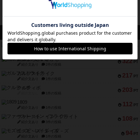
アクセス数 急上昇中
コレクト！
340
PT
紹介文なし
1件の投稿
無限まちがいさがし
322
PT
紹介文あり
2件の投稿
ガルフストライク
217
PT
紹介文あり
1件の投稿
クルティボ
203
PT
紹介文なし
1件の投稿
1809
112
PT
紹介文あり
1件の投稿
ファースト・イン・フライト
108
PT
紹介文あり
3件の投稿
モズビ－ズ・レイダ－ズ
94
PT
紹介文あり
1件の投稿