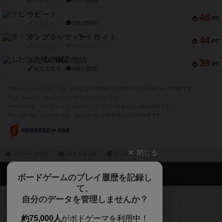
紹介文なし
1件の投稿
ラピード
46
PT
紹介文なし
1件の投稿
ザ・フラッフィー・ライト
44
PT
紹介文なし
0件の投稿
ふたつの城の物語
39
PT
紹介文あり
6件の投稿
※Apple、Apple のロゴ は、米国および他の国々で登録されたApple Inc.の商標です。
※App Store は、Apple Inc.のサービスマークです。
※Android は、グーグル インコーポレイテッドの商標または登録商標です。
※Google Play とそのロゴは、Google Inc.の商標または登録商標です。
閉じる
ボドゲーマTOP
ボドとも一覧
おっちょこちょい
ボドゲーマTOP
ボードゲームのプレイ履歴を記録し
て、
ボードゲームを検索する
自分のデータを管理しませんか？
約75,000人
がボドゲーマを利用中！