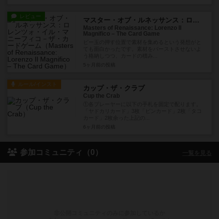
レビュー
マスター・オブ・ルネッサンス：ロレンツォ・イル・マニーフィコ－ザ・カードゲーム
Masters of Renaissance: Lorenzo Il
Magnifico – The Card Game
ビー玉の押す位置で素材を集めるという発想がと
ても面白かったです。素材をバーストさせないよ
う格納しつつ、カードの積み...
5ヶ月前
の投稿
ルール/インスト
カップ・ザ・クラブ
Cup the Crab
①各プレーヤーに以下の手札を固定で配ります。
「ヤドカリカード」3枚「ビンカード」2枚「タコ
カード」2枚余った上記の...
6ヶ月前
の投稿
参加コミュニティ（0）
一覧を見る
非公開コミュニティのみに参加しているか