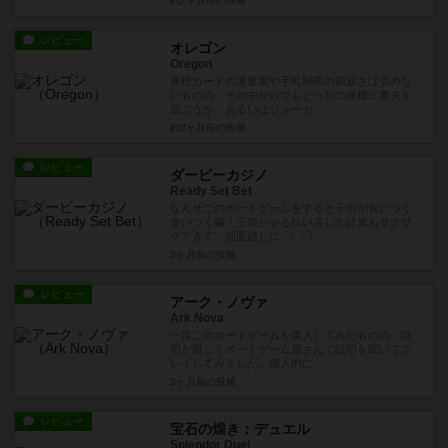
約2ヶ月前
の投稿
レビュー
オレゴン
Oregon
座標カードの運要素や手札制限の窮屈さは否めな
いものの、その中からでもどっちの座標に農夫を
置こうか、あるいはジョーカ...
約2ヶ月前
の投稿
レビュー
ダービーカジノ
Ready Set Bet
なんせこのボードゲームをすると子供が食いつく
食いつく😁！子供がやる払い戻しの計算もサクサ
クできて、画面越しに「〇〇...
3ヶ月前
の投稿
レビュー
アーク・ノヴァ
Ark Nova
一度このボードゲームを購入してみたものの、説
明が難しくボードゲーム屋さんで説明を聞いてプ
レイしてみました。個人的に...
3ヶ月前
の投稿
レビュー
宝石の煌き：デュエル
Splendor Duel