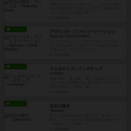
本家をやりすぎているせいか、こっちの方が個人
的には戦略が多くて楽しかったです。勝利条件が3
パターンあるから例えば威...
3ヶ月前
の投稿
レビュー
アグリコラ：ファミリーバージョン
Agricola: Family Edition
ワーカープレイスメントタイプのボードゲーム
で、これを参考にしたボードゲームはかなり多い
と思います。木やレンガなどの...
4ヶ月前
の投稿
レビュー
イムホテップ / インホテップ
Imhotep
石材を切る、船に積む、運ぶ（得点源）アクショ
ンのいずれかを選択でき、船に相手プレーヤーの
石材が相乗りした場合、先に...
4ヶ月前
の投稿
レビュー
宝石の煌き
Splendor
出てくる宝石の争奪戦、駆け引き、自分のことに
集中していたら知らない間に15威信を達成されて
いる感じがとても面白いで...
4ヶ月前
の投稿