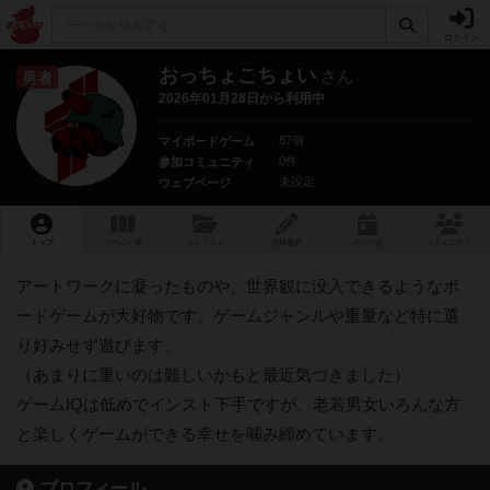
ログイン
おっちょこちょい
さん
勇者
2026年01月28日から利用中
87個
マイボードゲーム
0件
参加コミュニティ
未設定
ウェブページ
トップ
ゲーム一覧
マイリスト
投稿履歴
ボ
ドゲ
会
コミュニティ
アートワークに凝ったものや、世界観に没入できるようなボ
ードゲームが大好物です。ゲームジャンルや重量など特に選
り好みせず遊びます。
（あまりに重いのは難しいかもと最近気づきました）
ゲームIQは低めでインスト下手ですが、老若男女いろんな方
と楽しくゲームができる幸せを噛み締めています。
プロフィール