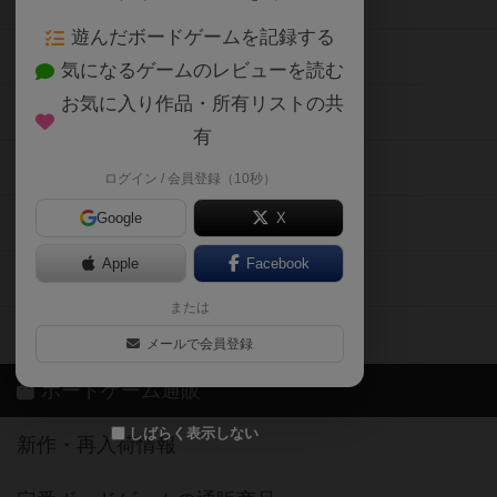
ボードゲームの新着レビュー
遊んだボードゲームを記録する
ボードゲーム会情報
気になるゲームのレビューを読む
お気に入り作品・所有リストの共
メカニクス特集
有
掲示板・トピックス
ログイン / 会員登録（10秒）
Google
X
ボドとも・会員一覧
Apple
Facebook
ボードゲーム業界コラム
または
ボドゲーマご利用案内
メールで会員登録
ボードゲーム通販
しばらく表示しない
新作・再入荷情報