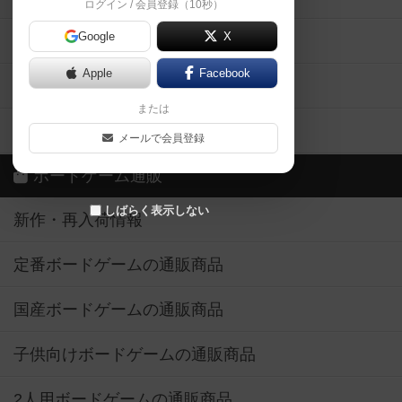
ログイン / 会員登録（10秒）
Google
X
ボドとも・会員一覧
Apple
Facebook
ボードゲーム業界コラム
または
ボドゲーマご利用案内
メールで会員登録
ボードゲーム通販
しばらく表示しない
新作・再入荷情報
定番ボードゲームの通販商品
国産ボードゲームの通販商品
子供向けボードゲームの通販商品
2人用ボードゲームの通販商品