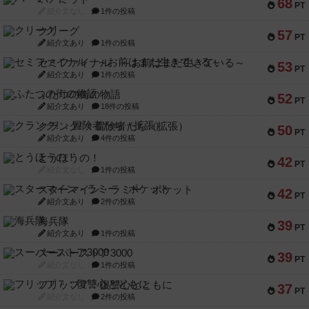
68
PT
紹介文なし
1件の投稿
クリーグ
57
PT
紹介文あり
1件の投稿
セミファイナル ～お前はまだ生きている～
53
PT
紹介文あり
1件の投稿
ふたつの街の物語
52
PT
紹介文あり
18件の投稿
クランク! ：冒険者たち（拡張）
50
PT
紹介文あり
4件の投稿
とうほうの！
42
PT
紹介文なし
1件の投稿
スターマイン・ラミー ポケット
42
PT
紹介文あり
2件の投稿
海兵隊
39
PT
紹介文あり
1件の投稿
スーパーストア3000
39
PT
紹介文なし
1件の投稿
フリップ７：復讐心とともに
37
PT
紹介文なし
2件の投稿