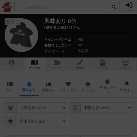
ログイン
興味あり 0個
たまご
[退会者:146274] さん
0個
マイボードゲーム
0件
参加コミュニティ
未設定
ウェブページ
トップ
ゲーム一覧
マイリスト
投稿履歴
ボ
ドゲ
会
コミュニティ
評価したゲ
全て
興味あり
経験あり
お気に入り
持ってる
比較する
ーム