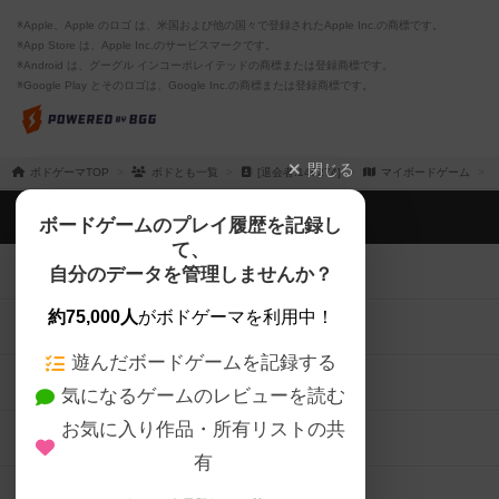
※Apple、Apple のロゴ は、米国および他の国々で登録されたApple Inc.の商標です。
※App Store は、Apple Inc.のサービスマークです。
※Android は、グーグル インコーポレイテッドの商標または登録商標です。
※Google Play とそのロゴは、Google Inc.の商標または登録商標です。
閉じる
ボドゲーマTOP
ボドとも一覧
[退会者:146274]
マイボードゲーム
ボドゲーマTOP
ボードゲームのプレイ履歴を記録し
て、
ボードゲームを検索する
自分のデータを管理しませんか？
約75,000人
がボドゲーマを利用中！
ボードゲームの新着レビュー
遊んだボードゲームを記録する
ボードゲーム会情報
気になるゲームのレビューを読む
お気に入り作品・所有リストの共
メカニクス特集
有
掲示板・トピックス