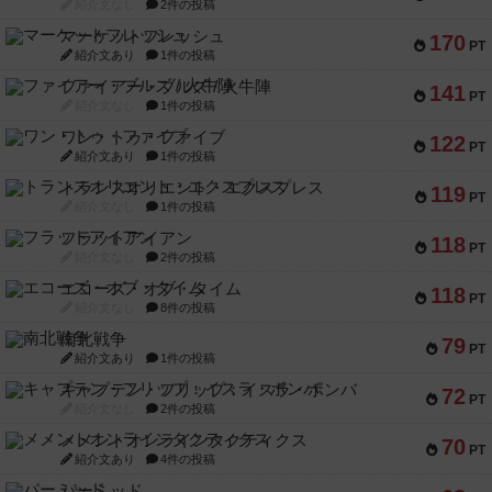
紹介文なし
2件の投稿
マーケットフレッシュ
170
PT
紹介文あり
1件の投稿
ファイアー・ブルズ / 火牛陣
141
PT
紹介文なし
1件の投稿
ワン・トゥ・ファイブ
122
PT
紹介文あり
1件の投稿
トランスオリエント・エクスプレス
119
PT
紹介文なし
1件の投稿
フラットアイアン
118
PT
紹介文なし
2件の投稿
エコーズ・オブ・タイム
118
PT
紹介文なし
8件の投稿
南北戦争
79
PT
紹介文あり
1件の投稿
キャプテン・フリップ：イスラ・ボンバ
72
PT
紹介文なし
2件の投稿
メメントオンラインタクティクス
70
PT
紹介文あり
4件の投稿
パーミッド