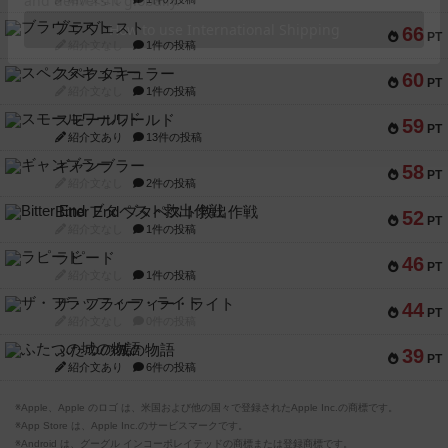
ブラヴェスト
66
PT
紹介文なし
1件の投稿
スペクタキュラー
60
PT
紹介文なし
1件の投稿
スモールワールド
59
PT
紹介文あり
13件の投稿
ギャンブラー
58
PT
紹介文なし
2件の投稿
Bitter End ブタペスト救出作戦
52
PT
紹介文なし
1件の投稿
ラピード
46
PT
紹介文なし
1件の投稿
ザ・フラッフィー・ライト
44
PT
紹介文なし
0件の投稿
ふたつの城の物語
39
PT
紹介文あり
6件の投稿
※Apple、Apple のロゴ は、米国および他の国々で登録されたApple Inc.の商標です。
※App Store は、Apple Inc.のサービスマークです。
※Android は、グーグル インコーポレイテッドの商標または登録商標です。