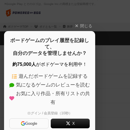
※Google Play とそのロゴは、Google Inc.の商標または登録商標です。
閉じる
ボドゲーマTOP
ボドとも一覧
舞夢
ボドゲーマTOP
ボードゲームのプレイ履歴を記録し
て、
ボードゲームを検索する
自分のデータを管理しませんか？
約75,000人
がボドゲーマを利用中！
ボードゲームの新着レビュー
遊んだボードゲームを記録する
ボードゲーム会情報
気になるゲームのレビューを読む
お気に入り作品・所有リストの共
メカニクス特集
有
掲示板・トピックス
ログイン / 会員登録（10秒）
Google
X
ボドとも・会員一覧