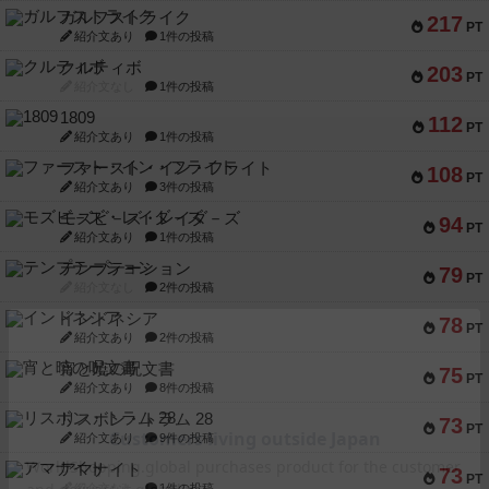
ガルフストライク
217
PT
紹介文あり
1件の投稿
クルティボ
203
PT
紹介文なし
1件の投稿
1809
112
PT
紹介文あり
1件の投稿
ファースト・イン・フライト
108
PT
紹介文あり
3件の投稿
モズビ－ズ・レイダ－ズ
94
PT
紹介文あり
1件の投稿
テンプテーション
79
PT
紹介文なし
2件の投稿
インドネシア
78
PT
紹介文あり
2件の投稿
宵と暁の呪文書
75
PT
紹介文あり
8件の投稿
リスボン・トラム 28
73
PT
紹介文あり
9件の投稿
アマナイト
73
PT
紹介文なし
1件の投稿