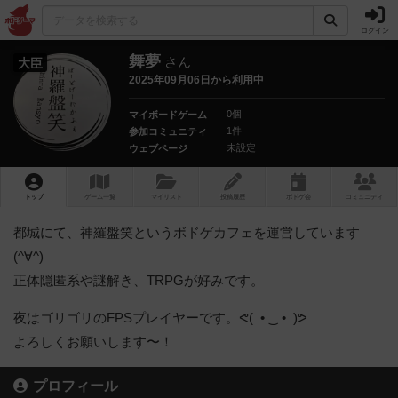
ログイン
舞夢
さん
大臣
2025年09月06日から利用中
0個
マイボードゲーム
1件
参加コミュニティ
未設定
ウェブページ
トップ
ゲーム一覧
マイリスト
投稿履歴
ボ
ドゲ
会
コミュニティ
都城にて、神羅盤笑というボドゲカフェを運営しています
(⁠^⁠∀⁠^⁠⁠)
正体隠匿系や謎解き、TRPGが好みです。
夜はゴリゴリのFPSプレイヤーです。ᕙ⁠(⁠ ⁠ ⁠•⁠ ⁠‿⁠ ⁠•⁠ ⁠ ⁠)⁠ᕗ
よろしくお願いします〜！
プロフィール