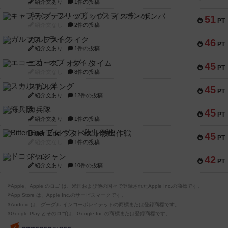
紹介文あり
1件の投稿
キャプテン・フリップ：イスラ・ボンバ
51
PT
紹介文なし
2件の投稿
ガルフストライク
46
PT
紹介文あり
1件の投稿
エコーズ・オブ・タイム
45
PT
紹介文なし
8件の投稿
スカルキング
45
PT
紹介文あり
12件の投稿
海兵隊
45
PT
紹介文あり
1件の投稿
Bitter End ブタペスト救出作戦
45
PT
紹介文なし
1件の投稿
ドコジャン
42
PT
紹介文あり
10件の投稿
※Apple、Apple のロゴ は、米国および他の国々で登録されたApple Inc.の商標です。
※App Store は、Apple Inc.のサービスマークです。
※Android は、グーグル インコーポレイテッドの商標または登録商標です。
※Google Play とそのロゴは、Google Inc.の商標または登録商標です。