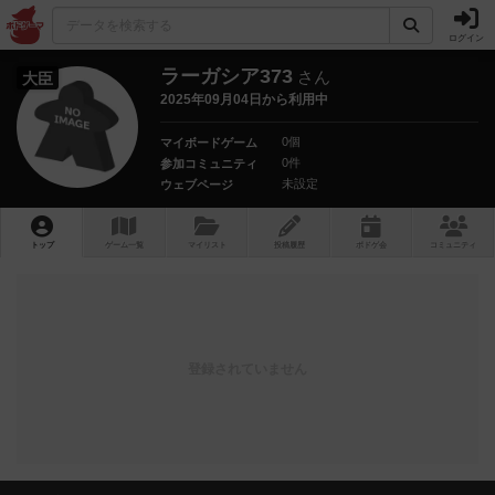
ログイン
ラーガシア373
さん
大臣
2025年09月04日から利用中
0個
マイボードゲーム
0件
参加コミュニティ
未設定
ウェブページ
トップ
ゲーム一覧
マイリスト
投稿履歴
ボ
ドゲ
会
コミュニティ
登録されていません