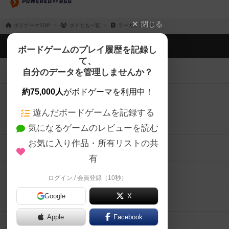
閉じる
ボドゲーマTOP
ボドとも一覧
ラーガシア373
ボドゲーマTOP
ボードゲームのプレイ履歴を記録し
て、
ボードゲームを検索する
自分のデータを管理しませんか？
約75,000人
がボドゲーマを利用中！
ボードゲームの新着レビュー
遊んだボードゲームを記録する
ボードゲーム会情報
気になるゲームのレビューを読む
お気に入り作品・所有リストの共
メカニクス特集
有
掲示板・トピックス
ログイン / 会員登録（10秒）
Google
X
ボドとも・会員一覧
Apple
Facebook
ボードゲーム業界コラム