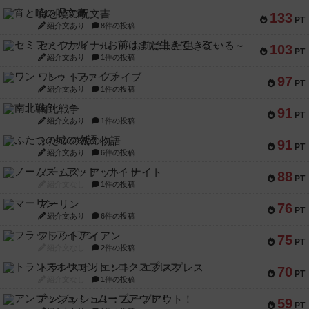
宵と暁の呪文書
133
PT
紹介文あり
8件の投稿
セミファイナル ～お前はまだ生きている～
103
PT
紹介文あり
1件の投稿
ワン・トゥ・ファイブ
97
PT
紹介文あり
1件の投稿
南北戦争
91
PT
紹介文あり
1件の投稿
ふたつの城の物語
91
PT
紹介文あり
6件の投稿
ノームズ・アット・ナイト
88
PT
紹介文なし
1件の投稿
マーリン
76
PT
紹介文あり
6件の投稿
フラットアイアン
75
PT
紹介文なし
2件の投稿
トランスオリエント・エクスプレス
70
PT
紹介文なし
1件の投稿
アンブッシュ！：ムーブアウト！
59
PT