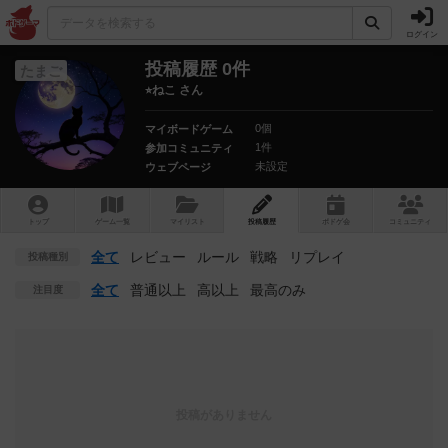
ログイン
投稿履歴 0件
たまご
⭐︎ねこ さん
0個
マイボードゲーム
1件
参加コミュニティ
未設定
ウェブページ
トップ
ゲーム一覧
マイリスト
投稿履歴
ボ
ドゲ
会
コミュニティ
全て
レビュー
ルール
戦略
リプレイ
投稿種別
全て
普通以上
高以上
最高のみ
注目度
投稿がありません