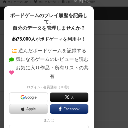
閉じる
ボドゲーマTOP
ボドとも一覧
⭐︎ねこ
投稿履歴
ボドゲーマTOP
ボードゲームのプレイ履歴を記録し
て、
ボードゲームを検索する
自分のデータを管理しませんか？
約75,000人
がボドゲーマを利用中！
ボードゲームの新着レビュー
遊んだボードゲームを記録する
ボードゲーム会情報
気になるゲームのレビューを読む
お気に入り作品・所有リストの共
メカニクス特集
有
掲示板・トピックス
ログイン / 会員登録（10秒）
Google
X
ボドとも・会員一覧
Apple
Facebook
ボードゲーム業界コラム
または
ボドゲーマご利用案内