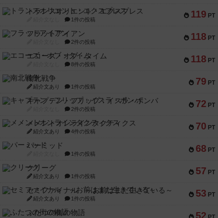
トランスオリエント・エクスプレス
119
PT
紹介文なし
1件の投稿
フラットアイアン
118
PT
紹介文なし
2件の投稿
エコーズ・オブ・タイム
118
PT
紹介文なし
8件の投稿
南北戦争
79
PT
紹介文あり
1件の投稿
キャプテン・フリップ：イスラ・ボンバ
72
PT
紹介文なし
2件の投稿
メメントオンラインタクティクス
70
PT
紹介文あり
4件の投稿
パーミッド
68
PT
紹介文なし
1件の投稿
クリーグ
57
PT
紹介文あり
1件の投稿
セミファイナル ～お前はまだ生きている～
53
PT
紹介文あり
1件の投稿
ふたつの街の物語
52
PT