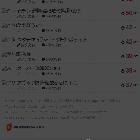
紹介文あり
18件の投稿
クランク! ：冒険者たち（拡張）
50
PT
紹介文あり
4件の投稿
とうほうの！
42
PT
紹介文なし
1件の投稿
スターマイン・ラミー ポケット
42
PT
紹介文あり
2件の投稿
海兵隊
39
PT
紹介文あり
1件の投稿
スーパーストア3000
39
PT
紹介文なし
1件の投稿
フリップ７：復讐心とともに
37
PT
紹介文なし
2件の投稿
※Apple、Apple のロゴ は、米国および他の国々で登録されたApple Inc.の商標です。
※App Store は、Apple Inc.のサービスマークです。
※Android は、グーグル インコーポレイテッドの商標または登録商標です。
※Google Play とそのロゴは、Google Inc.の商標または登録商標です。