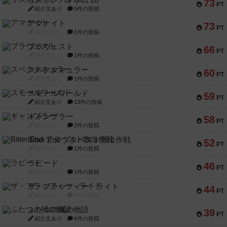
リスボン・トラム 28
73
PT
紹介文あり
9件の投稿
アマナイト
73
PT
紹介文なし
1件の投稿
ブラヴェスト
66
PT
紹介文なし
1件の投稿
スペクタキュラー
60
PT
紹介文なし
1件の投稿
スモールワールド
59
PT
紹介文あり
13件の投稿
ギャンブラー
58
PT
紹介文なし
2件の投稿
Bitter End ブタペスト救出作戦
52
PT
紹介文なし
1件の投稿
ラピード
46
PT
紹介文なし
1件の投稿
ザ・フラッフィー・ライト
44
PT
紹介文なし
0件の投稿
ふたつの城の物語
39
PT
紹介文あり
6件の投稿