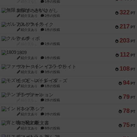
紹介文なし
1件の投稿
無限まちがいさがし
322
PT
紹介文あり
2件の投稿
ガルフストライク
217
PT
紹介文あり
1件の投稿
クルティボ
203
PT
紹介文なし
1件の投稿
1809
112
PT
紹介文あり
1件の投稿
ファースト・イン・フライト
108
PT
紹介文あり
3件の投稿
モズビ－ズ・レイダ－ズ
94
PT
紹介文あり
1件の投稿
テンプテーション
79
PT
紹介文なし
2件の投稿
インドネシア
78
PT
紹介文あり
2件の投稿
宵と暁の呪文書
75
PT
紹介文あり
8件の投稿