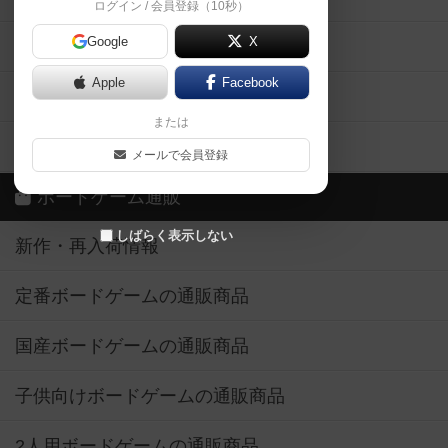
ログイン / 会員登録（10秒）
Google
X
ボドとも・会員一覧
Apple
Facebook
ボードゲーム業界コラム
または
ボドゲーマご利用案内
メールで会員登録
ボードゲーム通販
しばらく表示しない
新作・再入荷情報
定番ボードゲームの通販商品
国産ボードゲームの通販商品
子供向けボードゲームの通販商品
2人用ボードゲームの通販商品