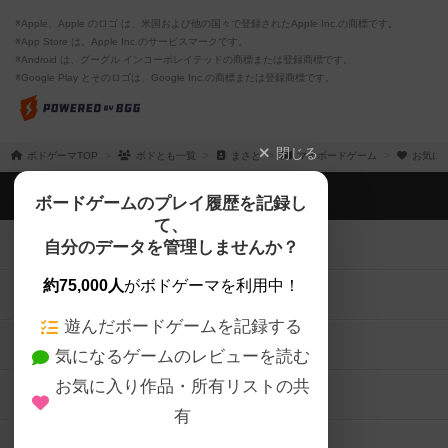
※Apple、Apple のロゴ は、米国および他の国々で登録されたApple Inc.の商標です。
※App Store は、Apple Inc.のサービスマークです。
※Android は、グーグル インコーポレイテッドの商標または登録商標です。
※Google Play とそのロゴは、Google Inc.の商標または登録商標です。
閉じる
ボドゲーマTOP
ボドとも一覧
まさと
マイボードゲーム
お気に
ボドゲーマTOP
ボードゲームのプレイ履歴を記録し
て、
ボードゲームを検索する
自分のデータを管理しませんか？
約75,000人
がボドゲーマを利用中！
ボードゲームの新着レビュー
遊んだボードゲームを記録する
ボードゲーム会情報
気になるゲームのレビューを読む
お気に入り作品・所有リストの共
メカニクス特集
有
掲示板・トピックス