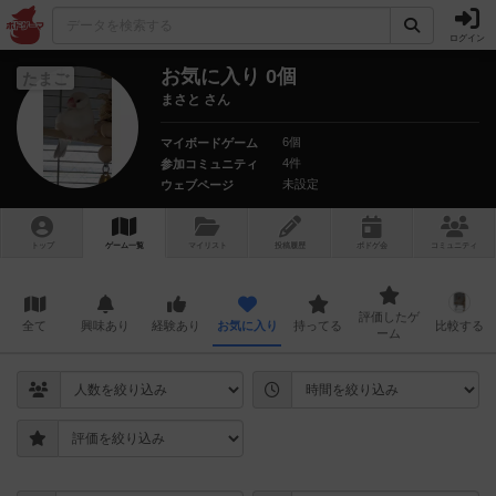
ログイン
お気に入り 0個
たまご
まさと さん
6個
マイボードゲーム
4件
参加コミュニティ
未設定
ウェブページ
トップ
ゲーム一覧
マイリスト
投稿履歴
ボ
ドゲ
会
コミュニティ
評価したゲ
全て
興味あり
経験あり
お気に入り
持ってる
比較する
ーム