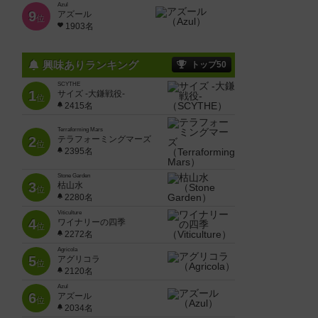
Azul
9
アズール
位
1903名
興味ありランキング
トップ50
SCYTHE
1
サイズ -大鎌戦役-
位
2415名
Terraforming Mars
2
テラフォーミングマーズ
位
2395名
Stone Garden
3
枯山水
位
2280名
Viticulture
4
ワイナリーの四季
位
2272名
Agricola
5
アグリコラ
位
2120名
Azul
6
アズール
位
2034名