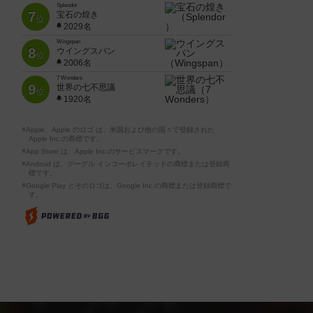
Splendor
7
宝石の煌き
位
2029名
Wingspan
8
ウイングスパン
位
2006名
7 Wonders
9
世界の七不思議
位
1920名
※Apple、Apple のロゴ は、米国および他の国々で登録された
Apple Inc.の商標です。
※App Store は、Apple Inc.のサービスマークです。
※Android は、グーグル インコーポレイテッドの商標または登録商
標です。
※Google Play とそのロゴは、Google Inc.の商標または登録商標で
す。