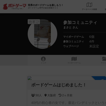
世界のボードゲームを楽しもう！
ボードゲーム専門の総合情報サイト
データベース
検
たまご
参加コミュニティ
まさと さん
6個
マイボードゲーム
4件
参加コミュニティ
未設定
ウェブページ
トップ
マイボードゲーム
マイリ
参
ボードゲームはじめました！
50人
大阪府
2ヶ月前
40代の初心者の女です。最近パンデミックという