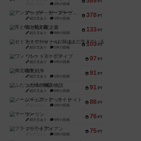
389
PT
紹介文なし
2件の投稿
アンダー・ザ・テーブラー
378
PT
紹介文あり
1件の投稿
宵と暁の呪文書
133
PT
紹介文あり
8件の投稿
セミファイナル ～お前はまだ生きている～
103
PT
紹介文あり
1件の投稿
ワン・トゥ・ファイブ
97
PT
紹介文あり
1件の投稿
南北戦争
91
PT
紹介文あり
1件の投稿
ふたつの城の物語
91
PT
紹介文あり
6件の投稿
ノームズ・アット・ナイト
88
PT
紹介文なし
1件の投稿
マーリン
76
PT
紹介文あり
6件の投稿
フラットアイアン
75
PT
紹介文なし
2件の投稿