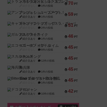
トランスオリエント・エクスプレス
70
PT
紹介文なし
1件の投稿
アンブッシュ！：ムーブアウト！
59
PT
紹介文あり
1件の投稿
キャプテン・フリップ：イスラ・ボンバ
51
PT
紹介文なし
2件の投稿
ガルフストライク
46
PT
紹介文あり
1件の投稿
エコーズ・オブ・タイム
45
PT
紹介文なし
8件の投稿
スカルキング
45
PT
紹介文あり
12件の投稿
海兵隊
45
PT
紹介文あり
1件の投稿
Bitter End ブタペスト救出作戦
45
PT
紹介文なし
1件の投稿
ドコジャン
42
PT
紹介文あり
10件の投稿