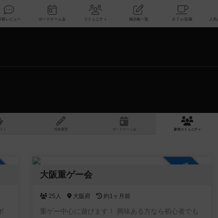
索
新着レビュー
ボードゲーム会
コミュニティ
掲示板一覧
スト
投稿履歴
ボ
ー
ドゲ
ーム
会
参加
コミュニティ
加自由
参加自由
大阪重ゲー会
25人
大阪府
約1ヶ月前
ボ
重ゲー中心に遊びます！ 興味ある方なら初心者でも