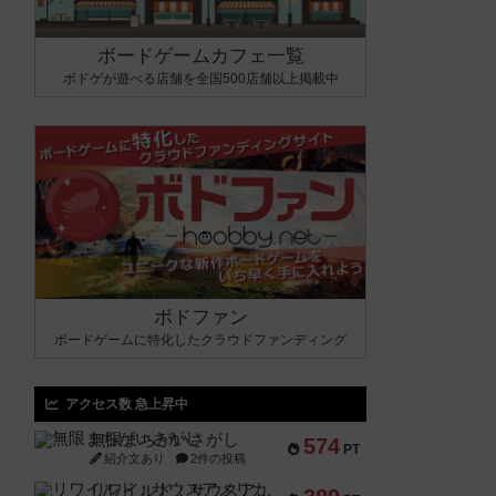
ボードゲームカフェ一覧
ボドゲが遊べる店舗を全国500店舗以上掲載中
ボドファン
ボードゲームに特化したクラウドファンディング
アクセス数 急上昇中
無限まちがいさがし
574
PT
紹介文あり
2件の投稿
リワイルド：サウスアメリカ