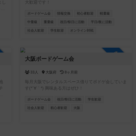
まし
大歓迎です！
を見
ボードゲーム会
情報交換
初心者歓迎
軽量級
いと
友達
中量級
重量級
祝日/祭日に活動
平日/夜に活動
よう
社会人歓迎
学生歓迎
オンライン対戦
には
こと
最近
加自由
参加自由
。ど
大阪ボードゲーム会
33人
大阪府
8ヶ月前
地
毎月大阪でレンタルスペース借りてボドゲ会していま
チ
す(*´∀｀*) 興味ある方はぜひ！
心
ボードゲーム会
祝日/祭日に活動
学生歓迎
ー
プレ
社会人歓迎
初心者歓迎
大阪
く