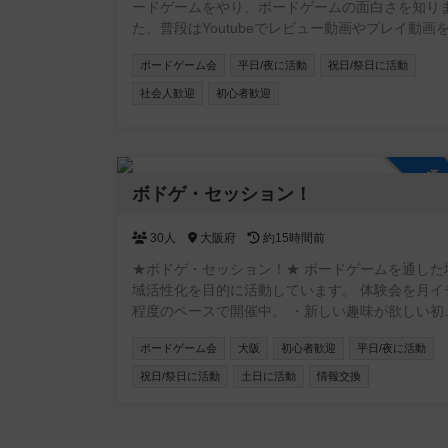
ードゲームをやり、ボードゲームの面白さを知り
た。普段はYoutubeでレビュー動画やプレイ動画
て一人で楽しんでいるのですが実際にやってみた
ボードゲーム会
平日/夜に活動
祝日/祭日に活動
思うようになりました。しかし、ゲームをするお
がいないのでコミュニティというものを作って見
社会人歓迎
初心者歓迎
と思った次第です。全くの素人で、ゲームカフェ
購入目的で行った事はありますが、プレイをした
はありません。知らないゲームだらけですがが、
参
少しづつやりたいゲームを購入したりしています
ボドゲ・セッション！
うぞ宜しくお願いします。
30人
大阪府
約15時間前
★ボドゲ・セッション！★ ボードゲームを通した
域活性化を目的に活動しています。 体験会を月イ
程度のペースで開催中。 ・新しい趣味が欲しい初
者さん ・地域交流にアイデアが欲しい店舗オーナ
ボードゲーム会
大阪
初心者歓迎
平日/夜に活動
さん ・卓をお任せできるベテランさん ・テスト
イヤーが欲しいクリエーターさん お気軽にご参加
祝日/祭日に活動
土日に活動
情報交換
ださい！
https://www.instagram.com/boardgamesession/