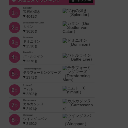
お気に入りランキング
トップ50
Splendor
1
宝石の煌き
位
4041名
Die Siedler von Catan
2
カタン
位
3616名
Dominion
3
ドミニオン
位
2530名
Battle Line
4
バトルライン
位
2378名
Terraforming Mars
5
テラフォーミングマーズ
位
2371名
6 nimmt!
6
ニムト
位
2202名
Carcassonne
7
カルカソンヌ
位
2191名
Wingspan
8
ウイングスパン
位
2150名