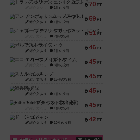
トランスオリエント・エクスプレス
70
PT
紹介文なし
1件の投稿
アンブッシュ！：ムーブアウト！
59
PT
紹介文あり
1件の投稿
キャプテン・フリップ：イスラ・ボンバ
51
PT
紹介文なし
2件の投稿
ガルフストライク
46
PT
紹介文あり
1件の投稿
エコーズ・オブ・タイム
45
PT
紹介文なし
8件の投稿
スカルキング
45
PT
紹介文あり
12件の投稿
海兵隊
45
PT
紹介文あり
1件の投稿
Bitter End ブタペスト救出作戦
45
PT
紹介文なし
1件の投稿
ドコジャン
42
PT
紹介文あり
10件の投稿