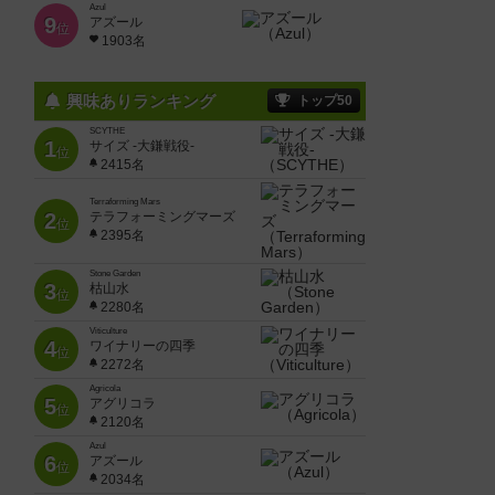
Azul
9
アズール
位
1903名
興味ありランキング
トップ50
SCYTHE
1
サイズ -大鎌戦役-
位
2415名
Terraforming Mars
2
テラフォーミングマーズ
位
2395名
Stone Garden
3
枯山水
位
2280名
Viticulture
4
ワイナリーの四季
位
2272名
Agricola
5
アグリコラ
位
2120名
Azul
6
アズール
位
2034名