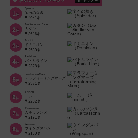
お気に入りランキング
トップ50
Splendor
1
宝石の煌き
位
4041名
Die Siedler von Catan
2
カタン
位
3616名
Dominion
3
ドミニオン
位
2530名
Battle Line
4
バトルライン
位
2378名
Terraforming Mars
5
テラフォーミングマーズ
位
2371名
6 nimmt!
6
ニムト
位
2202名
Carcassonne
7
カルカソンヌ
位
2191名
Wingspan
8
ウイングスパン
位
2150名