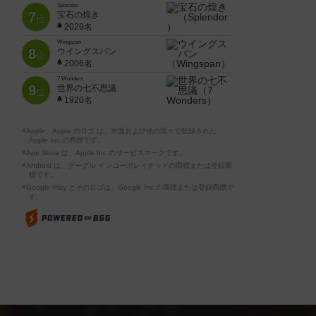
Splendor
7
宝石の煌き
位
2029名
Wingspan
8
ウイングスパン
位
2006名
7 Wonders
9
世界の七不思議
位
1920名
※Apple、Apple のロゴ は、米国および他の国々で登録された
Apple Inc.の商標です。
※App Store は、Apple Inc.のサービスマークです。
※Android は、グーグル インコーポレイテッドの商標または登録商
標です。
※Google Play とそのロゴは、Google Inc.の商標または登録商標で
す。