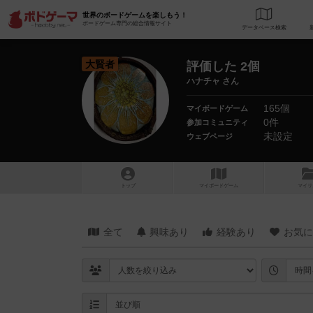
世界のボードゲームを楽しもう！
ボードゲーム専門の総合情報サイト
データベース
検
大賢者
評価した 2個
ハナチャ さん
165個
マイボードゲーム
0件
参加コミュニティ
未設定
ウェブページ
トップ
マイボードゲーム
マイリ
全て
興味あり
経験あり
お気に