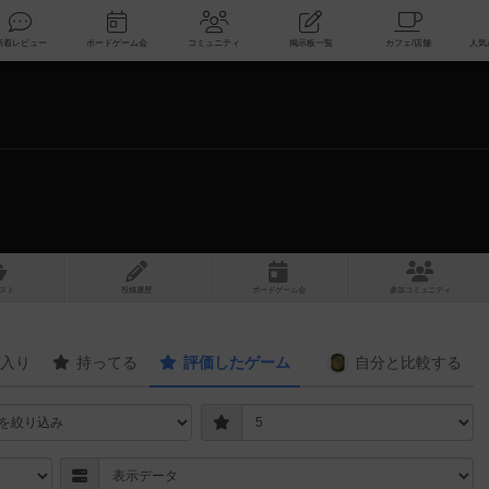
索
新着レビュー
ボードゲーム会
コミュニティ
掲示板一覧
スト
投稿履歴
ボ
ー
ドゲ
ーム
会
参加
コミュニティ
入り
持ってる
評価したゲーム
自分と
比較する