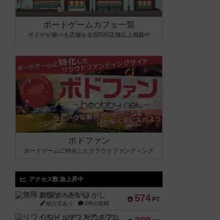
ボードゲームカフェ一覧
ボドゲが遊べる店舗を全国500店舗以上掲載中
ボドファン
ボードゲームに特化したクラウドファンディング
アクセス数 急上昇中
無限まちがいさがし
574
PT
紹介文あり
2件の投稿
リワイルド：サウスアメリカ