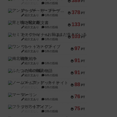
389
PT
紹介文なし
2件の投稿
アンダー・ザ・テーブラー
378
PT
紹介文あり
1件の投稿
宵と暁の呪文書
133
PT
紹介文あり
8件の投稿
セミファイナル ～お前はまだ生きている～
103
PT
紹介文あり
1件の投稿
ワン・トゥ・ファイブ
97
PT
紹介文あり
1件の投稿
南北戦争
91
PT
紹介文あり
1件の投稿
ふたつの城の物語
91
PT
紹介文あり
6件の投稿
ノームズ・アット・ナイト
88
PT
紹介文なし
1件の投稿
マーリン
76
PT
紹介文あり
6件の投稿
フラットアイアン
75
PT
紹介文なし
2件の投稿