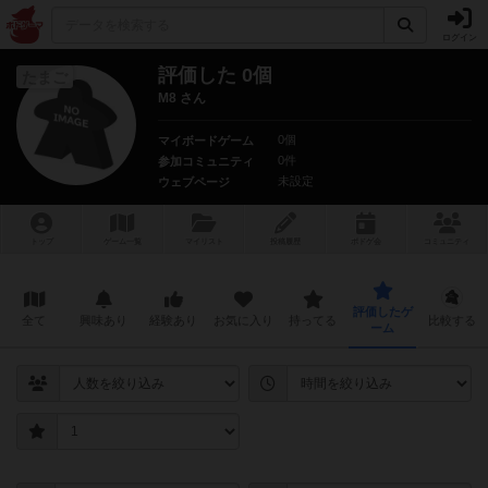
ログイン
評価した 0個
たまご
M8 さん
0個
マイボードゲーム
0件
参加コミュニティ
未設定
ウェブページ
トップ
ゲーム一覧
マイリスト
投稿履歴
ボ
ドゲ
会
コミュニティ
評価したゲ
全て
興味あり
経験あり
お気に入り
持ってる
比較する
ーム