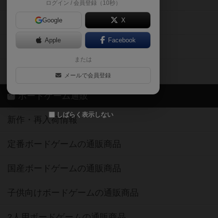
ログイン / 会員登録（10秒）
Google
X
ボドとも・会員一覧
Apple
Facebook
ボードゲーム業界コラム
または
ボドゲーマご利用案内
メールで会員登録
ボードゲーム通販
しばらく表示しない
新作・再入荷情報
定番ボードゲームの通販商品
国産ボードゲームの通販商品
子供向けボードゲームの通販商品
2人用ボードゲームの通販商品