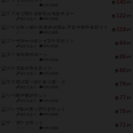
ブラヴェスト
140
PT
紹介文なし
1件の投稿
ドブル：ポケットモンスター
122
PT
紹介文あり
4件の投稿
ジャンヌ・ダルク-オルレアン ドロー＆ライト
118
PT
紹介文なし
5件の投稿
ファースト・イン・フライト
94
PT
紹介文あり
3件の投稿
ダイススローン
88
PT
紹介文なし
1件の投稿
ガルフストライク
80
PT
紹介文あり
1件の投稿
モズビ－ズ・レイダ－ズ
79
PT
紹介文あり
1件の投稿
リー対グラント
77
PT
紹介文あり
1件の投稿
ブレーキング・アウェイ
75
PT
紹介文あり
4件の投稿
ザ・フラッド
71
PT
紹介文なし
1件の投稿