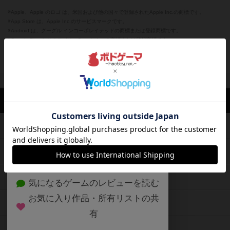
※Apple、Apple のロゴ は、米国および他の国々で登録されたApple Inc.の商標です。
※App Store は、Apple Inc.のサービスマークです。
※Android は、グーグル インコーポレイテッドの商標または登録商標です。
※Google Play とそのロゴは、Google Inc.の商標または登録商標です。
閉じる
ボドゲーマTOP
ボドとも一覧
M8
マイボードゲーム
評価したボ
ボドゲーマTOP
ボードゲームのプレイ履歴を記録し
て、
ボードゲームを検索する
自分のデータを管理しませんか？
約75,000人
がボドゲーマを利用中！
ボードゲームの新着レビュー
遊んだボードゲームを記録する
ボードゲーム会情報
気になるゲームのレビューを読む
お気に入り作品・所有リストの共
メカニクス特集
有
掲示板・トピックス