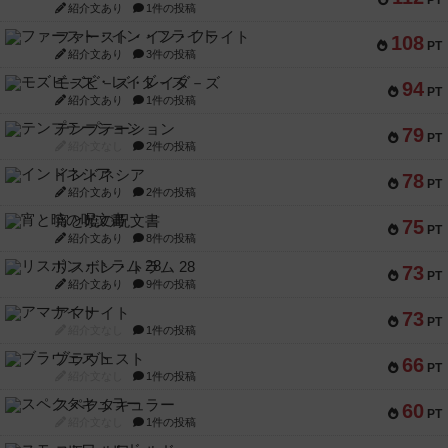
PT
紹介文あり
1件の投稿
ファースト・イン・フライト
108
PT
紹介文あり
3件の投稿
モズビ－ズ・レイダ－ズ
94
PT
紹介文あり
1件の投稿
テンプテーション
79
PT
紹介文なし
2件の投稿
インドネシア
78
PT
紹介文あり
2件の投稿
宵と暁の呪文書
75
PT
紹介文あり
8件の投稿
リスボン・トラム 28
73
PT
紹介文あり
9件の投稿
アマナイト
73
PT
紹介文なし
1件の投稿
ブラヴェスト
66
PT
紹介文なし
1件の投稿
スペクタキュラー
60
PT
紹介文なし
1件の投稿