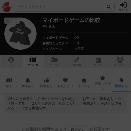
ログイン
マイボードゲームの比較
たまご
M8 さん
0個
マイボードゲーム
0件
参加コミュニティ
未設定
ウェブページ
トップ
ゲーム一覧
マイリスト
投稿履歴
ボ
ドゲ
会
コミュニティ
評価したゲ
全て
興味あり
経験あり
お気に入り
持ってる
比較する
ーム
M8さんと自分のマイボードゲームを比較して、お互いの「興味あり」や
「持ってる」、2人とも共通の「お気に入り」「興味あり」をひと目で分
かるようにする機能です。
この機能を利用するには
が必要です
ログイン