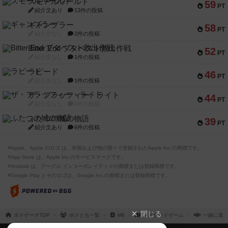
スモールワールド
59
PT
紹介文あり
13件の投稿
ギャンブラー
58
PT
紹介文なし
2件の投稿
Bitter End ブタペスト救出作戦
52
PT
紹介文なし
1件の投稿
ラピード
46
PT
紹介文なし
1件の投稿
ザ・フラッフィー・ライト
44
PT
紹介文なし
0件の投稿
ふたつの城の物語
39
PT
紹介文あり
6件の投稿
※Apple、Apple のロゴ は、米国および他の国々で登録されたApple Inc.の商標です。
※App Store は、Apple Inc.のサービスマークです。
※Android は、グーグル インコーポレイテッドの商標または登録商標です。
※Google Play とそのロゴは、Google Inc.の商標または登録商標です。
閉じる
ボドゲーマTOP
ボドとも一覧
M8
マイボードゲーム
一緒に遊