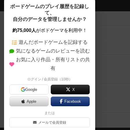
ボドゲーマTOP
ボードゲームのプレイ履歴を記録し
て、
ボードゲームを検索する
自分のデータを管理しませんか？
約75,000人
がボドゲーマを利用中！
ボードゲームの新着レビュー
遊んだボードゲームを記録する
ボードゲーム会情報
気になるゲームのレビューを読む
お気に入り作品・所有リストの共
メカニクス特集
有
掲示板・トピックス
ログイン / 会員登録（10秒）
Google
X
ボドとも・会員一覧
Apple
Facebook
ボードゲーム業界コラム
または
ボドゲーマご利用案内
メールで会員登録