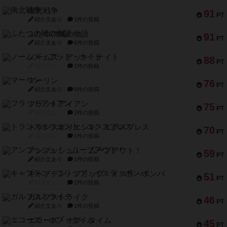
南北戦争
91
PT
紹介文あり
1件の投稿
ふたつの城の物語
91
PT
紹介文あり
6件の投稿
ノームズ・アット・ナイト
88
PT
紹介文なし
1件の投稿
マーリン
76
PT
紹介文あり
6件の投稿
フラットアイアン
75
PT
紹介文なし
2件の投稿
トランスオリエント・エクスプレス
70
PT
紹介文なし
1件の投稿
アンブッシュ！：ムーブアウト！
59
PT
紹介文あり
1件の投稿
キャプテン・フリップ：イスラ・ボンバ
51
PT
紹介文なし
2件の投稿
ガルフストライク
46
PT
紹介文あり
1件の投稿
エコーズ・オブ・タイム
45
PT