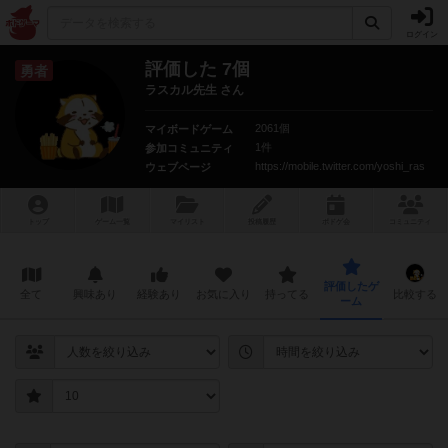
ログイン
評価した 7個
勇者
ラスカル先生 さん
2061個
マイボードゲーム
1件
参加コミュニティ
https://mobile.twitter.com/yoshi_ras
ウェブページ
トップ
ゲーム一覧
マイリスト
投稿履歴
ボ
ドゲ
会
コミュニティ
評価したゲ
全て
興味あり
経験あり
お気に入り
持ってる
比較する
ーム