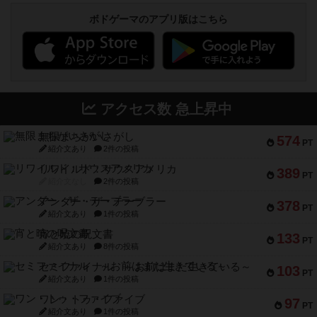
ボドゲーマのアプリ版はこちら
アクセス数 急上昇中
無限まちがいさがし
574
PT
紹介文あり
2件の投稿
リワイルド：サウスアメリカ
389
PT
紹介文なし
2件の投稿
アンダー・ザ・テーブラー
378
PT
紹介文あり
1件の投稿
宵と暁の呪文書
133
PT
紹介文あり
8件の投稿
セミファイナル ～お前はまだ生きている～
103
PT
紹介文あり
1件の投稿
ワン・トゥ・ファイブ
97
PT
紹介文あり
1件の投稿