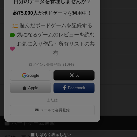
ボードゲームを検索する
自分のデータを管理しませんか？
約75,000人
がボドゲーマを利用中！
ボードゲームの新着レビュー
遊んだボードゲームを記録する
ボードゲーム会情報
気になるゲームのレビューを読む
お気に入り作品・所有リストの共
メカニクス特集
有
掲示板・トピックス
ログイン / 会員登録（10秒）
Google
X
ボドとも・会員一覧
Apple
Facebook
ボードゲーム業界コラム
または
ボドゲーマご利用案内
メールで会員登録
ボードゲーム通販
しばらく表示しない