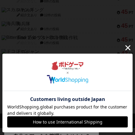
紹介文なし
8件の投稿
スカルキング
45
PT
紹介文あり
12件の投稿
海兵隊
45
PT
紹介文あり
1件の投稿
Bitter End ブタペスト救出作戦
45
PT
紹介文なし
1件の投稿
ドコジャン
42
PT
紹介文あり
10件の投稿
※Apple、Apple のロゴ は、米国および他の国々で登録されたApple Inc.の商標です。
※App Store は、Apple Inc.のサービスマークです。
※Android は、グーグル インコーポレイテッドの商標または登録商標です。
※Google Play とそのロゴは、Google Inc.の商標または登録商標です。
閉じる
ボドゲーマTOP
ボドとも一覧
ラスカル先生
マイボードゲーム
ボドゲーマTOP
ボードゲームのプレイ履歴を記録し
て、