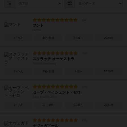
フント
HUND
2～5人
45分前後
10歳～
2023年
スクラッチ オーケストラ
Scratch Orchestra
3～5人
30分前後
8歳～
2019年
セーブ・ペイシェント・ゼロ
Save Patient Zero
1～7人
30～45分
10歳～
2021年
ナヴェガドール