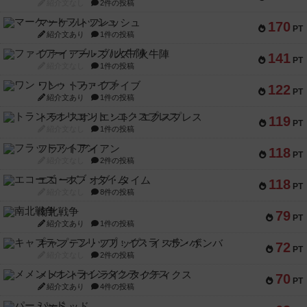
紹介文なし
2件の投稿
マーケットフレッシュ
170
PT
紹介文あり
1件の投稿
ファイアー・ブルズ / 火牛陣
141
PT
紹介文なし
1件の投稿
ワン・トゥ・ファイブ
122
PT
紹介文あり
1件の投稿
トランスオリエント・エクスプレス
119
PT
紹介文なし
1件の投稿
フラットアイアン
118
PT
紹介文なし
2件の投稿
エコーズ・オブ・タイム
118
PT
紹介文なし
8件の投稿
南北戦争
79
PT
紹介文あり
1件の投稿
キャプテン・フリップ：イスラ・ボンバ
72
PT
紹介文なし
2件の投稿
メメントオンラインタクティクス
70
PT
紹介文あり
4件の投稿
パーミッド