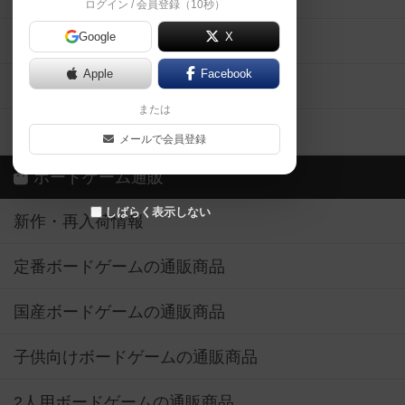
ログイン / 会員登録（10秒）
Google
X
ボドとも・会員一覧
Apple
Facebook
ボードゲーム業界コラム
または
ボドゲーマご利用案内
メールで会員登録
ボードゲーム通販
しばらく表示しない
新作・再入荷情報
定番ボードゲームの通販商品
国産ボードゲームの通販商品
子供向けボードゲームの通販商品
2人用ボードゲームの通販商品