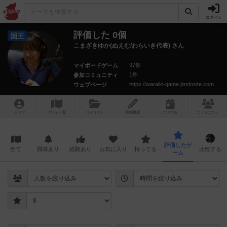
ログイン
評価した 0個
国王
こまざきゆか(ぬえむ/わらいき代表) さん
97個
マイボードゲーム
1件
参加コミュニティ
https://waraiki-game.jimdosite.com
ウェブページ
トップ
ゲーム一覧
マイリスト
投稿履歴
ボ
ドゲ
会
コミュニティ
評価したゲ
全て
興味あり
経験あり
お気に入り
持ってる
比較する
ーム