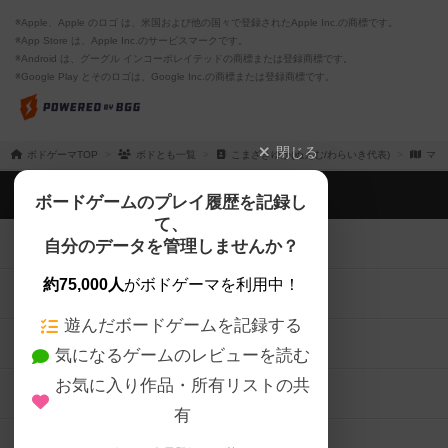
※Apple、Apple のロゴ は、米国および他の国々で登録されたApple Inc.の商標です。
※App Store は、Apple Inc.のサービスマークです。
※Android は、グーグル インコーポレイテッドの商標または登録商標です。
※Google Play とそのロゴは、Google Inc.の商標または登録商標です。
閉じる
ボドゲーマTOP
ボドとも一覧
こまざきゆか(ぬえむ/わらいき代表)
マイ
ボドゲーマTOP
ボードゲームのプレイ履歴を記録し
て、
ボードゲームを検索する
自分のデータを管理しませんか？
約75,000人
がボドゲーマを利用中！
ボードゲームの新着レビュー
遊んだボードゲームを記録する
ボードゲーム会情報
気になるゲームのレビューを読む
お気に入り作品・所有リストの共
メカニクス特集
有
掲示板・トピックス