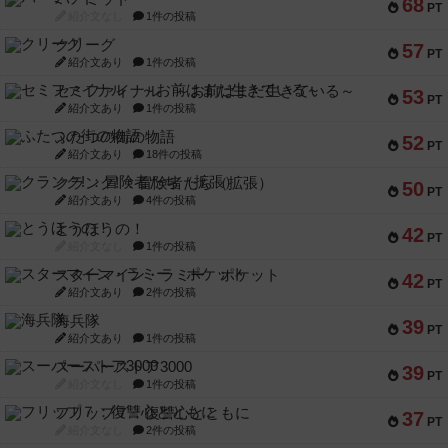
68
PT
紹介文なし
1件の投稿
クリーグ
57
PT
紹介文あり
1件の投稿
セミファイナル ～お前はまだ生きている～
53
PT
紹介文あり
1件の投稿
ふたつの街の物語
52
PT
紹介文あり
18件の投稿
クランク! ：冒険者たち（拡張）
50
PT
紹介文あり
4件の投稿
とうほうの！
42
PT
紹介文なし
1件の投稿
スターマイン・ラミー ポケット
42
PT
紹介文あり
2件の投稿
海兵隊
39
PT
紹介文あり
1件の投稿
スーパーストア3000
39
PT
紹介文なし
1件の投稿
フリップ７：復讐心とともに
37
PT
紹介文なし
2件の投稿