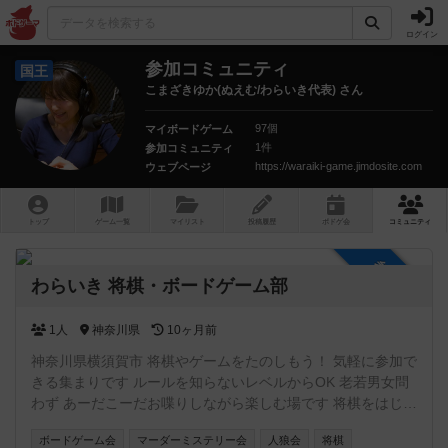
ログイン
参加コミュニティ
国王
こまざきゆか(ぬえむ/わらいき代表) さん
97個
マイボードゲーム
1件
参加コミュニティ
https://waraiki-game.jimdosite.com
ウェブページ
トップ
ゲーム一覧
マイリスト
投稿履歴
ボ
ドゲ
会
コミュニティ
参加自由
わらいき 将棋・ボードゲーム部
1人
神奈川県
10ヶ月前
神奈川県横須賀市 将棋やゲームをたのしもう！ 気軽に参加で
きる集まりです ルールを知らないレベルからOK 老若男女問
わず あーだこーだお喋りしながら楽しむ場です 将棋をはじ
め、ボードゲームやカードゲーム、推理ゲームなど 持ち寄り
ボードゲーム会
マーダーミステリー会
人狼会
将棋
大歓迎 出入り途中入退室OK 飲食持ち込みOK 協力型ゲーム