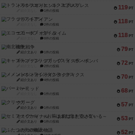
トランスオリエント・エクスプレス
119
PT
紹介文なし
1件の投稿
フラットアイアン
118
PT
紹介文なし
2件の投稿
エコーズ・オブ・タイム
118
PT
紹介文なし
8件の投稿
南北戦争
79
PT
紹介文あり
1件の投稿
キャプテン・フリップ：イスラ・ボンバ
72
PT
紹介文なし
2件の投稿
メメントオンラインタクティクス
70
PT
紹介文あり
4件の投稿
パーミッド
68
PT
紹介文なし
1件の投稿
クリーグ
57
PT
紹介文あり
1件の投稿
セミファイナル ～お前はまだ生きている～
53
PT
紹介文あり
1件の投稿
ふたつの街の物語
52
PT