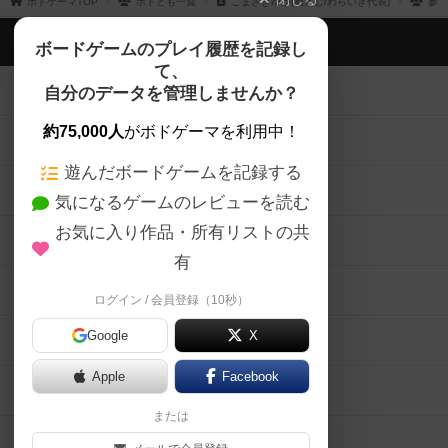
ボドゲーマTOP
ボドとも一覧
こまざきゆか(ぬえむ/わらいき代表)
参加
ボドゲーマTOP
ボードゲームのプレイ履歴を記録し
て、
ボードゲームを検索する
自分のデータを管理しませんか？
約75,000人
がボドゲーマを利用中！
ボードゲームの新着レビュー
遊んだボードゲームを記録する
ボードゲーム会情報
気になるゲームのレビューを読む
お気に入り作品・所有リストの共
メカニクス特集
有
掲示板・トピックス
ログイン / 会員登録（10秒）
Google
X
ボドとも・会員一覧
Apple
Facebook
ボードゲーム業界コラム
または
ボドゲーマご利用案内