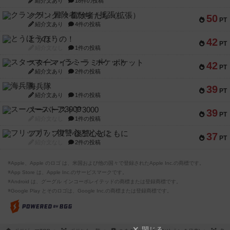
紹介文あり
18件の投稿
クランク! ：冒険者たち（拡張）
50
PT
紹介文あり
4件の投稿
とうほうの！
42
PT
紹介文なし
1件の投稿
スターマイン・ラミー ポケット
42
PT
紹介文あり
2件の投稿
海兵隊
39
PT
紹介文あり
1件の投稿
スーパーストア3000
39
PT
紹介文なし
1件の投稿
フリップ７：復讐心とともに
37
PT
紹介文なし
2件の投稿
※Apple、Apple のロゴ は、米国および他の国々で登録されたApple Inc.の商標です。
※App Store は、Apple Inc.のサービスマークです。
※Android は、グーグル インコーポレイテッドの商標または登録商標です。
※Google Play とそのロゴは、Google Inc.の商標または登録商標です。
閉じる