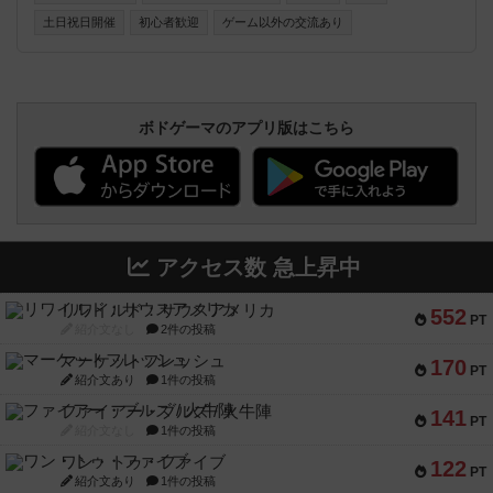
多し ファシリテーター在中 ギターセッションタイムもあり
土日祝日開催
初心者歓迎
ゲーム以外の交流あり
ボドゲーマのアプリ版はこちら
アクセス数 急上昇中
リワイルド：サウスアメリカ
552
PT
紹介文なし
2件の投稿
マーケットフレッシュ
170
PT
紹介文あり
1件の投稿
ファイアー・ブルズ / 火牛陣
141
PT
紹介文なし
1件の投稿
ワン・トゥ・ファイブ
122
PT
紹介文あり
1件の投稿