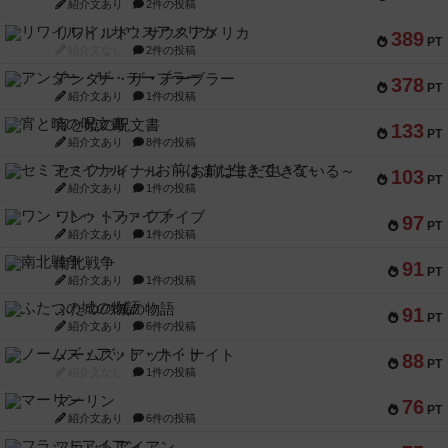
紹介文あり
2件の投稿
リワイルド：サウスアメリカ
389
PT
紹介文なし
2件の投稿
アンダー・ザ・テーブラー
378
PT
紹介文あり
1件の投稿
宵と暁の呪文書
133
PT
紹介文あり
8件の投稿
セミファイナル ～お前はまだ生きている～
103
PT
紹介文あり
1件の投稿
ワン・トゥ・ファイブ
97
PT
紹介文あり
1件の投稿
南北戦争
91
PT
紹介文あり
1件の投稿
ふたつの城の物語
91
PT
紹介文あり
6件の投稿
ノームズ・アット・ナイト
88
PT
紹介文なし
1件の投稿
マーリン
76
PT
紹介文あり
6件の投稿
フラットアイアン