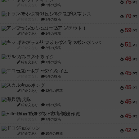
75
PT
紹介文なし
2件の投稿
トランスオリエント・エクスプレス
70
PT
紹介文なし
1件の投稿
アンブッシュ！：ムーブアウト！
59
PT
紹介文あり
1件の投稿
キャプテン・フリップ：イスラ・ボンバ
51
PT
紹介文なし
2件の投稿
ガルフストライク
46
PT
紹介文あり
1件の投稿
エコーズ・オブ・タイム
45
PT
紹介文なし
8件の投稿
スカルキング
45
PT
紹介文あり
12件の投稿
海兵隊
45
PT
紹介文あり
1件の投稿
Bitter End ブタペスト救出作戦
45
PT
紹介文なし
1件の投稿
ドコジャン
42
PT
紹介文あり
10件の投稿