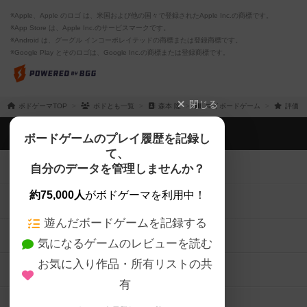
※Apple、Apple のロゴ は、米国および他の国々で登録されたApple Inc.の商標です。
※App Store は、Apple Inc.のサービスマークです。
※Android は、グーグル インコーポレイテッドの商標または登録商標です。
※Google Play とそのロゴは、Google Inc.の商標または登録商標です。
閉じる
ボドゲーマTOP
ボドとも一覧
森本 隆
マイボードゲーム
評価し
ボドゲーマTOP
ボードゲームのプレイ履歴を記録し
て、
ボードゲームを検索する
自分のデータを管理しませんか？
約75,000人
がボドゲーマを利用中！
ボードゲームの新着レビュー
遊んだボードゲームを記録する
ボードゲーム会情報
気になるゲームのレビューを読む
お気に入り作品・所有リストの共
メカニクス特集
有
掲示板・トピックス