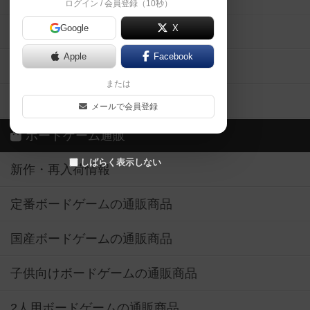
ログイン / 会員登録（10秒）
Google
X
ボドとも・会員一覧
Apple
Facebook
ボードゲーム業界コラム
または
ボドゲーマご利用案内
メールで会員登録
ボードゲーム通販
しばらく表示しない
新作・再入荷情報
定番ボードゲームの通販商品
国産ボードゲームの通販商品
子供向けボードゲームの通販商品
2人用ボードゲームの通販商品