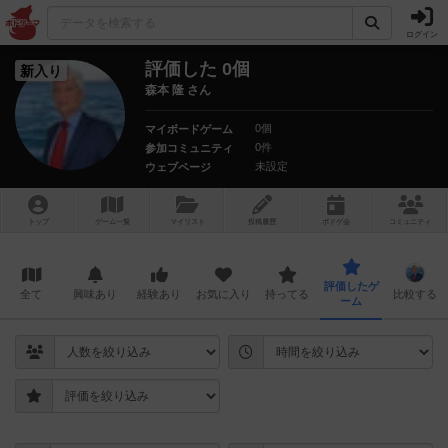
ログイン
評価した 0個
新入り
森本 隆 さん
0個
マイボードゲーム
0件
参加コミュニティ
未設定
ウェブページ
トップ
ゲーム一覧
マイリスト
投稿履歴
ボ
ドゲ
会
コミュニティ
評価したゲ
全て
興味あり
経験あり
お気に入り
持ってる
比較する
ーム