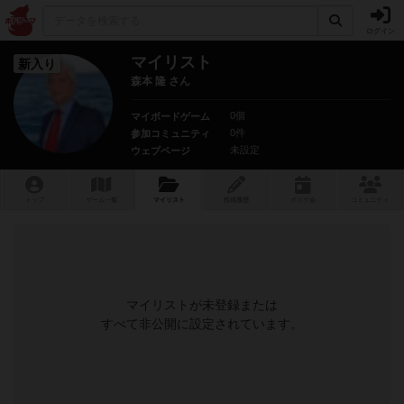
ログイン
マイリスト
新入り
森本 隆 さん
0個
マイボードゲーム
0件
参加コミュニティ
未設定
ウェブページ
トップ
ゲーム一覧
マイリスト
投稿履歴
ボ
ドゲ
会
コミュニティ
マイリストが未登録または
すべて非公開に設定されています。