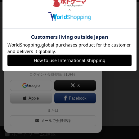
て、
ボードゲームを検索する
自分のデータを管理しませんか？
約75,000人
がボドゲーマを利用中！
ボードゲームの新着レビュー
遊んだボードゲームを記録する
ボードゲーム会情報
気になるゲームのレビューを読む
お気に入り作品・所有リストの共
メカニクス特集
有
掲示板・トピックス
ログイン / 会員登録（10秒）
Google
X
ボドとも・会員一覧
Apple
Facebook
ボードゲーム業界コラム
または
ボドゲーマご利用案内
メールで会員登録
ボードゲーム通販