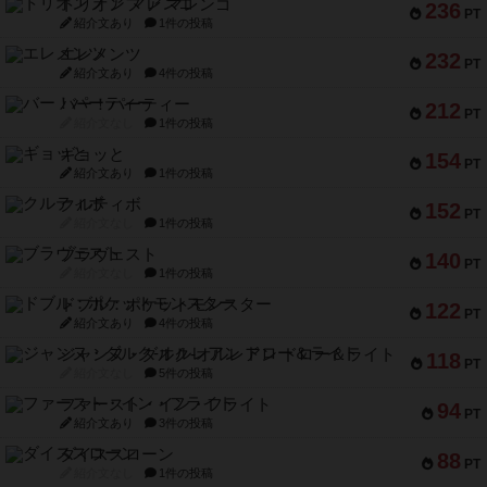
トリオンフ ア マレンゴ
236
PT
紹介文あり
1件の投稿
エレメンツ
232
PT
紹介文あり
4件の投稿
バー！パーティー
212
PT
紹介文なし
1件の投稿
ギョッと
154
PT
紹介文あり
1件の投稿
クルティボ
152
PT
紹介文なし
1件の投稿
ブラヴェスト
140
PT
紹介文なし
1件の投稿
ドブル：ポケットモンスター
122
PT
紹介文あり
4件の投稿
ジャンヌ・ダルク-オルレアン ドロー＆ライト
118
PT
紹介文なし
5件の投稿
ファースト・イン・フライト
94
PT
紹介文あり
3件の投稿
ダイススローン
88
PT
紹介文なし
1件の投稿