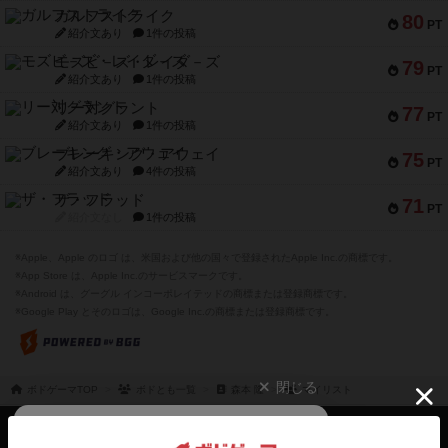
ガルフストライク
80
PT
紹介文あり
1件の投稿
モズビ－ズ・レイダ－ズ
79
PT
紹介文あり
1件の投稿
リー対グラント
77
PT
紹介文あり
1件の投稿
ブレーキング・アウェイ
75
PT
紹介文あり
4件の投稿
ザ・フラッド
71
PT
紹介文なし
1件の投稿
※Apple、Apple のロゴ は、米国および他の国々で登録されたApple Inc.の商標です。
※App Store は、Apple Inc.のサービスマークです。
※Android は、グーグル インコーポレイテッドの商標または登録商標です。
※Google Play とそのロゴは、Google Inc.の商標または登録商標です。
閉じる
ボドゲーマTOP
ボドとも一覧
森本 隆
マイリスト
ボドゲーマTOP
ボードゲームのプレイ履歴を記録し