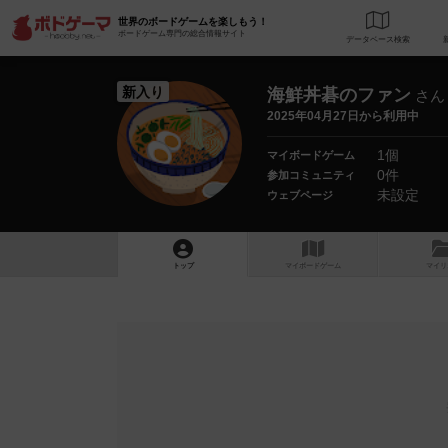
世界のボードゲームを楽しもう！
ボードゲーム専門の総合情報サイト
データベース
検
新入り
海鮮丼碁のファン
さん
2025年04月27日から利用中
1個
マイボードゲーム
0件
参加コミュニティ
未設定
ウェブページ
トップ
マイボードゲーム
マイリ