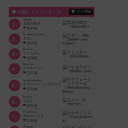
お気に入りランキング
トップ50
Splendor
1
宝石の煌き
位
4040名
Die Siedler von Catan
2
カタン
位
3616名
Dominion
3
ドミニオン
位
2528名
Battle Line
4
バトルライン
位
2377名
Terraforming Mars
5
テラフォーミングマーズ
位
2370名
6 nimmt!
6
ニムト
位
2201名
Carcassonne
7
カルカソンヌ
位
2190名
Wingspan