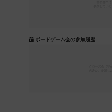
非公開コミ
参加している
ボードゲーム会の参加履歴
クローズ会（非
のみか、参加し