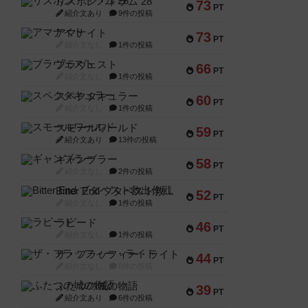
リスボン・トラム 28
73
PT
紹介文あり
9件の投稿
アマナイト
73
PT
紹介文なし
1件の投稿
ブラヴェスト
66
PT
紹介文なし
1件の投稿
スペクタキュラー
60
PT
紹介文なし
1件の投稿
スモールワールド
59
PT
紹介文あり
13件の投稿
ギャンブラー
58
PT
紹介文なし
2件の投稿
Bitter End ブタペスト救出作戦
52
PT
紹介文なし
1件の投稿
ラピード
46
PT
紹介文なし
1件の投稿
ザ・フラッフィー・ライト
44
PT
紹介文なし
0件の投稿
ふたつの城の物語
39
PT
紹介文あり
6件の投稿