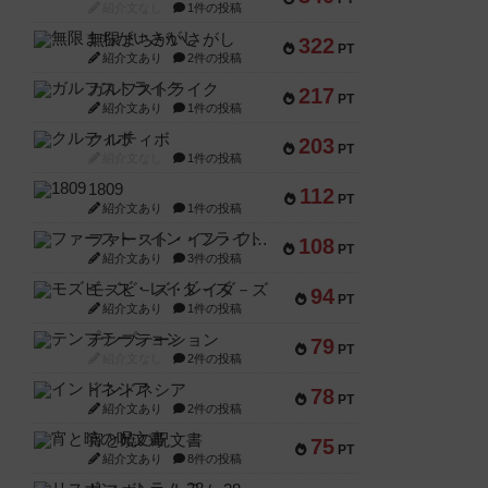
紹介文なし
1件の投稿
無限まちがいさがし
322
PT
紹介文あり
2件の投稿
ガルフストライク
217
PT
紹介文あり
1件の投稿
クルティボ
203
PT
紹介文なし
1件の投稿
1809
112
PT
紹介文あり
1件の投稿
ファースト・イン・フライト
108
PT
紹介文あり
3件の投稿
モズビ－ズ・レイダ－ズ
94
PT
紹介文あり
1件の投稿
テンプテーション
79
PT
紹介文なし
2件の投稿
インドネシア
78
PT
紹介文あり
2件の投稿
宵と暁の呪文書
75
PT
紹介文あり
8件の投稿