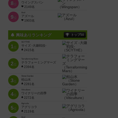
8
ウイングスパン
位
2149名
Azul
9
アズール
位
1903名
興味ありランキング
トップ50
SCYTHE
1
サイズ -大鎌戦役-
位
2415名
Terraforming Mars
2
テラフォーミングマーズ
位
2394名
Stone Garden
3
枯山水
位
2281名
Viticulture
4
ワイナリーの四季
位
2272名
Agricola
5
アグリコラ
位
2119名
Azul