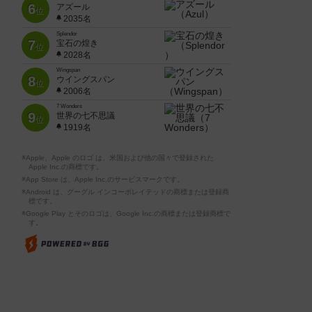
6
アズール
位
2035名
Splendor
7
宝石の煌き
位
2028名
Wingspan
8
ウイングスパン
位
2006名
7 Wonders
9
世界の七不思議
位
1919名
※Apple、Apple のロゴ は、米国および他の国々で登録された
Apple Inc.の商標です。
※App Store は、Apple Inc.のサービスマークです。
※Android は、グーグル インコーポレイテッドの商標または登録商
標です。
※Google Play とそのロゴは、Google Inc.の商標または登録商標で
す。