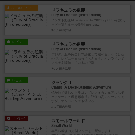
ルール/インスト
ドラキュラの逆襲
Fury of Dracula (third edition)
インスト動画https://youtu.be/N6CBgj95UE4戦闘カ
ード一覧とルール説明https://st...
9ヶ月前
の投稿
レビュー
ドラキュラの逆襲
Fury of Dracula (third edition)
デジタル版を完全日本語化して遊べるようにした
ので、レビューを貼っておきます。オンラインで
マルチを開催しているので新...
9ヶ月前
の投稿
レビュー
クランク！
Clank!: A Deck-Building Adventure
焼かれて楽しいドラゴンブレス🔥カジュアル系ボ
ードゲームの理想形非常に評価の高いクランクで
すが、オンラインでも遊べる...
約1年前
の投稿
リプレイ
スモールワールド
Small World
本日17時より定例マルチを生配信します。