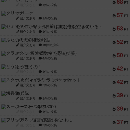
パーミッド
68
PT
紹介文なし
1件の投稿
クリーグ
57
PT
紹介文あり
1件の投稿
セミファイナル ～お前はまだ生きている～
53
PT
紹介文あり
1件の投稿
ふたつの街の物語
52
PT
紹介文あり
18件の投稿
クランク! ：冒険者たち（拡張）
50
PT
紹介文あり
4件の投稿
とうほうの！
42
PT
紹介文なし
1件の投稿
スターマイン・ラミー ポケット
42
PT
紹介文あり
2件の投稿
海兵隊
39
PT
紹介文あり
1件の投稿
スーパーストア3000
39
PT
紹介文なし
1件の投稿
フリップ７：復讐心とともに
37
PT
紹介文なし
2件の投稿