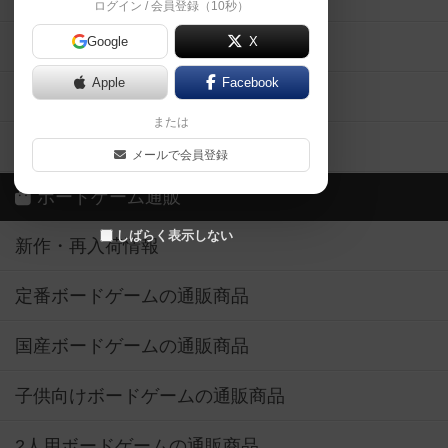
ログイン / 会員登録（10秒）
Google
X
ボドとも・会員一覧
Apple
Facebook
ボードゲーム業界コラム
または
ボドゲーマご利用案内
メールで会員登録
ボードゲーム通販
しばらく表示しない
新作・再入荷情報
定番ボードゲームの通販商品
国産ボードゲームの通販商品
子供向けボードゲームの通販商品
2人用ボードゲームの通販商品