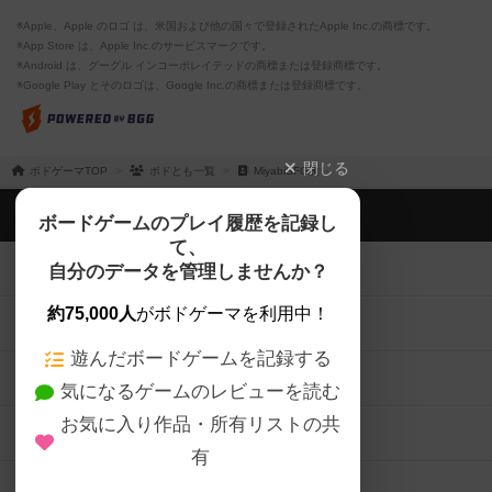
※Apple、Apple のロゴ は、米国および他の国々で登録されたApple Inc.の商標です。
※App Store は、Apple Inc.のサービスマークです。
※Android は、グーグル インコーポレイテッドの商標または登録商標です。
※Google Play とそのロゴは、Google Inc.の商標または登録商標です。
閉じる
ボドゲーマTOP
ボドとも一覧
MiyabiSFG雅✨
ボドゲーマTOP
ボードゲームのプレイ履歴を記録し
て、
ボードゲームを検索する
自分のデータを管理しませんか？
約75,000人
がボドゲーマを利用中！
ボードゲームの新着レビュー
遊んだボードゲームを記録する
ボードゲーム会情報
気になるゲームのレビューを読む
お気に入り作品・所有リストの共
メカニクス特集
有
掲示板・トピックス