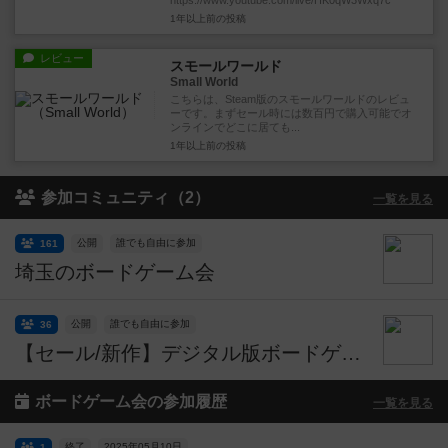
https://www.youtube.com/live/HK0qW3Wxq7c
1年以上前
の投稿
レビュー
スモールワールド
Small World
こちらは、Steam版のスモールワールドのレビュ
ーです。まずセール時には数百円で購入可能でオ
ンラインでどこに居ても...
1年以上前
の投稿
参加コミュニティ（2）
一覧を見る
公開
誰でも自由に参加
161
埼玉のボードゲーム会
公開
誰でも自由に参加
36
【セール/新作】デジタル版ボードゲーム速報
ボードゲーム会の参加履歴
一覧を見る
終了
2025年05月10日
1