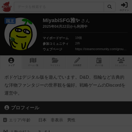
ログイン
MiyabiSFG雅✨
さん
国王
2025年04月22日から利用中
19個
マイボードゲーム
2件
参加コミュニティ
https://steamcommunity.com/groups/ftbsl
ウェブページ
トップ
ゲーム一覧
マイリスト
投稿履歴
ボ
ドゲ
会
コミュニティ
ボドゲはデジタル版を遊んでいます。D&D、指輪など古典的
な洋物ファンタジーの世界観を偏好。戦略ゲームのDiscordを
運営中。
プロフィール
エリア/年齡
日本 非表示 男性