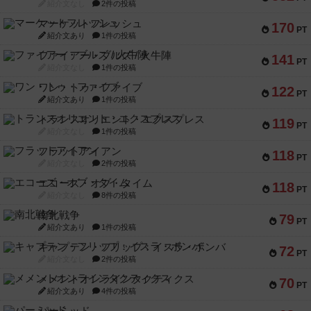
紹介文なし
2件の投稿
マーケットフレッシュ
170
PT
紹介文あり
1件の投稿
ファイアー・ブルズ / 火牛陣
141
PT
紹介文なし
1件の投稿
ワン・トゥ・ファイブ
122
PT
紹介文あり
1件の投稿
トランスオリエント・エクスプレス
119
PT
紹介文なし
1件の投稿
フラットアイアン
118
PT
紹介文なし
2件の投稿
エコーズ・オブ・タイム
118
PT
紹介文なし
8件の投稿
南北戦争
79
PT
紹介文あり
1件の投稿
キャプテン・フリップ：イスラ・ボンバ
72
PT
紹介文なし
2件の投稿
メメントオンラインタクティクス
70
PT
紹介文あり
4件の投稿