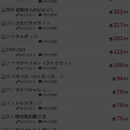
紹介文なし
1件の投稿
無限まちがいさがし
322
PT
紹介文あり
2件の投稿
ガルフストライク
217
PT
紹介文あり
1件の投稿
クルティボ
203
PT
紹介文なし
1件の投稿
1809
112
PT
紹介文あり
1件の投稿
ファースト・イン・フライト
108
PT
紹介文あり
3件の投稿
モズビ－ズ・レイダ－ズ
94
PT
紹介文あり
1件の投稿
テンプテーション
79
PT
紹介文なし
2件の投稿
インドネシア
78
PT
紹介文あり
2件の投稿
宵と暁の呪文書
75
PT
紹介文あり
8件の投稿