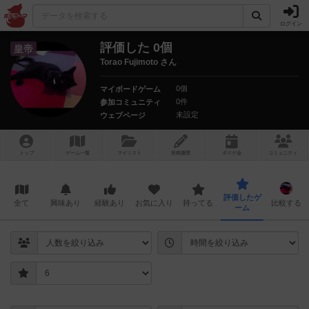
ログイン
評価した 0個
皇帝
Torao Fujimoto さん
0個
マイボードゲーム
0件
参加コミュニティ
未設定
ウェブページ
トップ
ゲーム一覧
マイリスト
投稿履歴
ボ
ドゲ
会
コミュニティ
評価したゲ
全て
興味あり
経験あり
お気に入り
持ってる
比較する
ーム