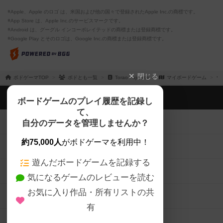
※Apple、Apple のロゴ は、米国および他の国々で登録されたApple Inc.の商標です。
※App Store は、Apple Inc.のサービスマークです。
※Android は、グーグル インコーポレイテッドの商標または登録商標です。
※Google Play とそのロゴは、Google Inc.の商標または登録商標です。
閉じる
ボドゲーマTOP
ボドとも一覧
Torao Fujimoto
マイボードゲーム
ボドゲーマTOP
ボードゲームのプレイ履歴を記録し
て、
ボードゲームを検索する
自分のデータを管理しませんか？
約75,000人
がボドゲーマを利用中！
ボードゲームの新着レビュー
遊んだボードゲームを記録する
ボードゲーム会情報
気になるゲームのレビューを読む
お気に入り作品・所有リストの共
メカニクス特集
有
掲示板・トピックス