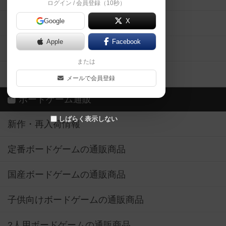
ログイン / 会員登録（10秒）
Google
X
ボドとも・会員一覧
Apple
Facebook
ボードゲーム業界コラム
または
ボドゲーマご利用案内
メールで会員登録
ボードゲーム通販
しばらく表示しない
新作・再入荷情報
定番ボードゲームの通販商品
国産ボードゲームの通販商品
子供向けボードゲームの通販商品
2人用ボードゲームの通販商品