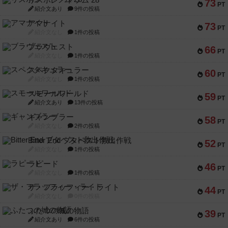
リスボン・トラム 28
73
PT
紹介文あり
9件の投稿
アマナイト
73
PT
紹介文なし
1件の投稿
ブラヴェスト
66
PT
紹介文なし
1件の投稿
スペクタキュラー
60
PT
紹介文なし
1件の投稿
スモールワールド
59
PT
紹介文あり
13件の投稿
ギャンブラー
58
PT
紹介文なし
2件の投稿
Bitter End ブタペスト救出作戦
52
PT
紹介文なし
1件の投稿
ラピード
46
PT
紹介文なし
1件の投稿
ザ・フラッフィー・ライト
44
PT
紹介文なし
0件の投稿
ふたつの城の物語
39
PT
紹介文あり
6件の投稿