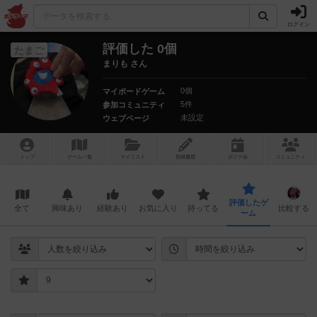
ログイン
評価した 0個
たまご
まりも さん
0個
マイボードゲーム
5件
参加コミュニティ
未設定
ウェブページ
トップ
ゲーム一覧
マイリスト
投稿履歴
ボ
ドゲ
会
コミュニティ
評価したゲ
全て
興味あり
経験あり
お気に入り
持ってる
比較する
ーム