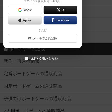
ログイン / 会員登録（10秒）
Google
X
ボドとも・会員一覧
Apple
Facebook
ボードゲーム業界コラム
または
ボドゲーマご利用案内
メールで会員登録
ボードゲーム通販
しばらく表示しない
新作・再入荷情報
定番ボードゲームの通販商品
国産ボードゲームの通販商品
子供向けボードゲームの通販商品
2人用ボードゲームの通販商品