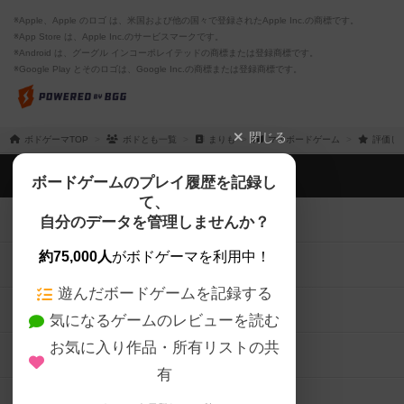
※Apple、Apple のロゴ は、米国および他の国々で登録されたApple Inc.の商標です。
※App Store は、Apple Inc.のサービスマークです。
※Android は、グーグル インコーポレイテッドの商標または登録商標です。
※Google Play とそのロゴは、Google Inc.の商標または登録商標です。
閉じる
ボドゲーマTOP
ボドとも一覧
まりも
マイボードゲーム
評価し
ボドゲーマTOP
ボードゲームのプレイ履歴を記録し
て、
ボードゲームを検索する
自分のデータを管理しませんか？
約75,000人
がボドゲーマを利用中！
ボードゲームの新着レビュー
遊んだボードゲームを記録する
ボードゲーム会情報
気になるゲームのレビューを読む
お気に入り作品・所有リストの共
メカニクス特集
有
掲示板・トピックス