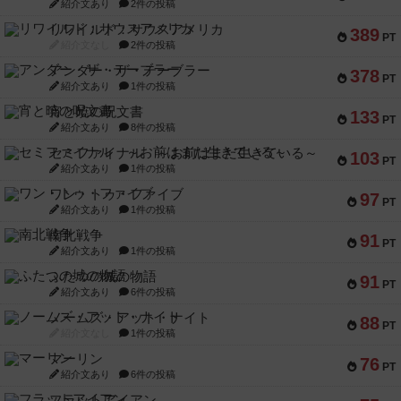
紹介文あり
2件の投稿
リワイルド：サウスアメリカ
389
PT
紹介文なし
2件の投稿
アンダー・ザ・テーブラー
378
PT
紹介文あり
1件の投稿
宵と暁の呪文書
133
PT
紹介文あり
8件の投稿
セミファイナル ～お前はまだ生きている～
103
PT
紹介文あり
1件の投稿
ワン・トゥ・ファイブ
97
PT
紹介文あり
1件の投稿
南北戦争
91
PT
紹介文あり
1件の投稿
ふたつの城の物語
91
PT
紹介文あり
6件の投稿
ノームズ・アット・ナイト
88
PT
紹介文なし
1件の投稿
マーリン
76
PT
紹介文あり
6件の投稿
フラットアイアン