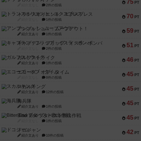
75
PT
紹介文なし
2件の投稿
トランスオリエント・エクスプレス
70
PT
紹介文なし
1件の投稿
アンブッシュ！：ムーブアウト！
59
PT
紹介文あり
1件の投稿
キャプテン・フリップ：イスラ・ボンバ
51
PT
紹介文なし
2件の投稿
ガルフストライク
46
PT
紹介文あり
1件の投稿
エコーズ・オブ・タイム
45
PT
紹介文なし
8件の投稿
スカルキング
45
PT
紹介文あり
12件の投稿
海兵隊
45
PT
紹介文あり
1件の投稿
Bitter End ブタペスト救出作戦
45
PT
紹介文なし
1件の投稿
ドコジャン
42
PT
紹介文あり
10件の投稿